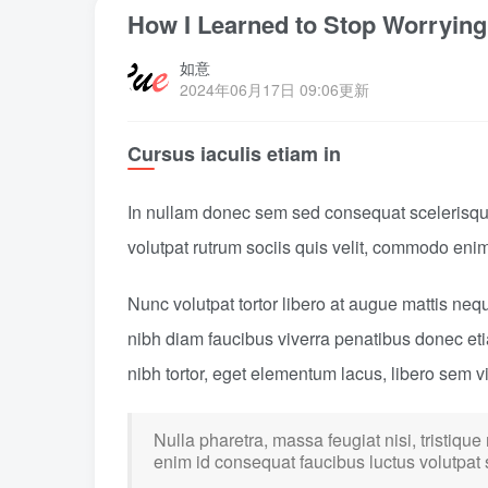
How I Learned to Stop Worrying
如意
2024年06月17日 09:06更新
Cursus iaculis etiam in
In nullam donec sem sed consequat scelerisque
volutpat rutrum sociis quis velit, commodo enim
Nunc volutpat tortor libero at augue mattis neq
nibh diam faucibus viverra penatibus donec e
nibh tortor, eget elementum lacus, libero sem 
Nulla pharetra, massa feugiat nisi, tristique
enim id consequat faucibus luctus volutpat