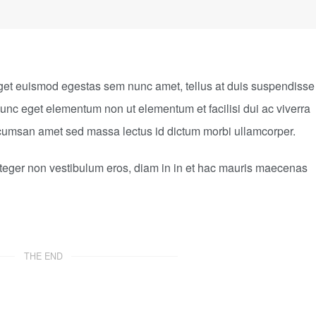
get euismod egestas sem nunc amet, tellus at duis suspendisse
unc eget elementum non ut elementum et facilisi dui ac viverra
accumsan amet sed massa lectus id dictum morbi ullamcorper.
integer non vestibulum eros, diam in in et hac mauris maecenas
THE END