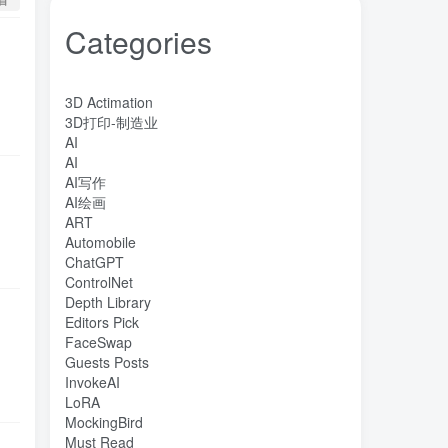
Categories
3D Actimation
3D打印-制造业
AI
AI
AI写作
AI绘画
ART
Automobile
ChatGPT
ControlNet
Depth Library
Editors Pick
FaceSwap
Guests Posts
InvokeAI
LoRA
MockingBird
Must Read