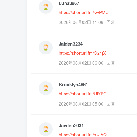
Luna3867
https://shorturl.fm/kwPMC
2026年06月02日 11:06
回复
Jaiden3234
https://shorturl.fm/G21jX
2026年06月02日 06:06
回复
Brooklyn4861
https://shorturl.fm/UiYPC
2026年06月02日 05:06
回复
Jayden2031
https://shorturl.fm/axJVQ