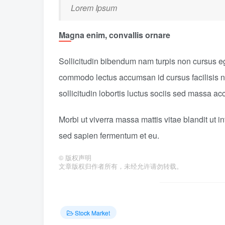
Lorem Ipsum
Magna enim, convallis ornare
Sollicitudin bibendum nam turpis non cursus e
commodo lectus accumsan id cursus facilisis n
sollicitudin lobortis luctus sociis sed massa 
Morbi ut viverra massa mattis vitae blandit ut 
sed sapien fermentum et eu.
©
版权声明
文章版权归作者所有，未经允许请勿转载。
Stock Market