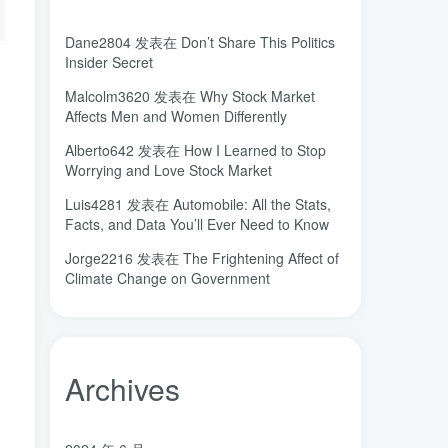
城市
固态电解质
固定翼
(2)
(18)
(1)
Dane2804
发表在
Don’t Share This Politics
命运
吸引力法则
君临
(2)
(1)
(1)
Insider Secret
名人简介
吉祥如意
发明家
(1)
(1)
(1)
Malcolm3620
发表在
Why Stock Market
原位
南海
北京大学
(35)
(2)
(1)
Affects Men and Women Differently
创造者
创新
凡尔纳
冒险家
(1)
(1)
(1)
(1)
Alberto642
发表在
How I Learned to Stop
关键帧
全屏滚动
(6)
(1)
Worrying and Love Stock Market
先进材料表征方法
供应商
(5)
(7)
Luis4281
发表在
Automobile: All the Stats,
亿万富翁
人生
乐愚分享
(2)
(2)
(0)
Facts, and Data You’ll Ever Need to Know
下载
VAT
stable diffusion，
(1)
(3)
(6)
Jorge2216
发表在
The Frightening Affect of
stable diffusion
notionai
notion
(6)
(1)
(0)
Climate Change on Government
GPT-4
AI绘画
ai
3D打印
(1)
(6)
(0)
(0)
Archives