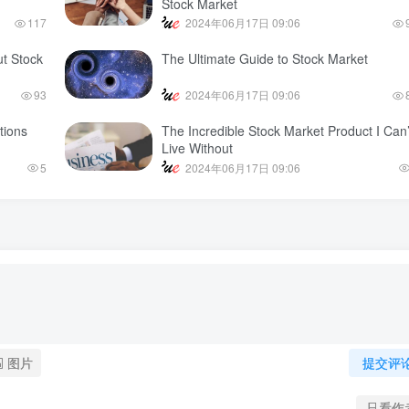
Stock Market
117
2024年06月17日 09:06
t Stock
The Ultimate Guide to Stock Market
93
2024年06月17日 09:06
tions
The Incredible Stock Market Product I Can’
Live Without
5
2024年06月17日 09:06
图片
提交评
只看作