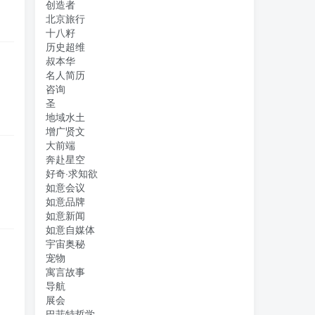
创造者
北京旅行
十八籽
历史超维
叔本华
名人简历
咨询
圣
地域水土
增广贤文
大前端
奔赴星空
好奇·求知欲
如意会议
如意品牌
如意新闻
如意自媒体
宇宙奥秘
宠物
寓言故事
导航
展会
巴菲特哲学