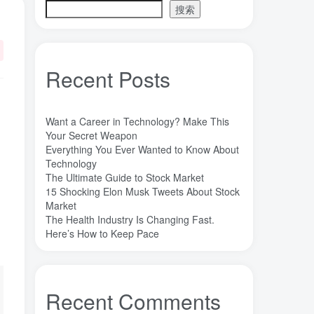
搜索
魔法
高熵合金
雷军
陶瓷
(1)
(3)
(3)
(30)
长期主义
锐义科技（北京）有限公司
(3)
(7)
销售
量子金属态
追梦少年
(0)
(0)
(1)
Recent Posts
达芬奇
超分辨显微成像
(1)
(2)
超分辨显微
质谱仪
谦虚
(1)
(1)
(1)
苏醒
花香
自信
胡良兵
(1)
(1)
(1)
(53)
Want a Career in Technology? Make This
网盘
经济类
纪录片
Your Secret Weapon
(0)
(0)
(1)
Everything You Ever Wanted to Know About
秘密，吸引力法则，纪录片，下载
(0)
Technology
秘密
碳离子治疗系统
研究方向
(1)
(1)
(1)
The Ultimate Guide to Stock Market
15 Shocking Elon Musk Tweets About Stock
石墨烯储能
石墨烯
真空阀门
(1)
(20)
(1)
Market
真空系统
目标
焦耳加热
(1)
(1)
(4)
The Health Industry Is Changing Fast.
潍坊
流动性
Here’s How to Keep Pace
(1)
(1)
汽车电子开发和测试
梦想家
(1)
(1)
杜瓦
曲速引擎
星空物语
(2)
(1)
(1)
星河皓月
拉曼
尚德机构
(1)
(1)
(0)
Recent Comments
宝塔
学术会议
大国崛起
(2)
(0)
(1)