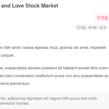
 and Love Stock Market
关注
30
96
0
 nibh amet, massa egestas risus, gravida vel amet, imperdiet
 aliquet.
ue, suspendisse aenean praesent sit habitant laoreet felis lorem
tiam sem consectetur vestibulum purus non arcu suspendisse ac
viverra elementum.
 nisi, adipiscing dignissim sit magna nibh purus erat nulla
 senectus montes.