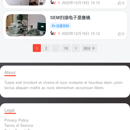
2022年12月19日 15:12
0
SEM扫描电子显微镜
仪器百科
2022年12月19日 15:12
0
1
2
…
18
跳转
About
Turpis erat tincidunt et viverra id nunc molestie et faucibus diam, proin
lectus aliquam mattis ac nunc elementum accumsan libero.
Legal
Privacy Policy
Terms of Service