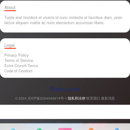
About
Turpis erat tincidunt et viverra id nunc molestie et faucibus diam, proin
lectus aliquam mattis ac nunc elementum accumsan libero.
Legal
Privacy Policy
Terms of Service
Extra Crunch Terms
Code of Conduct
Rueee.com
© 2024
京ICP备2024045619号-1
隐私和法律
联系我们
最新消息
本站主题由Zibll子比主题强力驱动
联系作者