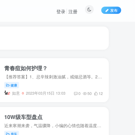
发布
登录
注册
青春痘如何护理？
【推荐答案】1、忌辛辣刺激油腻，戒烟忌酒等。2、清洁皮肤。3化妆品适宜。4、生活作息规律。5、避免刺激皮肤，如挤压、搔抓等
健康
如意
2023年03月15日 13:03
0
50
12
10W级车型盘点
近来寒潮来袭，气温骤降，小编的心情也随着温度duang~的降到了谷底，总之有些不太开森呢！至于为啥？还不是老有粉丝朋友老在评论里面说什么，房车太贵啊！买不起啊！听到这些，小编真的无奈啊！...
房车