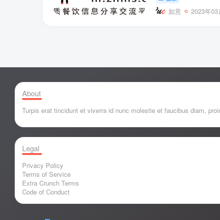
如意
2023年03
About
Turpis erat tincidunt et viverra id nunc molestie et faucibus diam, p
Legal
Privacy Policy
Terms of Service
Extra Crunch Terms
Code of Conduct