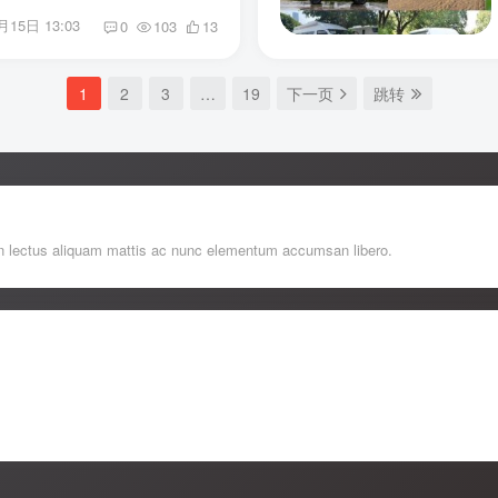
月15日 13:03
0
103
13
1
2
3
…
19
下一页
跳转
roin lectus aliquam mattis ac nunc elementum accumsan libero.