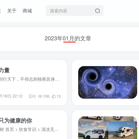
值
关于
商城
2023年01月的文章
力量
腹有诗书气自华得志则行天下，不得志则独善其身。怎么理解这句话呢？若你遇上贵人，遇上机会，你的见识和能力又到了一定程度，你就有机会证明自己，发挥你的聪明才智，便努力去做到极致。这叫得...
月16日 22:12
0
106
13
只为健康的你
搜索品牌、菜谱、食材 首页 > 饮食常识 > 清淡无油食谱，只为健康的你清淡无油食谱，只为健康的你2022.06.12网友投稿我要提问我要投稿对于许多食客朋友们来说，清淡饮食可能是一个...