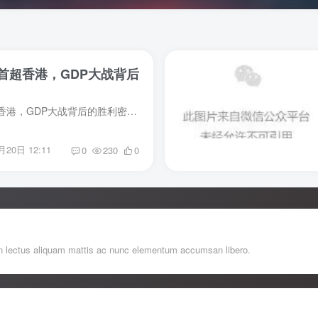
首超香港，GDP大战背后
见证奇迹：深圳首超香港，GDP大战背后的胜利密码 原创 正解局 正解局 2019-02-28 收录于话题 #正解区域系列 68个 ◆你追我赶只是手段，一起向前才是目的。 正解局出品 深圳GDP何时超越香港？...
月20日 12:11
0
230
0
roin lectus aliquam mattis ac nunc elementum accumsan libero.