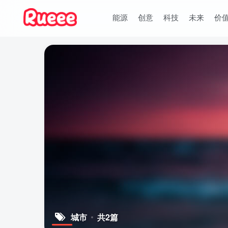
能源
创意
科技
未来
价
城市
共2篇