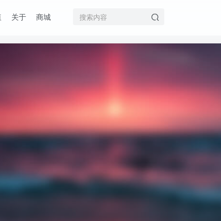
值
关于
商城