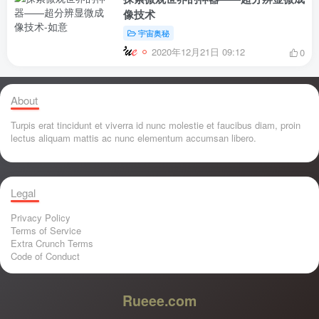
像技术
宇宙奥秘
2020年12月21日 09:12
0
About
Turpis erat tincidunt et viverra id nunc molestie et faucibus diam, proin
lectus aliquam mattis ac nunc elementum accumsan libero.
Legal
Privacy Policy
Terms of Service
Extra Crunch Terms
Code of Conduct
Rueee.com