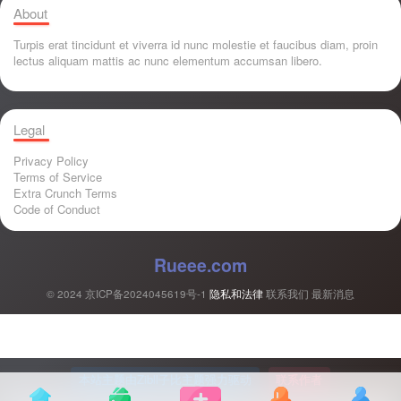
About
Turpis erat tincidunt et viverra id nunc molestie et faucibus diam, proin
lectus aliquam mattis ac nunc elementum accumsan libero.
Legal
Privacy Policy
Terms of Service
Extra Crunch Terms
Code of Conduct
Rueee.com
© 2024
京ICP备2024045619号-1
隐私和法律
联系我们
最新消息
本站主题由Zibll子比主题强力驱动
联系作者