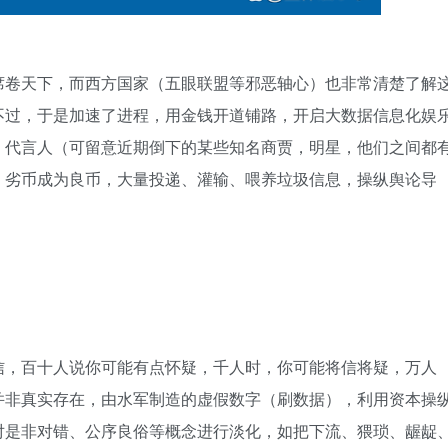
席卷天下，而西方国家（五眼联盟等邪恶轴心）也非常清楚了解
不过，于是加速了进程，用金钱开道铺路，开启大数据信息化娱
，代言人（可留意近期倒下的某些知名商贾，明星，他们之间都
，劣币成为良币，大量投递、灌输、喂养垃圾信息，操纵舆论导
信，百十人说你可能有点怀疑，千人时，你可能将信将疑，万人
并非真实存在，由水军制造的虚假数字（刷数据），利用资本操
对是非对错、公序良俗等概念进行淡化，如把下流、猥琐、龌龊