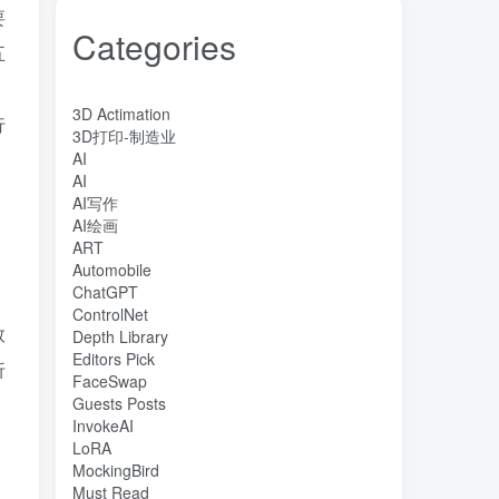
要
Categories
五
，
3D Actimation
行
3D打印-制造业
AI
AI
AI写作
AI绘画
ART
Automobile
ChatGPT
ControlNet
数
Depth Library
Editors Pick
折
FaceSwap
Guests Posts
InvokeAI
LoRA
MockingBird
Must Read