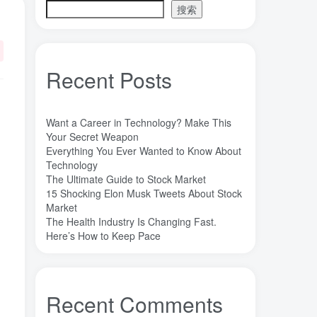
搜索
魔法
高熵合金
雷军
陶瓷
(1)
(3)
(3)
(30)
长期主义
锐义科技（北京）有限公司
(3)
(7)
销售
量子金属态
追梦少年
(0)
(0)
(1)
Recent Posts
达芬奇
超分辨显微成像
(1)
(2)
超分辨显微
质谱仪
谦虚
(1)
(1)
(1)
苏醒
花香
自信
胡良兵
(1)
(1)
(1)
(53)
Want a Career in Technology? Make This
网盘
经济类
纪录片
Your Secret Weapon
(0)
(0)
(1)
Everything You Ever Wanted to Know About
秘密，吸引力法则，纪录片，下载
(0)
Technology
秘密
碳离子治疗系统
研究方向
(1)
(1)
(1)
The Ultimate Guide to Stock Market
15 Shocking Elon Musk Tweets About Stock
石墨烯储能
石墨烯
真空阀门
(1)
(20)
(1)
Market
，
真空系统
目标
焦耳加热
(1)
(1)
(4)
The Health Industry Is Changing Fast.
潍坊
流动性
Here’s How to Keep Pace
(1)
(1)
汽车电子开发和测试
梦想家
(1)
(1)
杜瓦
曲速引擎
星空物语
(2)
(1)
(1)
星河皓月
拉曼
尚德机构
(1)
(1)
(0)
Recent Comments
宝塔
学术会议
大国崛起
(2)
(0)
(1)