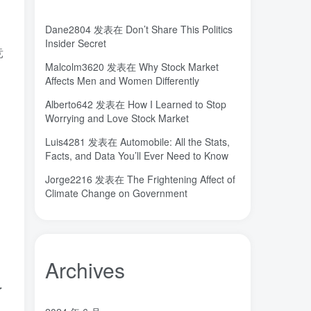
城市
固态电解质
固定翼
(2)
(18)
(1)
，
Dane2804
发表在
Don’t Share This Politics
命运
吸引力法则
君临
(2)
(1)
(1)
Insider Secret
竞
名人简介
吉祥如意
发明家
(1)
(1)
(1)
Malcolm3620
发表在
Why Stock Market
。
原位
南海
北京大学
(35)
(2)
(1)
Affects Men and Women Differently
创造者
创新
凡尔纳
冒险家
(1)
(1)
(1)
(1)
Alberto642
发表在
How I Learned to Stop
关键帧
全屏滚动
(6)
(1)
Worrying and Love Stock Market
先进材料表征方法
供应商
(5)
(7)
Luis4281
发表在
Automobile: All the Stats,
亿万富翁
人生
乐愚分享
(2)
(2)
(0)
Facts, and Data You’ll Ever Need to Know
下载
VAT
stable diffusion，
(1)
(3)
(6)
Jorge2216
发表在
The Frightening Affect of
stable diffusion
notionai
notion
(6)
(1)
(0)
Climate Change on Government
GPT-4
AI绘画
ai
3D打印
(1)
(6)
(0)
(0)
Archives
了