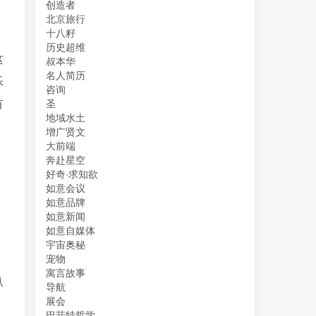
创造者
北京旅行
十八籽
历史超维
这
叔本华
名人简历
乐
咨询
有
圣
地域水土
增广贤文
大前端
奔赴星空
好奇·求知欲
如意会议
如意品牌
如意新闻
如意自媒体
宇宙奥秘
宠物
寓言故事
纵
导航
展会
、
巴菲特哲学