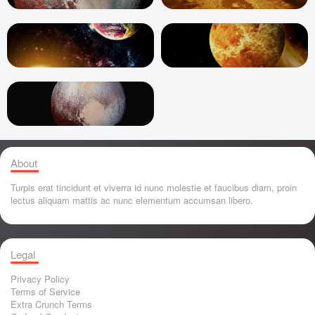
About
Turpis erat tincidunt et viverra id nunc molestie et faucibus diam, proin
lectus aliquam mattis ac nunc elementum accumsan libero.
Legal
Privacy Policy
Terms of Service