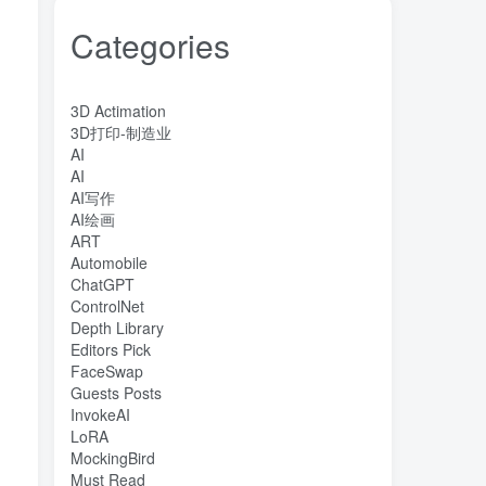
Categories
3D Actimation
3D打印-制造业
AI
AI
AI写作
AI绘画
ART
Automobile
ChatGPT
ControlNet
Depth Library
Editors Pick
FaceSwap
Guests Posts
InvokeAI
LoRA
MockingBird
Must Read