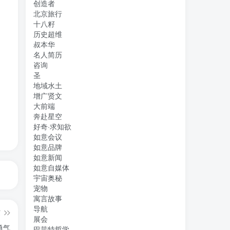
创造者
北京旅行
十八籽
历史超维
叔本华
名人简历
咨询
圣
地域水土
增广贤文
大前端
奔赴星空
好奇·求知欲
如意会议
如意品牌
如意新闻
如意自媒体
宇宙奥秘
宠物
寓言故事
导航
篇
展会
勇气
巴菲特哲学