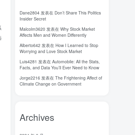
秘密，吸引力法则，纪录片，下载
(0)
秘密
碳离子治疗系统
研究方向
(1)
(1)
(1)
Dane2804
发表在
Don’t Share This Politics
石墨烯储能
石墨烯
真空阀门
Insider Secret
(1)
(20)
(1)
真空系统
目标
焦耳加热
系
(1)
(1)
(4)
Malcolm3620
发表在
Why Stock Market
Affects Men and Women Differently
潍坊
流动性
(1)
(1)
选
汽车电子开发和测试
梦想家
(1)
(1)
Alberto642
发表在
How I Learned to Stop
，
Worrying and Love Stock Market
杜瓦
曲速引擎
星空物语
(2)
(1)
(1)
星河皓月
拉曼
尚德机构
(1)
(1)
(0)
Luis4281
发表在
Automobile: All the Stats,
Facts, and Data You’ll Ever Need to Know
宝塔
学术会议
大国崛起
(2)
(0)
(1)
城市
固态电解质
固定翼
Jorge2216
发表在
The Frightening Affect of
(2)
(18)
(1)
Climate Change on Government
命运
吸引力法则
君临
(2)
(1)
(1)
名人简介
吉祥如意
发明家
(1)
(1)
(1)
原位
南海
北京大学
(35)
(2)
(1)
创造者
创新
凡尔纳
冒险家
(1)
(1)
(1)
(1)
Archives
关键帧
全屏滚动
(6)
(1)
先进材料表征方法
供应商
(5)
(7)