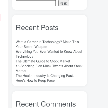
搜索
阿德勒心理学是基于“目的论”而不是“原因论”：
一切烦恼皆来自人际关系：
Recent Posts
活在当下：
Want a Career in Technology? Make This
Your Secret Weapon
标签云
Everything You Ever Wanted to Know About
Technology
The Ultimate Guide to Stock Market
魔法
高熵合金
雷军
陶瓷
(1)
(3)
(3)
(30)
15 Shocking Elon Musk Tweets About Stock
长期主义
锐义科技（北京）有限公司
(3)
(7)
Market
The Health Industry Is Changing Fast.
销售
量子金属态
追梦少年
(0)
(0)
(1)
Here’s How to Keep Pace
达芬奇
超分辨显微成像
(1)
(2)
超分辨显微
质谱仪
谦虚
(1)
(1)
(1)
苏醒
花香
自信
胡良兵
(1)
(1)
(1)
(53)
Recent Comments
网盘
经济类
纪录片
(0)
(0)
(1)