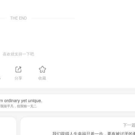
THE END
喜欢就支持一下吧
5
分享
收藏
am ordinary yet unique.
我很平凡，但我独一无二
下一
我们获得人生幸福只差一步，要有被讨厌的