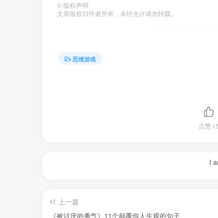
©
版权声明
文章版权归作者所有，未经允许请勿转载。
思维游戏
点赞
1
I 
上一篇
《被讨厌的勇气》11个颠覆你人生观的句子