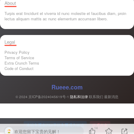
About
Turpis erat tincidunt et viverra id nunc molestie et faucibus diam, proin
lectus aliquam mattis ac nunc elementum accumsan libero.
Legal
Privacy Policy
Terms of Service
Extra Crunch Terms
Code of Conduct
Rueee.com
© 2024
京ICP备2024045619号-1
隐私和法律
联系我们
最新消息
本站主题由Zibll子比主题强力驱动
联系作者
14
欢迎您留下宝贵的见解！