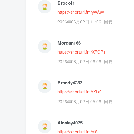
Brock41
https://shorturl.fm/ywA6v
2026年06月02日 11:06
回复
Morgan166
https://shorturl.fm/XFGP1
2026年06月02日 06:06
回复
Brandy4287
https://shorturl.fm/rYfx0
2026年06月02日 05:06
回复
Ainsley4075
https://shorturl.fm/nl8lU