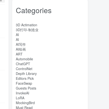
Categories
3D Actimation
3D打印-制造业
AI
AI
AI写作
AI绘画
ART
Automobile
ChatGPT
ControlNet
Depth Library
Editors Pick
FaceSwap
Guests Posts
InvokeAI
LoRA
MockingBird
Must Read