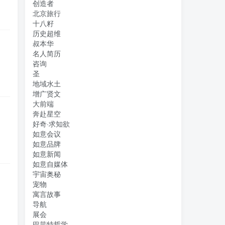
创造者
北京旅行
十八籽
历史超维
叔本华
名人简历
咨询
圣
地域水土
增广贤文
大前端
奔赴星空
好奇·求知欲
如意会议
如意品牌
如意新闻
如意自媒体
宇宙奥秘
宠物
寓言故事
导航
展会
巴菲特哲学