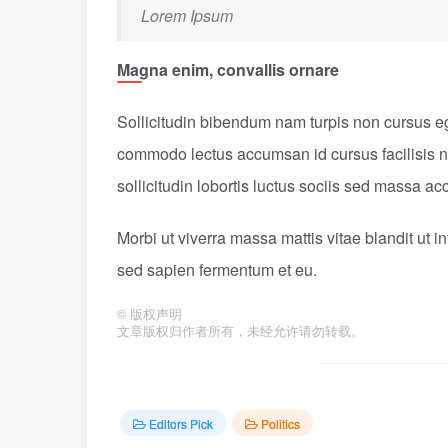
Lorem Ipsum
Magna enim, convallis ornare
Sollicitudin bibendum nam turpis non cursus e
commodo lectus accumsan id cursus facilisis n
sollicitudin lobortis luctus sociis sed massa 
Morbi ut viverra massa mattis vitae blandit ut 
sed sapien fermentum et eu.
©
版权声明
文章版权归作者所有，未经允许请勿转载。
Editors Pick
Politics