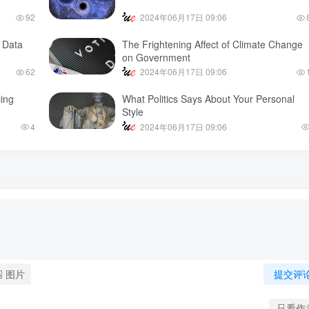
92
2024年06月17日 09:06
d Data
The Frightening Affect of Climate Change
on Government
62
2024年06月17日 09:06
ing
What Politics Says About Your Personal
Style
4
2024年06月17日 09:06
图片
提交评
只看作