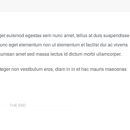
get euismod egestas sem nunc amet, tellus at duis suspendisse
unc eget elementum non ut elementum et facilisi dui ac viverra
accumsan amet sed massa lectus id dictum morbi ullamcorper.
integer non vestibulum eros, diam in in et hac mauris maecenas
THE END