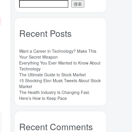
搜索
魔法
高熵合金
雷军
陶瓷
(1)
(3)
(3)
(30)
长期主义
锐义科技（北京）有限公司
(3)
(7)
销售
量子金属态
追梦少年
(0)
(0)
(1)
Recent Posts
达芬奇
超分辨显微成像
(1)
(2)
超分辨显微
质谱仪
谦虚
(1)
(1)
(1)
苏醒
花香
自信
胡良兵
(1)
(1)
(1)
(53)
Want a Career in Technology? Make This
网盘
经济类
纪录片
Your Secret Weapon
(0)
(0)
(1)
Everything You Ever Wanted to Know About
秘密，吸引力法则，纪录片，下载
(0)
Technology
秘密
碳离子治疗系统
研究方向
(1)
(1)
(1)
The Ultimate Guide to Stock Market
15 Shocking Elon Musk Tweets About Stock
石墨烯储能
石墨烯
真空阀门
(1)
(20)
(1)
Market
真空系统
目标
焦耳加热
(1)
(1)
(4)
The Health Industry Is Changing Fast.
潍坊
流动性
Here’s How to Keep Pace
(1)
(1)
汽车电子开发和测试
梦想家
(1)
(1)
杜瓦
曲速引擎
星空物语
(2)
(1)
(1)
星河皓月
拉曼
尚德机构
(1)
(1)
(0)
Recent Comments
宝塔
学术会议
大国崛起
(2)
(0)
(1)