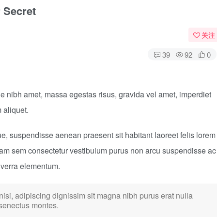
r Secret
关注
39
92
0
 nibh amet, massa egestas risus, gravida vel amet, imperdiet
 aliquet.
ue, suspendisse aenean praesent sit habitant laoreet felis lorem
tiam sem consectetur vestibulum purus non arcu suspendisse ac
viverra elementum.
 nisi, adipiscing dignissim sit magna nibh purus erat nulla
 senectus montes.