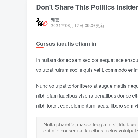
Don’t Share This Politics Inside
如意
2024年06月17日 09:06更新
Cursus iaculis etiam in
In nullam donec sem sed consequat scelerisque
volutpat rutrum sociis quis velit, commodo enim
Nunc volutpat tortor libero at augue mattis neq
nibh diam faucibus viverra penatibus donec e
nibh tortor, eget elementum lacus, libero sem 
Nulla pharetra, massa feugiat nisi, tristique
enim id consequat faucibus luctus volutpat