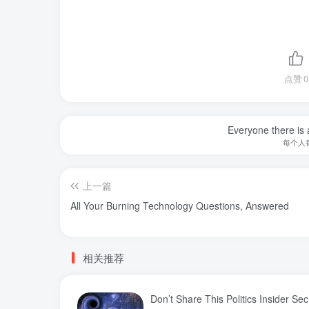
点赞
0
Everyone there is a
每个人
上一篇
All Your Burning Technology Questions, Answered
相关推荐
Don’t Share This Politics Insider Sec