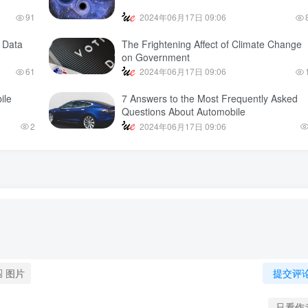
91
2024年06月17日 09:06
d Data
The Frightening Affect of Climate Change
on Government
61
2024年06月17日 09:06
ile
7 Answers to the Most Frequently Asked
Questions About Automobile
2
2024年06月17日 09:06
图片
提交评
只看作