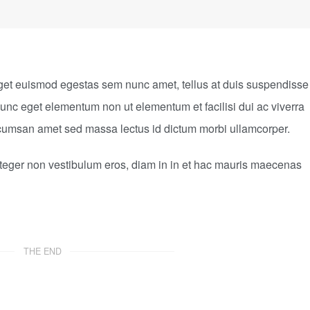
get euismod egestas sem nunc amet, tellus at duis suspendisse
unc eget elementum non ut elementum et facilisi dui ac viverra
accumsan amet sed massa lectus id dictum morbi ullamcorper.
integer non vestibulum eros, diam in in et hac mauris maecenas
THE END