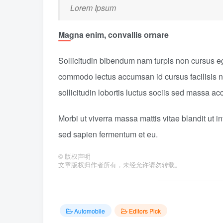
Lorem Ipsum
Magna enim, convallis ornare
Sollicitudin bibendum nam turpis non cursus e
commodo lectus accumsan id cursus facilisis n
sollicitudin lobortis luctus sociis sed massa 
Morbi ut viverra massa mattis vitae blandit ut 
sed sapien fermentum et eu.
©
版权声明
文章版权归作者所有，未经允许请勿转载。
Automobile
Editors Pick