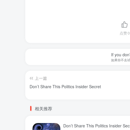
点赞
0
If you don’
如果你不去
上一篇
Don’t Share This Politics Insider Secret
相关推荐
Don’t Share This Politics Insider Sec