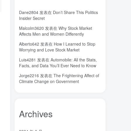
城市
固态电解质
固定翼
(2)
(18)
(1)
Dane2804
发表在
Don’t Share This Politics
命运
吸引力法则
君临
(2)
(1)
(1)
Insider Secret
名人简介
吉祥如意
发明家
(1)
(1)
(1)
Malcolm3620
发表在
Why Stock Market
原位
南海
北京大学
(35)
(2)
(1)
Affects Men and Women Differently
创造者
创新
凡尔纳
冒险家
(1)
(1)
(1)
(1)
Alberto642
发表在
How I Learned to Stop
关键帧
全屏滚动
(6)
(1)
Worrying and Love Stock Market
先进材料表征方法
供应商
(5)
(7)
Luis4281
发表在
Automobile: All the Stats,
亿万富翁
人生
乐愚分享
(2)
(2)
(0)
Facts, and Data You’ll Ever Need to Know
下载
VAT
stable diffusion，
(1)
(3)
(6)
Jorge2216
发表在
The Frightening Affect of
stable diffusion
notionai
notion
(6)
(1)
(0)
Climate Change on Government
GPT-4
AI绘画
ai
3D打印
(1)
(6)
(0)
(0)
Archives