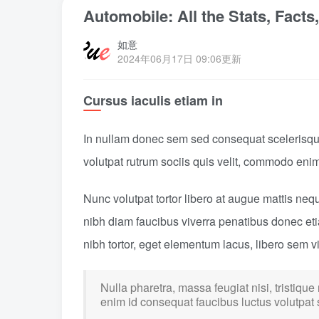
Automobile: All the Stats, Fact
如意
2024年06月17日 09:06更新
Cursus iaculis etiam in
In nullam donec sem sed consequat scelerisque
volutpat rutrum sociis quis velit, commodo enim
Nunc volutpat tortor libero at augue mattis neq
nibh diam faucibus viverra penatibus donec e
nibh tortor, eget elementum lacus, libero sem 
Nulla pharetra, massa feugiat nisi, tristique
enim id consequat faucibus luctus volutpat