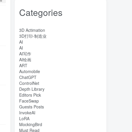
Categories
3D Actimation
3D打印-制造业
AI
AI
AI写作
AI绘画
ART
Automobile
ChatGPT
ControlNet
Depth Library
Editors Pick
FaceSwap
Guests Posts
InvokeAI
LoRA
MockingBird
Must Read