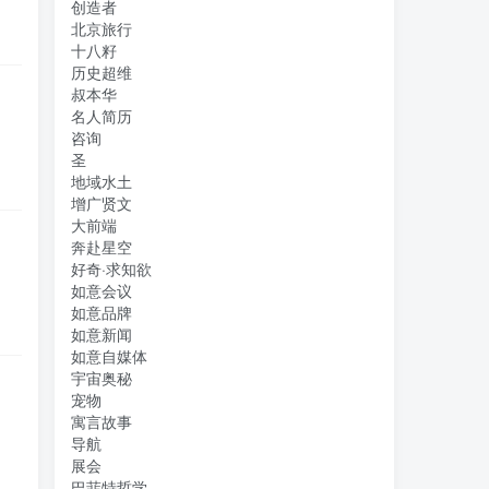
创造者
北京旅行
十八籽
历史超维
叔本华
名人简历
咨询
圣
地域水土
增广贤文
大前端
奔赴星空
好奇·求知欲
如意会议
如意品牌
如意新闻
如意自媒体
宇宙奥秘
宠物
寓言故事
导航
展会
巴菲特哲学