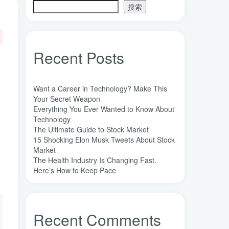
搜索
魔法
高熵合金
雷军
陶瓷
(1)
(3)
(3)
(30)
长期主义
锐义科技（北京）有限公司
(3)
(7)
销售
量子金属态
追梦少年
(0)
(0)
(1)
Recent Posts
达芬奇
超分辨显微成像
(1)
(2)
超分辨显微
质谱仪
谦虚
(1)
(1)
(1)
苏醒
花香
自信
胡良兵
(1)
(1)
(1)
(53)
Want a Career in Technology? Make This
网盘
经济类
纪录片
Your Secret Weapon
(0)
(0)
(1)
Everything You Ever Wanted to Know About
秘密，吸引力法则，纪录片，下载
(0)
Technology
秘密
碳离子治疗系统
研究方向
(1)
(1)
(1)
The Ultimate Guide to Stock Market
15 Shocking Elon Musk Tweets About Stock
石墨烯储能
石墨烯
真空阀门
(1)
(20)
(1)
Market
真空系统
目标
焦耳加热
(1)
(1)
(4)
The Health Industry Is Changing Fast.
潍坊
流动性
Here’s How to Keep Pace
(1)
(1)
汽车电子开发和测试
梦想家
(1)
(1)
杜瓦
曲速引擎
星空物语
(2)
(1)
(1)
星河皓月
拉曼
尚德机构
(1)
(1)
(0)
Recent Comments
宝塔
学术会议
大国崛起
(2)
(0)
(1)