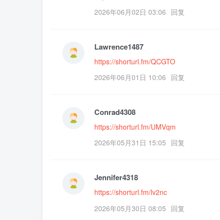
2026年06月02日 03:06
回复
Lawrence1487
https://shorturl.fm/QCGTO
2026年06月01日 10:06
回复
Conrad4308
https://shorturl.fm/UMVqm
2026年05月31日 15:05
回复
Jennifer4318
https://shorturl.fm/lv2nc
2026年05月30日 08:05
回复