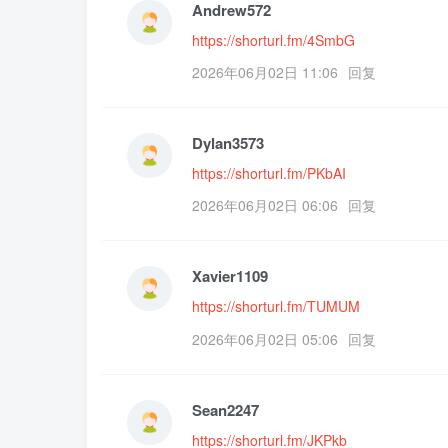
Andrew572
https://shorturl.fm/4SmbG
2026年06月02日 11:06
回复
Dylan3573
https://shorturl.fm/PKbAI
2026年06月02日 06:06
回复
Xavier1109
https://shorturl.fm/TUMUM
2026年06月02日 05:06
回复
Sean2247
https://shorturl.fm/JKPkb