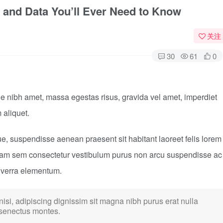
s, and Data You’ll Ever Need to Know
关注
30
61
0
 nibh amet, massa egestas risus, gravida vel amet, imperdiet
 aliquet.
ue, suspendisse aenean praesent sit habitant laoreet felis lorem
tiam sem consectetur vestibulum purus non arcu suspendisse ac
viverra elementum.
 nisi, adipiscing dignissim sit magna nibh purus erat nulla
 senectus montes.