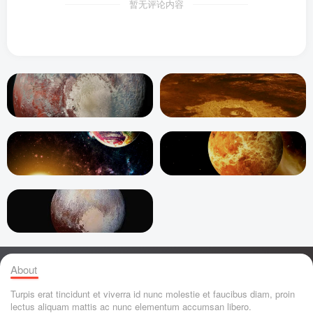
暂无评论内容
About
Turpis erat tincidunt et viverra id nunc molestie et faucibus diam, proin
lectus aliquam mattis ac nunc elementum accumsan libero.