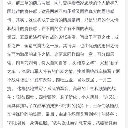
识。前三章的前后两层，同时交织着恋家思亲的个人情和为
国赴难的责任感，这是两种互相矛盾又同样真实的思想感
情。其实，这也构成了全诗的情感基调，只是思归的个人情
和战斗的责任感，在不同的章节有不同的表现。
第四、五章追述行军作战的紧张生活。写出了军容之壮，戒
备之严，全篇气势为之一振。其情调，也由忧伤的思归之情
转而为激昂的战斗之情。这两章同样四句一意，可分四层
读。四章前四句，诗人自问自答，以“维常之华”，兴起“君子
之车”，流露出军人特有的自豪之情。接着围绕战车描写了两
个战斗场面：“戎车既驾，四牡业业。岂敢定居，一月三
捷。”这概括地描写了威武的军容、高昂的士气和频繁的战
斗；“驾彼四牡，四牡骙骙。君子所依，小人所腓。”这又进
而具体描写了在战车的掩护和将帅的指挥下，士卒们紧随战
车冲锋陷阵的场面。最后，由战斗场面又写到将士的装备：
“四牡翼翼，象弭鱼服。”战马强壮而训练有素，武器精良而