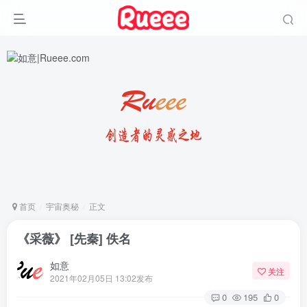
首页
宇宙奥秘
正文
《采薇》 [先秦] 佚名
如意
关注
2021年02月05日 13:02发布
0
195
0