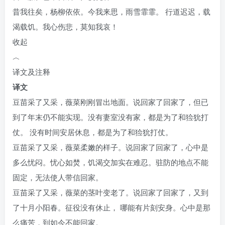
昔我往矣，杨柳依依。今我来思，雨雪霏霏。 行道迟迟，载
渴载饥。我心伤悲，莫知我哀！
收起
︿
译文及注释
译文
豆苗采了又采，薇菜刚刚冒出地面。说回家了回家了，但已
到了年末仍不能实现。没有妻室没有家，都是为了和猃狁打
仗。 没有时间安居休息，都是为了和猃狁打仗。
豆苗采了又采，薇菜柔嫩的样子。说回家了回家了，心中是
多么忧闷。忧心如焚，饥渴交加实在难忍。驻防的地点不能
固定，无法使人带信回家。
豆苗采了又采，薇菜的茎叶变老了。说回家了回家了，又到
了十月小阳春。征役没有休止， 哪能有片刻安身。心中是那
么痛苦，到如今不能回家。