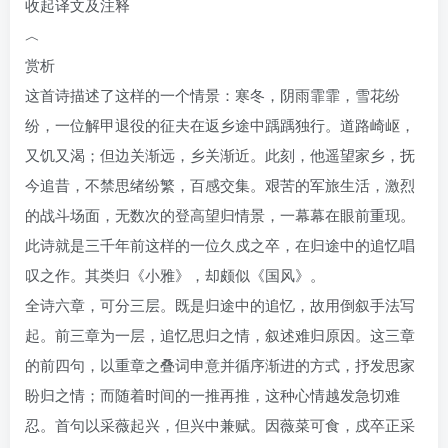
收起译文及注释
︿
赏析
这首诗描述了这样的一个情景：寒冬，阴雨霏霏，雪花纷
纷，一位解甲退役的征夫在返乡途中踽踽独行。道路崎岖，
又饥又渴；但边关渐远，乡关渐近。此刻，他遥望家乡，抚
今追昔，不禁思绪纷繁，百感交集。艰苦的军旅生活，激烈
的战斗场面，无数次的登高望归情景，一幕幕在眼前重现。
此诗就是三千年前这样的一位久戍之卒，在归途中的追忆唱
叹之作。其类归《小雅》，却颇似《国风》。
全诗六章，可分三层。既是归途中的追忆，故用倒叙手法写
起。前三章为一层，追忆思归之情，叙述难归原因。这三章
的前四句，以重章之叠词申意并循序渐进的方式，抒发思家
盼归之情；而随着时间的一推再推，这种心情越发急切难
忍。首句以采薇起兴，但兴中兼赋。因薇菜可食，戍卒正采