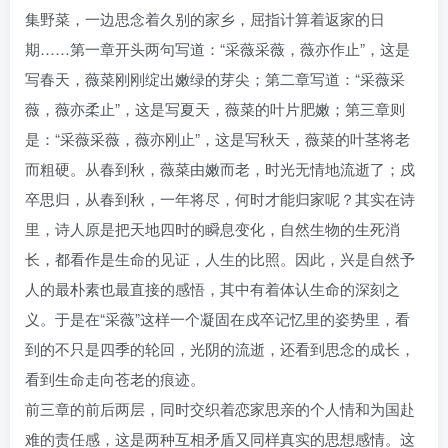
集野菜，一边思念着久别的家乡，屈指计算着返家的日
期……第一章开头两句写道：“采薇采薇，薇亦作止”，这是
写春天，薇菜刚刚绽出嫩绿的芽尖；第二章写道：“采薇采
薇，薇亦柔止”，这是写夏天，薇菜的叶片肥嫩；第三章则
是：“采薇采薇，薇亦刚止”，这是写秋天，薇菜的叶茎将老
而粗硬。从春到秋，薇菜由嫩而老，时光无情地流逝了；戍
卒思归，从春到秋，一年将尽，何时才能归家呢？其实在诗
里，诗人原是把天地四时的瞬息变化，自然生物的生死消
长，都看作是生命的见证，人生的比照。因此，兴是自然予
人的最朴素也最直接的感悟，其中有着体认生命的深刻之
义。于是在“采薇”这样一个凝固在戍卒记忆里的姿势里，看
到的不只是四季的轮回，光阴的流逝，还看到思念的成长，
看到生命走向苍老的痕迹。
前三章的前后两层，同时交织着恋家思亲的个人情和为国赴
难的责任感，这是两种互相矛盾又同样真实的思想感情。这