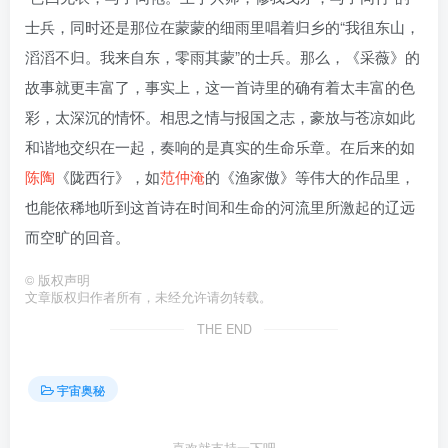
士兵，同时还是那位在蒙蒙的细雨里唱着归乡的“我徂东山，
滔滔不归。我来自东，零雨其蒙”的士兵。那么，《采薇》的
故事就更丰富了，事实上，这一首诗里的确有着太丰富的色
彩，太深沉的情怀。相思之情与报国之志，豪放与苍凉如此
和谐地交织在一起，奏响的是真实的生命乐章。在后来的如
陈陶
《陇西行》，如
范仲淹
的《渔家傲》等伟大的作品里，
也能依稀地听到这首诗在时间和生命的河流里所激起的辽远
而空旷的回音。
©
版权声明
文章版权归作者所有，未经允许请勿转载。
THE END
宇宙奥秘