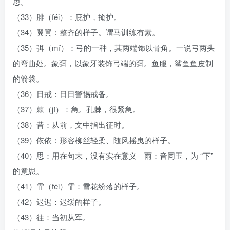
思。
（33）腓（féi）：庇护，掩护。
（34）翼翼：整齐的样子。谓马训练有素。
（35）弭（mǐ）：弓的一种，其两端饰以骨角。一说弓两头
的弯曲处。象弭，以象牙装饰弓端的弭。鱼服，鲨鱼鱼皮制
的箭袋。
（36）日戒：日日警惕戒备。
（37）棘（jí）：急。孔棘，很紧急。
（38）昔：从前，文中指出征时。
（39）依依：形容柳丝轻柔、随风摇曳的样子。
（40）思：用在句末，没有实在意义 雨：音同玉，为 “下”
的意思。
（41）霏（fēi）霏：雪花纷落的样子。
（42）迟迟：迟缓的样子。
（43）往：当初从军。