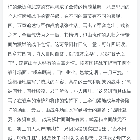
样的豪迈和悲凉的交织构成了全诗的情感基调，只是思归的
个人情愫和战斗的责任感，在不同的章节有不同的表现。
四、五章追述行军作战的紧张生活。写出了军容之壮，戒备
之严，全篇气势为之一振。其情调，也由忧伤的思归之情转
而为激昂的战斗之情。这两章同样四句一意，可分四层读。
四章前四句，诗人自问自答，以“维常之华”，兴起“君子之
车”，流露出军人特有的自豪之情。接着围绕战车描写了两个
战斗场面：“戎车既驾，四牡业业。岂敢定居，一月三捷。”
这概括地描写了威武的军容、高昂的士气和频繁的战斗；“驾
彼四牡，四牡骙骙。君子所依，小人所腓。”这又进而具体描
写了在战车的掩护和将帅的指挥下，士卒们紧随战车冲锋陷
阵的场面。最后，由战斗场面又写到将士的装备：“四牡翼
翼，象弭鱼服。”战马强壮而训练有素，武器精良而战无不
胜。将士们天天严阵以待，只因为猃狁实在猖狂，“岂不日
戒，猃狁孔棘”，既反映了当时边关的形势，又再次说明了久