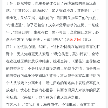
于怀，黯然神伤，也主要是体会到了诗境深层的生命流逝
感。“行道迟迟，载渴载饥”，加之归路漫漫，道途险阻，行
囊匮乏，又饥又渴，这眼前的生活困境又加深了他的忧伤。
“行道迟迟”，似乎还包含了戍卒对父母妻孥的担忧。一别经
年，“靡使归聘”，生死存亡，两不可知，当此回归之际，必
然会生发“近乡情更怯，不敢问来人”（唐
宋之问
《渡汉
江》）的忧惧心理。然而，上述种种忧伤在这雨雪霏霏的旷
野中，无人知道更无人安慰；“我心伤悲，莫知我哀”，全诗
在这孤独无助的悲叹中结束。综观全诗，《采薇》主导情致
的典型意义，不是抒发遣戍役劝将士的战斗之情，而是将王
朝与蛮族的战争冲突退隐为背景，将从属于国家军事行动的
个人从战场上分离出来，通过归途的追述集中表现戍卒们久
戍难归、忧心如焚的内心世界，从而表现周人对战争的厌恶
和反感。《采薇》，似可称为千古厌战诗之祖。
在艺术上，“昔我往矣，杨柳依依。今我来思，雨雪霏霏”，