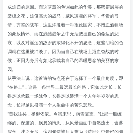
戍难归的原因。而这两章的色调如此的华美，那密密层层的
棠棣之花，雄俊高大的战马，威风凛凛的将军，华贵的弓
箭，齐整的战车，这里洋溢着一种报效国家，不惜血酒疆场
的豪放情怀。而在残酷战争之中无法把握自己的命运的悲
哀，以及对遥远的故乡的浓得化不开的思念，这些阴暗的色
调就在这里被冲淡了。因为当自己在战场上浴血奋战的时
候，正因为身后有如此承载着自己的温暖思念的美丽的家
园。
从手法上说，这首诗的特点还在于选择了一个最佳角度，即
“在路上”，这是一条世界上最远最长的路，它如此之长，长
得足以承载一场战争，长得足以装满一个人年年岁岁的思
念，长得足以盛满一个人生命中的苦乐悲欣。
“昔我往矣，杨柳依依。今我来思，雨雪霏霏。”让那一股缠
绵的、深邃的、飘忽的情思，从风景画面中自然流出，含蓄
深永，味之无尽。这四句诗被后人誉为《诗经》中最好的句