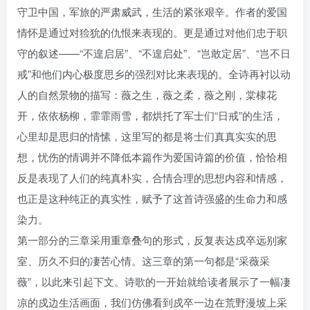
守卫中国，军旅的严肃威武，生活的紧张艰辛。作者的爱国
情怀是通过对猃狁的仇恨来表现的。更是通过对他们忠于职
守的叙述——“不遑启居”、“不遑启处”、“岂敢定居”、“岂不日
戒”和他们内心极度思乡的强烈对比来表现的。全诗再衬以动
人的自然景物的描写：薇之生，薇之柔，薇之刚，棠棣花
开，依依杨柳，霏霏雨雪，都烘托了军士们“日戒”的生活，
心里却是思归的情愫，这里写的都是将士们真真实实的思
想，忧伤的情调并不降低本篇作为爱国诗篇的价值，恰恰相
反是表现了人们的纯真朴实，合情合理的思想内容和情感，
也正是这种纯正的真实性，赋予了这首诗强盛的生命力和感
染力。
第一部分的三章采用重章叠句的形式，反复表达戍卒远别家
室、历久不归的凄苦心情。这三章的第一句都是“采薇采
薇”，以此来引起下文。诗歌的一开始就给读者展示了一幅凄
凉的戍边生活画面，我们仿佛看到戍卒一边在荒野漫坡上采