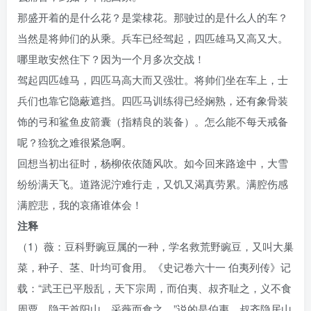
那盛开着的是什么花？是棠棣花。那驶过的是什么人的车？
当然是将帅们的从乘。兵车已经驾起，四匹雄马又高又大。
哪里敢安然住下？因为一个月多次交战！
驾起四匹雄马，四匹马高大而又强壮。将帅们坐在车上，士
兵们也靠它隐蔽遮挡。四匹马训练得已经娴熟，还有象骨装
饰的弓和鲨鱼皮箭囊（指精良的装备）。怎么能不每天戒备
呢？猃狁之难很紧急啊。
回想当初出征时，杨柳依依随风吹。如今回来路途中，大雪
纷纷满天飞。道路泥泞难行走，又饥又渴真劳累。满腔伤感
满腔悲，我的哀痛谁体会！
注释
（1）薇：豆科野豌豆属的一种，学名救荒野豌豆，又叫大巢
菜，种子、茎、叶均可食用。《史记卷六十一 伯夷列传》记
载：“武王已平殷乱，天下宗周，而伯夷、叔齐耻之，义不食
周粟，隐于首阳山，采薇而食之。”说的是伯夷、叔齐隐居山