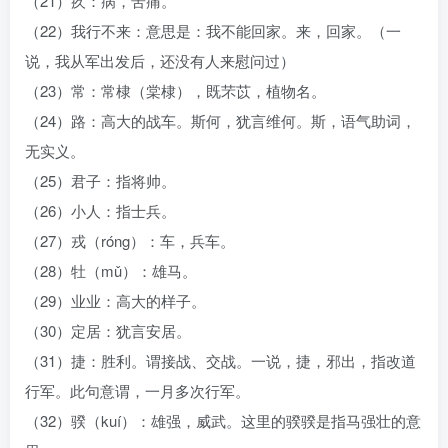
（21）疚：病，苦痛。
（22）我行不来：意思是：我不能回家。来，回家。（一
说，我从军出发后，还没有人来慰问过）
（23）常：常棣（棠棣），既芣苡，植物名。
（24）路：高大的战车。斯何，犹言维何。斯，语气助词，
无实义。
（25）君子：指将帅。
（26）小人：指士兵。
（27）戎（róng）：车，兵车。
（28）牡（mǔ）：雄马。
（29）业业：高大的样子。
（30）定居：犹言安居。
（31）捷：胜利。谓接战、交战。一说，捷，邪出，指改道
行军。此句意谓，一月多次行军。
（32）骙（kuí）：雄强，威武。这里的骙骙是指马强壮的意