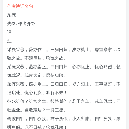
作者
诗词
名句
采薇
先秦: 作者介绍
译
注
采薇采薇，薇亦作止。曰归曰归，岁亦莫止。 靡室靡家，猃
狁之故。不遑启居，猃狁之故。
采薇采薇，薇亦柔止。曰归曰归，心亦忧止。 忧心烈烈，载
饥载渴。我戍未定，靡使归聘。
采薇采薇，薇亦刚止。曰归曰归，岁亦阳止。 王事靡盬，不
遑启处。忧心孔疚，我行不来！
彼尔维何？维常之华。彼路斯何？君子之车。 戎车既驾，四
牡业业。岂敢定居？一月三捷。
驾彼四牡，四牡骙骙。君子所依，小人所腓。 四牡翼翼，象
弭鱼服。岂不日戒？猃狁孔棘！