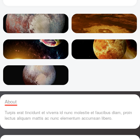
About
Turpis erat tincidunt et viverra id nunc molestie et faucibus diam, proin
lectus aliquam mattis ac nunc elementum accumsan libero.