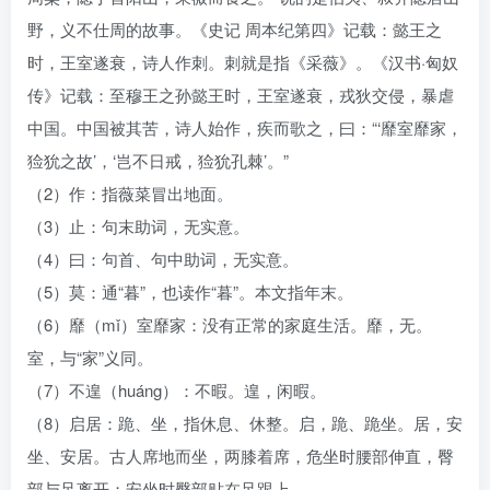
野，义不仕周的故事。《史记 周本纪第四》记载：懿王之
时，王室遂衰，诗人作刺。刺就是指《采薇》。《汉书·匈奴
传》记载：至穆王之孙懿王时，王室遂衰，戎狄交侵，暴虐
中国。中国被其苦，诗人始作，疾而歌之，曰：“‘靡室靡家，
猃狁之故’，‘岂不日戒，猃狁孔棘’。”
（2）作：指薇菜冒出地面。
（3）止：句末助词，无实意。
（4）曰：句首、句中助词，无实意。
（5）莫：通“暮”，也读作“暮”。本文指年末。
（6）靡（mǐ）室靡家：没有正常的家庭生活。靡，无。
室，与“家”义同。
（7）不遑（huáng）：不暇。遑，闲暇。
（8）启居：跪、坐，指休息、休整。启，跪、跪坐。居，安
坐、安居。古人席地而坐，两膝着席，危坐时腰部伸直，臀
部与足离开；安坐时臀部贴在足跟上。