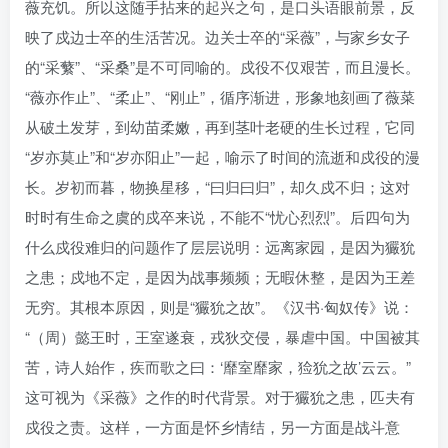
薇充饥。所以这随手拈来的起兴之句，是口头语眼前景，反
映了戍边士卒的生活苦况。边关士卒的“采薇”，与家乡女子
的“采蘩”、“采桑”是不可同喻的。戍役不仅艰苦，而且漫长。
“薇亦作止”、“柔止”、“刚止”，循序渐进，形象地刻画了薇菜
从破土发芽，到幼苗柔嫩，再到茎叶老硬的生长过程，它同
“岁亦莫止”和“岁亦阳止”一起，喻示了时间的流逝和戍役的漫
长。岁初而暮，物换星移，“曰归曰归”，却久戍不归；这对
时时有生命之虞的戍卒来说，不能不“忧心烈烈”。后四句为
什么戍役难归的问题作了层层说明：远离家园，是因为玁狁
之患；戍地不定，是因为战事频频；无暇休整，是因为王差
无穷。其根本原因，则是“玁狁之故”。《汉书·匈奴传》说：
“（周）懿王时，王室遂衰，戎狄交侵，暴虐中国。中国被其
苦，诗人始作，疾而歌之曰：‘靡室靡家，猃狁之故’云云。”
这可视为《采薇》之作的时代背景。对于玁狁之患，匹夫有
戍役之责。这样，一方面是怀乡情结，另一方面是战斗意