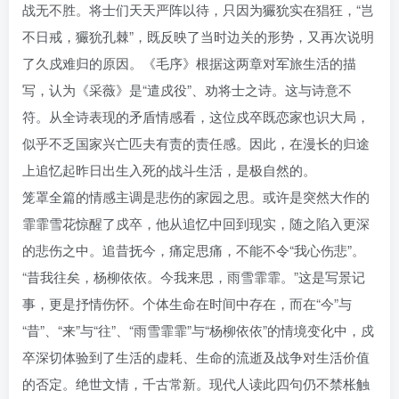
战无不胜。将士们天天严阵以待，只因为玁狁实在猖狂，“岂
不日戒，玁狁孔棘”，既反映了当时边关的形势，又再次说明
了久戍难归的原因。《毛序》根据这两章对军旅生活的描
写，认为《采薇》是“遣戍役”、劝将士之诗。这与诗意不
符。从全诗表现的矛盾情感看，这位戍卒既恋家也识大局，
似乎不乏国家兴亡匹夫有责的责任感。因此，在漫长的归途
上追忆起昨日出生入死的战斗生活，是极自然的。
笼罩全篇的情感主调是悲伤的家园之思。或许是突然大作的
霏霏雪花惊醒了戍卒，他从追忆中回到现实，随之陷入更深
的悲伤之中。追昔抚今，痛定思痛，不能不令“我心伤悲”。
“昔我往矣，杨柳依依。今我来思，雨雪霏霏。”这是写景记
事，更是抒情伤怀。个体生命在时间中存在，而在“今”与
“昔”、“来”与“往”、“雨雪霏霏”与“杨柳依依”的情境变化中，戍
卒深切体验到了生活的虚耗、生命的流逝及战争对生活价值
的否定。绝世文情，千古常新。现代人读此四句仍不禁枨触