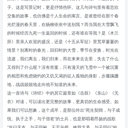
子。这是写景记时，更是抒情伤怀。这几句诗句里有着悲欣
交集的故事，也仿佛是个人生命的寓言。是谁曾经在那个春
光烂漫的春天里，在杨柳依依中送别我？而当我在大雪飘飞
的时候经历九死一生返回的时候，还有谁在等我？是《木兰
辞》里亲人欢迎的盛况，还是《十五从军征》里荒草萋萋的
情景？别离时的春光，回归时的大雪，季节在变换，时光在
流逝，我们离去，我们归来，而在来来去去里，失去了什么
又得到了什么呢？没有答案，只有漫天的飞雪中一个被沉重
的相思和焦虑烧灼的又饥又渴的征人孤独的身影，步履蹒跚
地，战战兢兢地走向他不知道的未来。
这一首诗与《诗经》中的其它篇章如《击鼓》《东山》《无
衣》对读，可以读出更完整的故事，更真切的生命感受。如
果我们可以想象，这个戍卒，是那位吟出“死生契阔，与子成
悦。执子之手，与子偕老”的士兵，也是那唱着昂扬的战歌
“岂曰无衣，与子同袍。王于兴师，修我戈矛，与子同行”的