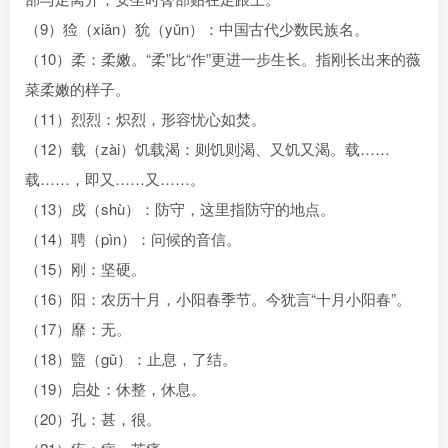
（9）猃（xiǎn）狁（yǔn）：中国古代少数民族名。
（10）柔：柔嫩。“柔”比“作”更进一步生长。指刚长出来的薇
菜柔嫩的样子。
（11）烈烈：炽烈，形容忧心如焚。
（12）载（zài）饥载渴：则饥则渴、又饥又渴。载……
载……，即又……又……。
（13）戍（shù）：防守，这里指防守的地点。
（14）聘（pìn）：问候的音信。
（15）刚：坚硬。
（16）阳：农历十月，小阳春季节。今犹言“十月小阳春”。
（17）靡：无。
（18）盬（gǔ）：止息，了结。
（19）启处：休整，休息。
（20）孔：甚，很。