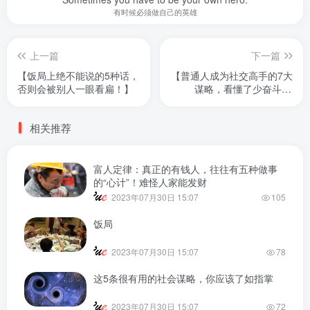
endless hope.
人生，总会有不期而遇的温暖，和生生不息的希望
上一篇
下一篇
【饭局上绝不能说的5种话，
【普通人成为社交高手的7大
否则会被别人一眼看扁！】
谋略，看懂了少奋斗10
年！】
相关推荐
富人定律：真正的有钱人，往往有五种做事
的“心计”！难怪人家能发财
2023年07月30日 15:07
105
饭局
2023年07月30日 15:07
78
这5条很有用的社会谋略，你应该了如指掌