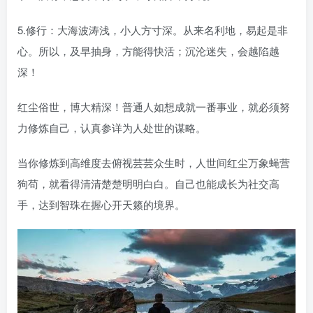
5.修行：大海波涛浅，小人方寸深。从来名利地，易起是非
心。所以，及早抽身，方能得快活；沉沦迷失，会越陷越
深！
红尘俗世，博大精深！普通人如想成就一番事业，就必须努
力修炼自己，认真参详为人处世的谋略。
当你修炼到高维度去俯视芸芸众生时，人世间红尘万象蝇营
狗苟，就看得清清楚楚明明白白。自己也能成长为社交高
手，达到智珠在握心开天籁的境界。