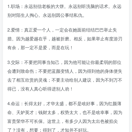
1.职场：永远别信老板的大饼。永远别听洗脑的话术。永远
别对陌生人掏心。永远别因公事结私仇。
2.爱情：真正爱一个人，一定会在她面前结结巴巴举止失
措。因为越爱越在乎，越被折磨。相反，如果举止有度游刃
有余，那一定不是爱，而是在玩！
3.交际：不要把同事当知己，因为他可能让你最柔弱的部位
会遭到致命伤；不要把蓝颜变情人，因为得到他的身体便失
去了相互欣赏的灵魂；不要主动给别人建议，因为不到万不
得已，没有人真心听得进别人劝！
4.命运：长得太好，才华太盛，都不是啥好事，因为红颜薄
命、天妒英才；钱财太多，权势太大，也不是啥幸事，因为
富贵荣华不可长保。这世上，有多少人因为太出色被掐尖
了？没有，想要；得到了，才知并不好玩。