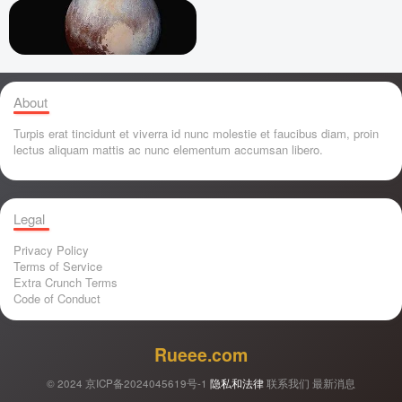
About
Turpis erat tincidunt et viverra id nunc molestie et faucibus diam, proin
lectus aliquam mattis ac nunc elementum accumsan libero.
Legal
Privacy Policy
Terms of Service
Extra Crunch Terms
Code of Conduct
Rueee.com
© 2024
京ICP备2024045619号-1
隐私和法律
联系我们
最新消息