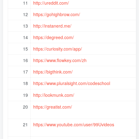
11
http://ureddit.com/
12
https://gohighbrow.com/
13
http://instanerd.me/
14
https://degreed.com/
15
https://curiosity.com/app/
16
https://www.flowkey.com/zh
17
https://bigthink.com/
18
https://www.pluralsight.com/codeschool
19
http://lookmunk.com/
20
https://greatist.com/
21
https://www.youtube.com/user/99Uvideos