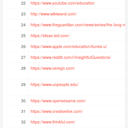
22
https://www.youtube.com/education
23
http://www.wikiwand.com/
24
https://www.theguardian.com/news/series/the-long-re
25
https://ideas.ted.com/
26
https://www.apple.com/education/itunes-u/
27
https://www.reddit.com/r/InsightfulQuestions/
28
https://www.cerego.com/
29
https://www.uopeople.edu/
30
https://www.opensesame.com/
31
https://www.creativelive.com/
32
https://www.thinkful.com/