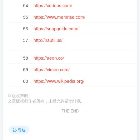
54
https://curious.com/
55
https://www.memrise.com/
56
https://snapguide.com/
57
http://nautil.us/
58
https://aeon.co/
59
https://vimeo.com/
60
https://www.wikipedia.org/
©
版权声明
文章版权归作者所有，未经允许请勿转载。
THE END
导航