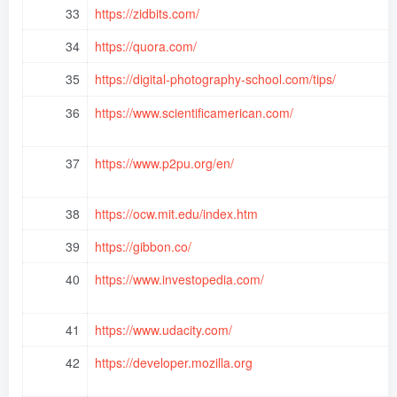
33
https://zidbits.com/
34
https://quora.com/
35
https://digital-photography-school.com/tips/
36
https://www.scientificamerican.com/
37
https://www.p2pu.org/en/
38
https://ocw.mit.edu/index.htm
39
https://gibbon.co/
40
https://www.investopedia.com/
41
https://www.udacity.com/
42
https://developer.mozilla.org