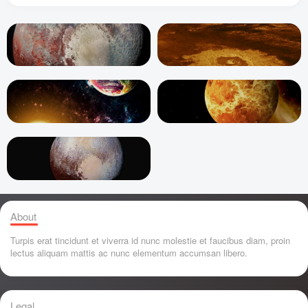
About
Turpis erat tincidunt et viverra id nunc molestie et faucibus diam, proin
lectus aliquam mattis ac nunc elementum accumsan libero.
Legal