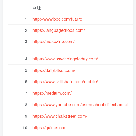
网址
1
http://www.bbc.com/future
2
https://languagedrops.com/
3
https://makezine.com/
4
https://www.psychologytoday.com/
5
https://dailybitsof.com/
6
https://www.skillshare.com/mobile/
7
https://medium.com/
8
https://www.youtube.com/user/schooloflifechannel
9
https://www.chalkstreet.com/
10
https://guides.co/