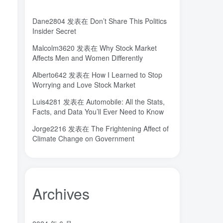
秘密，吸引力法则，纪录片，下载
(0)
秘密
碳离子治疗系统
研究方向
(1)
(1)
(1)
Dane2804
发表在
Don’t Share This Politics
石墨烯储能
石墨烯
真空阀门
Insider Secret
(1)
(20)
(1)
真空系统
目标
焦耳加热
(1)
(1)
(4)
Malcolm3620
发表在
Why Stock Market
Affects Men and Women Differently
潍坊
流动性
(1)
(1)
汽车电子开发和测试
梦想家
(1)
(1)
Alberto642
发表在
How I Learned to Stop
Worrying and Love Stock Market
杜瓦
曲速引擎
星空物语
(2)
(1)
(1)
星河皓月
拉曼
尚德机构
(1)
(1)
(0)
Luis4281
发表在
Automobile: All the Stats,
Facts, and Data You’ll Ever Need to Know
宝塔
学术会议
大国崛起
(2)
(0)
(1)
城市
固态电解质
固定翼
Jorge2216
发表在
The Frightening Affect of
(2)
(18)
(1)
Climate Change on Government
命运
吸引力法则
君临
(2)
(1)
(1)
名人简介
吉祥如意
发明家
(1)
(1)
(1)
原位
南海
北京大学
(35)
(2)
(1)
创造者
创新
凡尔纳
冒险家
(1)
(1)
(1)
(1)
Archives
关键帧
全屏滚动
(6)
(1)
先进材料表征方法
供应商
(5)
(7)