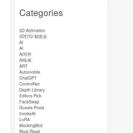
Categories
3D Actimation
3D打印-制造业
AI
AI
AI写作
AI绘画
ART
Automobile
ChatGPT
ControlNet
Depth Library
Editors Pick
FaceSwap
Guests Posts
InvokeAI
LoRA
MockingBird
Must Read