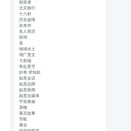
创造者
北京旅行
十八籽
历史超维
叔本华
名人简历
咨询
圣
地域水土
增广贤文
大前端
奔赴星空
好奇·求知欲
如意会议
如意品牌
如意新闻
如意自媒体
宇宙奥秘
宠物
寓言故事
导航
展会
巴菲特哲学