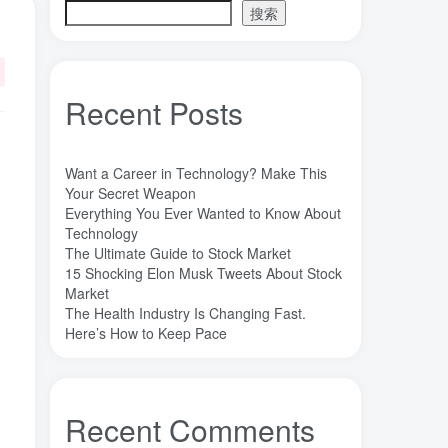
搜索
认知的差异决定思维的层次
对规律的总结决定了发展的上限
Recent Posts
基础属性和可培养属性
Want a Career in Technology? Make This
Your Secret Weapon
标签云
Everything You Ever Wanted to Know About
Technology
The Ultimate Guide to Stock Market
魔法
高熵合金
雷军
陶瓷
(1)
(3)
(3)
(30)
15 Shocking Elon Musk Tweets About Stock
长期主义
锐义科技（北京）有限公司
(3)
(7)
Market
The Health Industry Is Changing Fast.
销售
量子金属态
追梦少年
(0)
(0)
(1)
Here’s How to Keep Pace
达芬奇
超分辨显微成像
(1)
(2)
超分辨显微
质谱仪
谦虚
(1)
(1)
(1)
苏醒
花香
自信
胡良兵
(1)
(1)
(1)
(53)
Recent Comments
网盘
经济类
纪录片
(0)
(0)
(1)