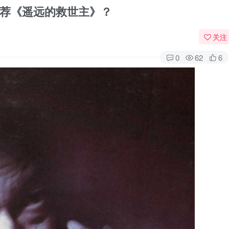
荐《遥远的救世主》？
关注
0
62
6