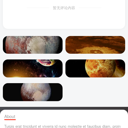
暂无评论内容
About
Turpis erat tincidunt et viverra id nunc molestie et faucibus diam, proin