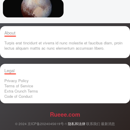
About
Turpis erat tincidunt et viverra id nunc molestie et faucibus diam, proin
lectus aliquam mattis ac nunc elementum accumsan libero.
Legal
Privacy Policy
Terms of Service
Extra Crunch Terms
Code of Conduct
Rueee.com
© 2024
京ICP备2024045619号-1
隐私和法律
联系我们
最新消息