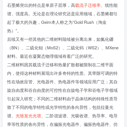
石墨烯突出的特点是单原子层厚，高
载流子迁移率
、线性能
谱、强度高。无论是在理论研究还是应用领域，石墨烯都引
起了极大的兴趣，Geim本人称之为“Gold Rush（淘金
热）”。
后续又有一些其他的二维材料陆续被分离出来，如氮化硼
（BN）、二硫化钼（MoS2）、二硫化钨（WS2）、MXene
材料。最近在凝聚态物理领域有着广泛的研究。
二维材料因其载流子迁移和热量扩散都被限制在二维平面
内，使得这种材料展现出许多奇特的性质。其带隙可调的特
性在场效应管、光电器件、热电器件等领域应用广泛；其自
旋自由度和谷自由度的可控性在自旋电子学和谷电子学领域
引起深入研究；不同的二维材料由于晶体结构的特殊性质导
致了不同的电学特性或光学特性的各向异性，包括拉曼光
谱、
光致发光光谱
、二阶谐波谱、光吸收谱、热导率、电导
率等性质的各向异性，在偏振光电器件、偏振热电器件、仿