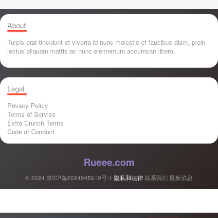
About
Turpis erat tincidunt et viverra id nunc molestie et faucibus diam, proin
lectus aliquam mattis ac nunc elementum accumsan libero.
Legal
Privacy Policy
Terms of Service
Extra Crunch Terms
Code of Conduct
Rueee.com
© 2024
京ICP备2024045619号-1
隐私和法律
联系我们
最新消息