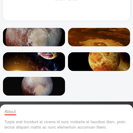
About
Turpis erat tincidunt et viverra id nunc molestie et faucibus diam, proin
lectus aliquam mattis ac nunc elementum accumsan libero.