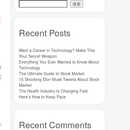
搜索
魔法
高熵合金
雷军
陶瓷
(1)
(3)
(3)
(30)
长期主义
锐义科技（北京）有限公司
(3)
(7)
销售
量子金属态
追梦少年
(0)
(0)
(1)
Recent Posts
达芬奇
超分辨显微成像
(1)
(2)
超分辨显微
质谱仪
谦虚
(1)
(1)
(1)
苏醒
花香
自信
胡良兵
(1)
(1)
(1)
(53)
Want a Career in Technology? Make This
网盘
经济类
纪录片
Your Secret Weapon
(0)
(0)
(1)
Everything You Ever Wanted to Know About
秘密，吸引力法则，纪录片，下载
(0)
行
Technology
秘密
碳离子治疗系统
研究方向
(1)
(1)
(1)
The Ultimate Guide to Stock Market
实
15 Shocking Elon Musk Tweets About Stock
石墨烯储能
石墨烯
真空阀门
(1)
(20)
(1)
Market
真空系统
目标
焦耳加热
(1)
(1)
(4)
The Health Industry Is Changing Fast.
潍坊
流动性
Here’s How to Keep Pace
(1)
(1)
汽车电子开发和测试
梦想家
(1)
(1)
杜瓦
曲速引擎
星空物语
(2)
(1)
(1)
星河皓月
拉曼
尚德机构
(1)
(1)
(0)
Recent Comments
产
宝塔
学术会议
大国崛起
(2)
(0)
(1)