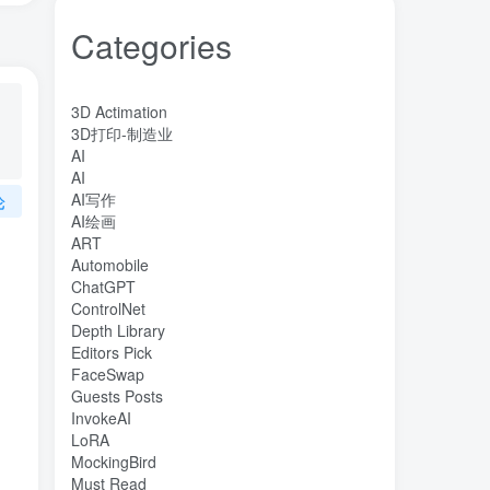
Categories
3D Actimation
3D打印-制造业
AI
AI
AI写作
论
AI绘画
ART
Automobile
ChatGPT
ControlNet
Depth Library
Editors Pick
FaceSwap
Guests Posts
InvokeAI
LoRA
MockingBird
Must Read