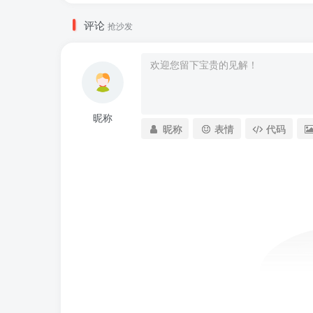
评论
抢沙发
昵称
昵称
表情
代码