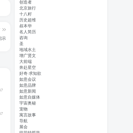
创造者
北京旅行
十八籽
历史超维
叔本华
篇
名人简历
咨询
启示
圣
地域水土
增广贤文
大前端
奔赴星空
好奇·求知欲
如意会议
如意品牌
47
如意新闻
如意自媒体
宇宙奥秘
宠物
67
寓言故事
导航
展会
巴菲特哲学