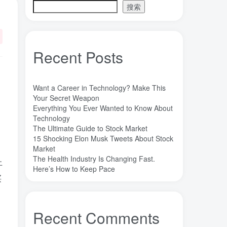
搜索
魔法
高熵合金
雷军
陶瓷
(1)
(3)
(3)
(30)
长期主义
锐义科技（北京）有限公司
(3)
(7)
销售
量子金属态
追梦少年
(0)
(0)
(1)
Recent Posts
达芬奇
超分辨显微成像
(1)
(2)
超分辨显微
质谱仪
谦虚
(1)
(1)
(1)
苏醒
花香
自信
胡良兵
(1)
(1)
(1)
(53)
Want a Career in Technology? Make This
网盘
经济类
纪录片
Your Secret Weapon
(0)
(0)
(1)
Everything You Ever Wanted to Know About
秘密，吸引力法则，纪录片，下载
(0)
Technology
秘密
碳离子治疗系统
研究方向
(1)
(1)
(1)
The Ultimate Guide to Stock Market
15 Shocking Elon Musk Tweets About Stock
石墨烯储能
石墨烯
真空阀门
(1)
(20)
(1)
Market
真空系统
目标
焦耳加热
(1)
(1)
(4)
The Health Industry Is Changing Fast.
上
潍坊
流动性
Here’s How to Keep Pace
(1)
(1)
买
汽车电子开发和测试
梦想家
(1)
(1)
杜瓦
曲速引擎
星空物语
(2)
(1)
(1)
星河皓月
拉曼
尚德机构
(1)
(1)
(0)
Recent Comments
：
宝塔
学术会议
大国崛起
(2)
(0)
(1)