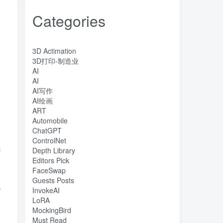
Categories
3D Actimation
3D打印-制造业
AI
AI
AI写作
AI绘画
ART
Automobile
ChatGPT
ControlNet
提
Depth Library
Editors Pick
FaceSwap
Guests Posts
一
InvokeAI
LoRA
MockingBird
Must Read