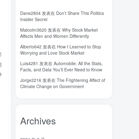
城市
固态电解质
固定翼
(2)
(18)
(1)
Dane2804
发表在
Don’t Share This Politics
命运
吸引力法则
君临
(2)
(1)
(1)
Insider Secret
名人简介
吉祥如意
发明家
(1)
(1)
(1)
Malcolm3620
发表在
Why Stock Market
原位
南海
北京大学
(35)
(2)
(1)
Affects Men and Women Differently
创造者
创新
凡尔纳
冒险家
(1)
(1)
(1)
(1)
Alberto642
发表在
How I Learned to Stop
关键帧
全屏滚动
(6)
(1)
Worrying and Love Stock Market
部
先进材料表征方法
供应商
(5)
(7)
Luis4281
发表在
Automobile: All the Stats,
期
亿万富翁
人生
乐愚分享
(2)
(2)
(0)
Facts, and Data You’ll Ever Need to Know
种
下载
VAT
stable diffusion，
(1)
(3)
(6)
Jorge2216
发表在
The Frightening Affect of
stable diffusion
notionai
notion
(6)
(1)
(0)
Climate Change on Government
GPT-4
AI绘画
ai
3D打印
(1)
(6)
(0)
(0)
，
Archives