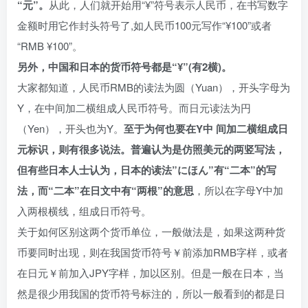
“元”。
从此，人们就开始用“¥”符号表示人民币，在书写数字
金额时用它作封头符号了,如人民币100元写作“¥100”或者
“RMB ¥100”。
另外，中国和日本的货币符号都是“¥”(有2横)。
大家都知道，人民币RMB的读法为圆（Yuan），开头字母为
Y，在中间加二横组成人民币符号。而日元读法为円
（Yen），开头也为Y。
至于为何也要在Y中 间加二横组成日
元标识，则有很多说法。普遍认为是仿照美元的两竖写法，
但有些日本人士认为，日本的读法”にほん”有“二本”的写
法，而“二本”在日文中有“两根”的意思
，所以在字母Y中加
入两根横线，组成日币符号。
关于如何区别这两个货币单位，一般做法是，如果这两种货
币要同时出现，则在我国货币符号￥前添加RMB字样，或者
在日元￥前加入JPY字样，加以区别。但是一般在日本，当
然是很少用我国的货币符号标注的，所以一般看到的都是日