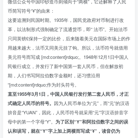
微信公众号中国印钞造币则倾向于“两横”，它还解释了人民
币简写符号“¥”的由来：
这要追溯到民国时期。1935年，国民党政府对币制进行改
革，以法制形式强制确定了流通货币，即“ 法币”。开始法币
只同英镑£保持一定的比价，后来随着美元在国际市场上的作
用越来越大，法币又同美元挂了钩。所以，法币符号就借用
美元符号而写成 [md:content]rdquo;。1948年12月1日中国人
民银行成立，并发行了新中国第一套人民币，但在解放初
期，人们书写阿拉伯数字金额时，还习惯沿用
“[md:content]rdquo;作为封头符号。
直至1955年3月1日，中国人民银行发行第二套人民币，才正
式确定人民币的符号。
因为人民币单位为“元”，而“元”的汉语
拚音是“YUAN”，因此，人民币符号就采用“元”字汉语拚音字
母中的第一个字母“Y”。
为了区别“Y”和阿拉伯数字之间的误
认和误写，就在“Y”字上加上两横而写成“¥”，读音仍为