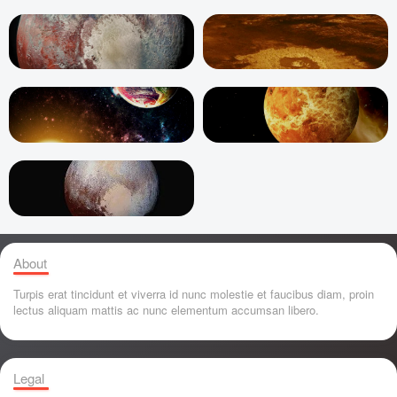
About
Turpis erat tincidunt et viverra id nunc molestie et faucibus diam, proin
lectus aliquam mattis ac nunc elementum accumsan libero.
Legal