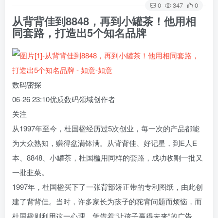
0
347
0
从背背佳到8848，再到小罐茶！他用相
同套路，打造出5个知名品牌
数码密探
06-26 23:10
优质数码领域创作者
关注
从1997年至今，杜国楹经历过5次创业，每一次的产品都能
为大众熟知，赚得盆满钵满。从背背佳、好记星，到E人E
本、8848、小罐茶，杜国楹用同样的套路，成功收割一批又
一批韭菜。
1997年，杜国楹买下了一张背部矫正带的专利图纸，由此创
建了背背佳。
当时，许多家长为孩子的驼背问题而烦恼，而
杜国楹则利用这一心理，凭借着“让孩子赢得未来”的广告