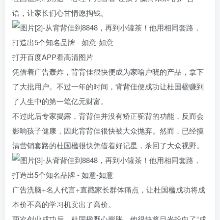
语，让家长们心甘情愿掏钱。
打开百度APP看高清图片
凭借着广告轰炸，背背佳很快便成为家喻户晓的产品，拿下
了大批用户。不过一年的时间，背背佳便成功让杜国楹赚到
了人生中的第一笔亿元财富。
不过此后专家揭露，背背佳并没有矫正驼背的功能，反而会
影响孩子健康，因此背背佳很快被大众抛弃。然而，已经摸
清营销套路的杜国楹很快凭借着好记星，杀回了大众视野。
广告洗脑+名人代言+直戳家长群体痛点，让杜国楹成功将成
本价不高的学习机卖出了高价。
两次创业成功后，杜国楹野心膨胀，他很快将目光投向了“成