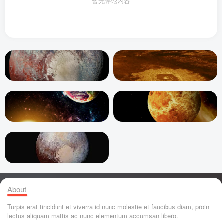
暂无评论内容
About
Turpis erat tincidunt et viverra id nunc molestie et faucibus diam, proin
lectus aliquam mattis ac nunc elementum accumsan libero.