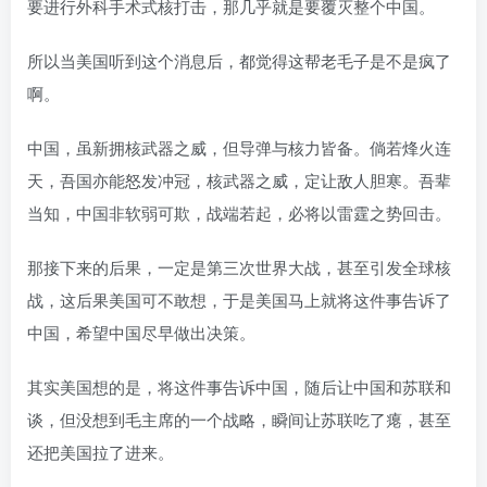
要进行外科手术式核打击，那几乎就是要覆灭整个中国。
所以当美国听到这个消息后，都觉得这帮老毛子是不是疯了
啊。
中国，虽新拥核武器之威，但导弹与核力皆备。倘若烽火连
天，吾国亦能怒发冲冠，核武器之威，定让敌人胆寒。吾辈
当知，中国非软弱可欺，战端若起，必将以雷霆之势回击。
那接下来的后果，一定是第三次世界大战，甚至引发全球核
战，这后果美国可不敢想，于是美国马上就将这件事告诉了
中国，希望中国尽早做出决策。
其实美国想的是，将这件事告诉中国，随后让中国和苏联和
谈，但没想到毛主席的一个战略，瞬间让苏联吃了瘪，甚至
还把美国拉了进来。