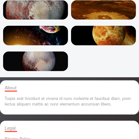
About
Turpis erat tincidunt et viverra id nunc molestie et faucibus diam, proin
lectus aliquam mattis ac nunc elementum accumsan libero.
Legal
Privacy Policy