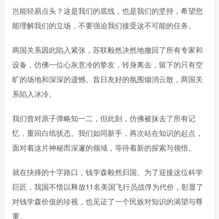
岂能轻易点头？这是我们的底线，也是我们的坚持，希望您
能理解我们的立场，不要强迫我们接受这不可能的任务。
两国关系因此陷入紧张，苏联毅然决然地撤回了所有专家和
设备，仿佛一位心灰意冷的挚友，转身离去，留下的只有空
旷的场地和深深的遗憾。昔日友好的氛围烟消云散，两国关
系陷入冰冷。
我们曾对原子弹略知一二，但此刻，仿佛被抹去了所有记
忆，重回白纸状态。我们如同新手，再次站在知识的起点，
面对着这片神秘而深邃的领域，等待着新的探索与领悟。
就在抉择的十字路口，钱学森毅然归国。为了迎接这位科学
巨匠，我国不惜以释放11名美国飞行员战俘为代价，彰显了
对钱学森价值的珍视，也见证了一个民族对知识的渴望与尊
重。