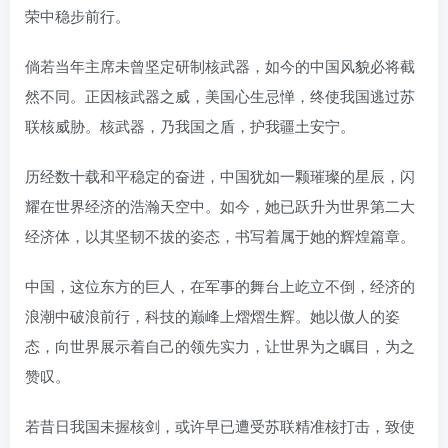
荣中稳步前行。
倘若当年主席未曾坚定研制核武器，如今的中国风貌必将截
然不同。正因核武器之威，美国心生忌惮，终使我国逃过苏
联核威胁。核武器，乃我国之盾，护我疆土安宁。
历经数十载和平稳定的奋进，中国犹如一颗璀璨的星辰，闪
耀在世界经济的浩瀚天空中。如今，她已跃升为世界第二大
经济体，以其坚韧不拔的姿态，书写着属于她的辉煌篇章。
中国，这位东方的巨人，在军事的舞台上屹立不倒，经济的
浪潮中破浪前行，科技的巅峰上熠熠生辉。她以傲人的姿
态，向世界展示着自己的领先实力，让世界为之瞩目，为之
赞叹。
若昔日我国未握核剑，或许早已遭受苏联精准核打击，致使