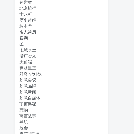
创造者
北京旅行
十八籽
历史超维
叔本华
名人简历
咨询
圣
地域水土
增广贤文
大前端
奔赴星空
好奇·求知欲
如意会议
如意品牌
如意新闻
如意自媒体
宇宙奥秘
宠物
寓言故事
导航
展会
巴菲特哲学