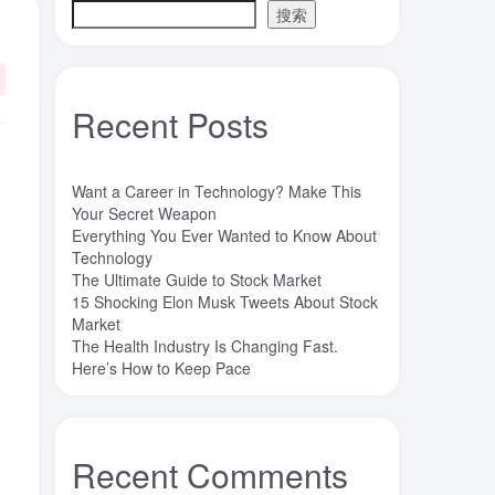
搜索
魔法
高熵合金
雷军
陶瓷
(1)
(3)
(3)
(30)
长期主义
锐义科技（北京）有限公司
(3)
(7)
销售
量子金属态
追梦少年
(0)
(0)
(1)
Recent Posts
达芬奇
超分辨显微成像
(1)
(2)
超分辨显微
质谱仪
谦虚
(1)
(1)
(1)
苏醒
花香
自信
胡良兵
(1)
(1)
(1)
(53)
Want a Career in Technology? Make This
网盘
经济类
纪录片
Your Secret Weapon
(0)
(0)
(1)
Everything You Ever Wanted to Know About
秘密，吸引力法则，纪录片，下载
(0)
Technology
秘密
碳离子治疗系统
研究方向
(1)
(1)
(1)
The Ultimate Guide to Stock Market
15 Shocking Elon Musk Tweets About Stock
石墨烯储能
石墨烯
真空阀门
(1)
(20)
(1)
Market
真空系统
目标
焦耳加热
(1)
(1)
(4)
The Health Industry Is Changing Fast.
潍坊
流动性
Here’s How to Keep Pace
(1)
(1)
汽车电子开发和测试
梦想家
(1)
(1)
杜瓦
曲速引擎
星空物语
(2)
(1)
(1)
星河皓月
拉曼
尚德机构
(1)
(1)
(0)
Recent Comments
宝塔
学术会议
大国崛起
(2)
(0)
(1)