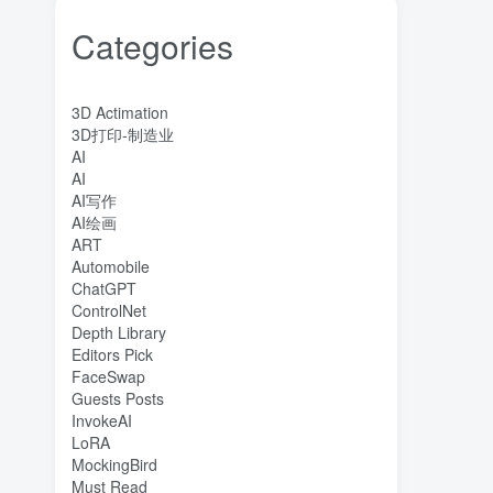
Categories
3D Actimation
3D打印-制造业
AI
AI
AI写作
AI绘画
ART
Automobile
ChatGPT
ControlNet
Depth Library
Editors Pick
FaceSwap
Guests Posts
InvokeAI
LoRA
MockingBird
Must Read