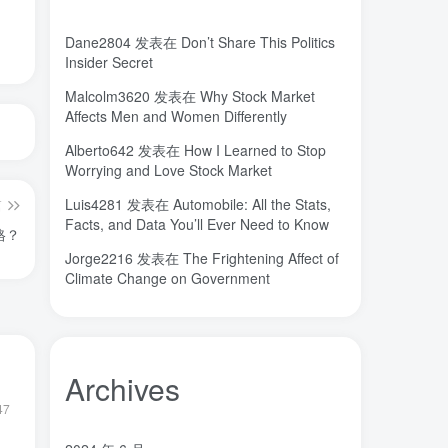
城市
固态电解质
固定翼
(2)
(18)
(1)
Dane2804
发表在
Don’t Share This Politics
命运
吸引力法则
君临
(2)
(1)
(1)
Insider Secret
名人简介
吉祥如意
发明家
(1)
(1)
(1)
Malcolm3620
发表在
Why Stock Market
原位
南海
北京大学
(35)
(2)
(1)
Affects Men and Women Differently
创造者
创新
凡尔纳
冒险家
(1)
(1)
(1)
(1)
Alberto642
发表在
How I Learned to Stop
关键帧
全屏滚动
(6)
(1)
Worrying and Love Stock Market
先进材料表征方法
供应商
(5)
(7)
Luis4281
发表在
Automobile: All the Stats,
篇
亿万富翁
人生
乐愚分享
(2)
(2)
(0)
Facts, and Data You’ll Ever Need to Know
格？
下载
VAT
stable diffusion，
(1)
(3)
(6)
Jorge2216
发表在
The Frightening Affect of
stable diffusion
notionai
notion
(6)
(1)
(0)
Climate Change on Government
GPT-4
AI绘画
ai
3D打印
(1)
(6)
(0)
(0)
Archives
47