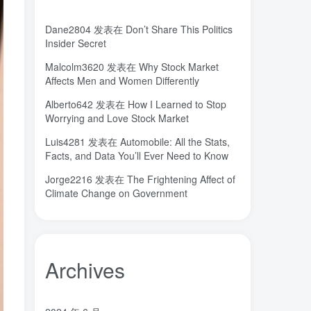
城市
固态电解质
固定翼
(2)
(18)
(1)
Dane2804
发表在
Don’t Share This Politics
命运
吸引力法则
君临
(2)
(1)
(1)
Insider Secret
名人简介
吉祥如意
发明家
(1)
(1)
(1)
Malcolm3620
发表在
Why Stock Market
原位
南海
北京大学
(35)
(2)
(1)
Affects Men and Women Differently
创造者
创新
凡尔纳
冒险家
(1)
(1)
(1)
(1)
Alberto642
发表在
How I Learned to Stop
关键帧
全屏滚动
(6)
(1)
Worrying and Love Stock Market
先进材料表征方法
供应商
(5)
(7)
Luis4281
发表在
Automobile: All the Stats,
亿万富翁
人生
乐愚分享
(2)
(2)
(0)
Facts, and Data You’ll Ever Need to Know
下载
VAT
stable diffusion，
(1)
(3)
(6)
Jorge2216
发表在
The Frightening Affect of
stable diffusion
notionai
notion
(6)
(1)
(0)
Climate Change on Government
GPT-4
AI绘画
ai
3D打印
(1)
(6)
(0)
(0)
Archives