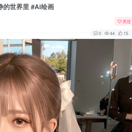
的世界里 #Ai绘画
关注
0
44
15