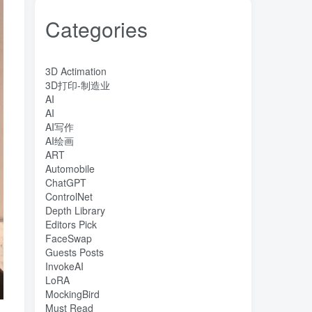
Categories
3D Actimation
3D打印-制造业
AI
AI
AI写作
AI绘画
ART
Automobile
ChatGPT
ControlNet
Depth Library
Editors Pick
FaceSwap
Guests Posts
InvokeAI
LoRA
MockingBird
Must Read