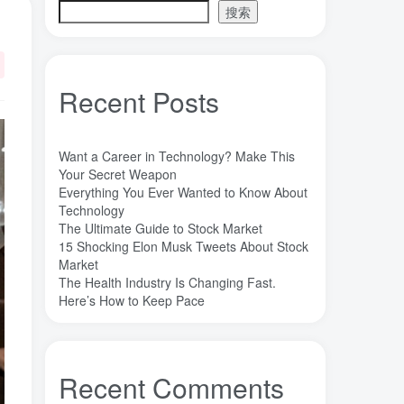
搜索
魔法
高熵合金
雷军
陶瓷
(1)
(3)
(3)
(30)
长期主义
锐义科技（北京）有限公司
(3)
(7)
销售
量子金属态
追梦少年
(0)
(0)
(1)
Recent Posts
达芬奇
超分辨显微成像
(1)
(2)
超分辨显微
质谱仪
谦虚
(1)
(1)
(1)
苏醒
花香
自信
胡良兵
(1)
(1)
(1)
(53)
Want a Career in Technology? Make This
网盘
经济类
纪录片
Your Secret Weapon
(0)
(0)
(1)
Everything You Ever Wanted to Know About
秘密，吸引力法则，纪录片，下载
(0)
Technology
秘密
碳离子治疗系统
研究方向
(1)
(1)
(1)
The Ultimate Guide to Stock Market
15 Shocking Elon Musk Tweets About Stock
石墨烯储能
石墨烯
真空阀门
(1)
(20)
(1)
Market
真空系统
目标
焦耳加热
(1)
(1)
(4)
The Health Industry Is Changing Fast.
潍坊
流动性
Here’s How to Keep Pace
(1)
(1)
汽车电子开发和测试
梦想家
(1)
(1)
杜瓦
曲速引擎
星空物语
(2)
(1)
(1)
星河皓月
拉曼
尚德机构
(1)
(1)
(0)
Recent Comments
宝塔
学术会议
大国崛起
(2)
(0)
(1)