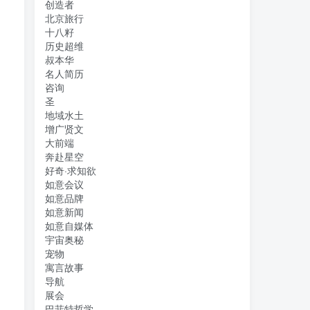
创造者
北京旅行
十八籽
历史超维
叔本华
名人简历
咨询
圣
地域水土
增广贤文
大前端
奔赴星空
好奇·求知欲
如意会议
如意品牌
如意新闻
如意自媒体
宇宙奥秘
宠物
寓言故事
导航
展会
巴菲特哲学