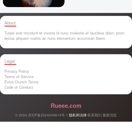
About
Turpis erat tincidunt et viverra id nunc molestie et faucibus diam, proin
lectus aliquam mattis ac nunc elementum accumsan libero.
Legal
Privacy Policy
Terms of Service
Extra Crunch Terms
Code of Conduct
Rueee.com
© 2024
京ICP备2024045619号-1
隐私和法律
联系我们
最新消息