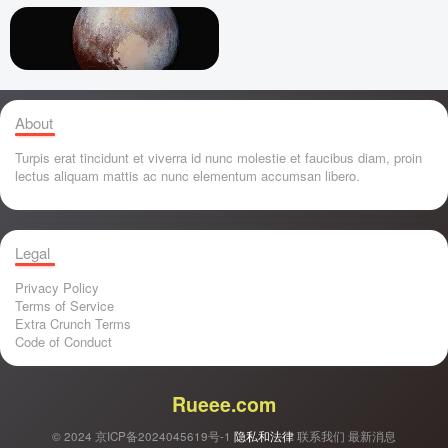
About
Turpis erat tincidunt et viverra id nunc molestie et faucibus diam, proin
lectus aliquam mattis ac nunc elementum accumsan libero.
Legal
Privacy Policy
Terms of Service
Extra Crunch Terms
Code of Conduct
Rueee.com
© 2024
京ICP备2024045619号-1
隐私和法律
联系我们
最新消息