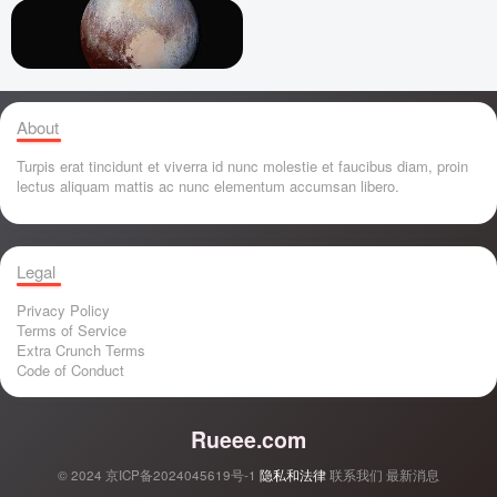
About
Turpis erat tincidunt et viverra id nunc molestie et faucibus diam, proin
lectus aliquam mattis ac nunc elementum accumsan libero.
Legal
Privacy Policy
Terms of Service
Extra Crunch Terms
Code of Conduct
Rueee.com
© 2024
京ICP备2024045619号-1
隐私和法律
联系我们
最新消息