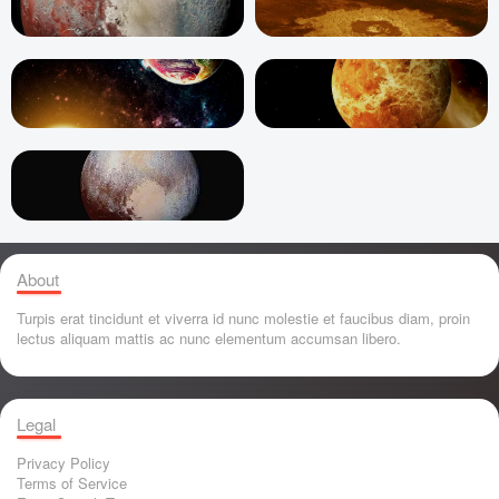
About
Turpis erat tincidunt et viverra id nunc molestie et faucibus diam, proin
lectus aliquam mattis ac nunc elementum accumsan libero.
Legal
Privacy Policy
Terms of Service