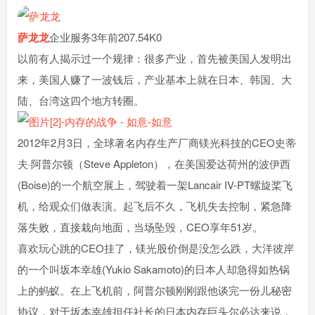
萨龙龙
企业服务
3年前
20
7.54K
0
以前有人揭示过一个规律：很多产业，首先被美国人发明出
来，美国人赚了一波钱后，产业基本上就在日本、韩国、大
陆、台湾这四个地方转圈。
2012年2月3日，全球著名内存生产厂商镁光科技的CEO史蒂
夫·阿普尔顿（Steve Appleton），在美国爱达荷州的波伊西
(Boise)的一个航空展上，驾驶着一架Lancair IV-PT螺旋桨飞
机，给观众们做表演。起飞后不久，飞机失去控制，紧急降
落失败，直接栽向地面，当场坠毁，CEO享年51岁。
喜欢玩心跳的CEO挂了，镁光股价倒是没怎么跌，大洋彼岸
的一个叫坂本幸雄(Yukio Sakamoto)的日本人却急得如热锅
上的蚂蚁。在上飞机前，阿普尔顿刚刚跟他谈完一份儿秘密
协议，对于坂本幸雄担任社长的日本内存巨头尔必达来说，