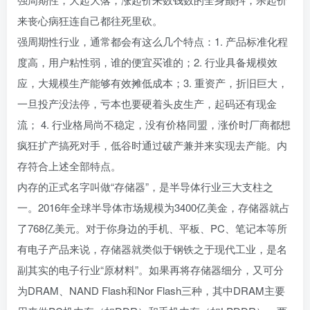
来丧心病狂连自己都往死里砍。
强周期性行业，通常都会有这么几个特点：1. 产品标准化程
度高，用户粘性弱，谁的便宜买谁的；2. 行业具备规模效
应，大规模生产能够有效摊低成本；3. 重资产，折旧巨大，
一旦投产没法停，亏本也要硬着头皮生产，起码还有现金
流； 4. 行业格局尚不稳定，没有价格同盟，涨价时厂商都想
疯狂扩产搞死对手，低谷时通过破产兼并来实现去产能。内
存符合上述全部特点。
内存的正式名字叫做“存储器”，是半导体行业三大支柱之
一。2016年全球半导体市场规模为3400亿美金，存储器就占
了768亿美元。对于你身边的手机、平板、PC、笔记本等所
有电子产品来说，存储器就类似于钢铁之于现代工业，是名
副其实的电子行业“原材料”。如果再将存储器细分，又可分
为DRAM、NAND Flash和Nor Flash三种，其中DRAM主要