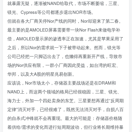
就暴露无疑，逐渐被NAND给取代，市场不断萎缩，三星、
镁光、Cypress等公司都逐步退出NOR市场。
但就在各大厂商关停Nor产线的同时，Nor却迎来了第二春。
最主要的是AMOLED屏幕需要带一块Nor Flash来做电学补
偿，AMOLED显示屏的渗透率正在加速，尤其是苹果采用了
之后，所以Nor的需求就一下子被带动起来。然而，镁光等
公司已经把一只脚迈出去了，也懒得再重新开产线，导致市
场的Nor供应有限，一群小厂商因此受益，如台湾的旺宏、
华邦，以及大A股的明星兆易创新。
应该说，Nor市场太小，存储器主要战场还是在DRAM和
NAND上，而这两个领域的格局已经很稳固，三星、镁光、
海力士，外加一个四处卖身的东芝。三星要想再通过“反周期
定律”消灭对手，已经很难了，既然无法消灭对手，自损八百
的自杀式冲锋就不会再重现。最大的可能是：存储器价格随
着供给/需求的变化而进行短周期波动，但行业将长期维持暴