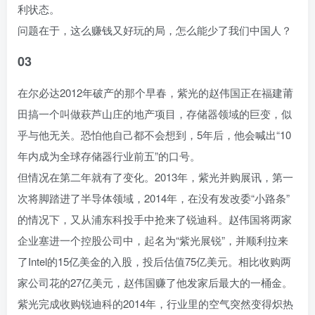
利状态。
问题在于，这么赚钱又好玩的局，怎么能少了我们中国人？
03
在尔必达2012年破产的那个早春，紫光的赵伟国正在福建莆
田搞一个叫做萩芦山庄的地产项目，存储器领域的巨变，似
乎与他无关。恐怕他自己都不会想到，5年后，他会喊出“10
年内成为全球存储器行业前五”的口号。
但情况在第二年就有了变化。2013年，紫光并购展讯，第一
次将脚踏进了半导体领域，2014年，在没有发改委“小路条”
的情况下，又从浦东科投手中抢来了锐迪科。赵伟国将两家
企业塞进一个控股公司中，起名为“紫光展锐”，并顺利拉来
了Intel的15亿美金的入股，投后估值75亿美元。相比收购两
家公司花的27亿美元，赵伟国赚了他发家后最大的一桶金。
紫光完成收购锐迪科的2014年，行业里的空气突然变得炽热