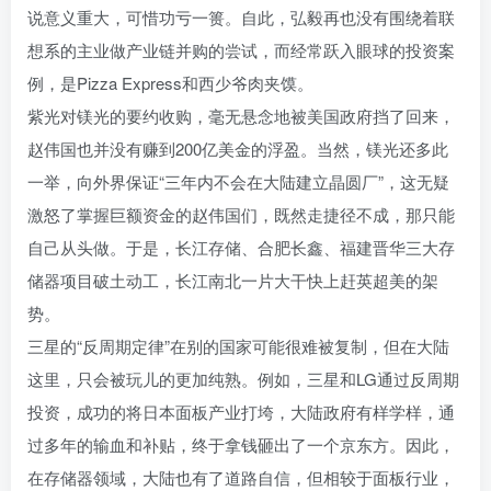
说意义重大，可惜功亏一篑。自此，弘毅再也没有围绕着联
想系的主业做产业链并购的尝试，而经常跃入眼球的投资案
例，是Pizza Express和西少爷肉夹馍。
紫光对镁光的要约收购，毫无悬念地被美国政府挡了回来，
赵伟国也并没有赚到200亿美金的浮盈。当然，镁光还多此
一举，向外界保证“三年内不会在大陆建立晶圆厂”，这无疑
激怒了掌握巨额资金的赵伟国们，既然走捷径不成，那只能
自己从头做。于是，长江存储、合肥长鑫、福建晋华三大存
储器项目破土动工，长江南北一片大干快上赶英超美的架
势。
三星的“反周期定律”在别的国家可能很难被复制，但在大陆
这里，只会被玩儿的更加纯熟。例如，三星和LG通过反周期
投资，成功的将日本面板产业打垮，大陆政府有样学样，通
过多年的输血和补贴，终于拿钱砸出了一个京东方。因此，
在存储器领域，大陆也有了道路自信，但相较于面板行业，