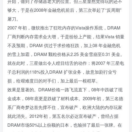
开始，做到了存储器老大的位置。但三星显然觉得玩的还不
够大，于是在2008年金融危机前后，第三次举起了“反周期”
屠刀。
2007 年初，微软推出了狂吃内存的Vista操作系统，DRAM
厂商判断内存需求会大增，于是纷纷上产能，结果Vista 销量
不及预期，DRAM 供过于求价格狂跌，加上08 年金融危机
的雪上加霜，DRAM 颗粒价格从2.25 美金雪崩至0.31 美金。
就在此时，三星做出令人瞠目结舌的动作：将2007 年三星电
子总利润的118%投入DRAM 扩张业务，故意加剧行业亏
损，给艰难度日的对手们，加上最后一根稻草。
效果是显著的。DRAM价格一路飞流直下，08年中跌破了现
金成本，08年底更是跌破了材料成本。2009年初，第三名德
系厂商奇梦达首先撑不住，宣布破产，欧洲大陆的内存玩家
就此消失。2012年初，第五名尔必达宣布破产，曾经占据
DRAM市场50%以上份额的日本，也输掉了最后一张牌。在