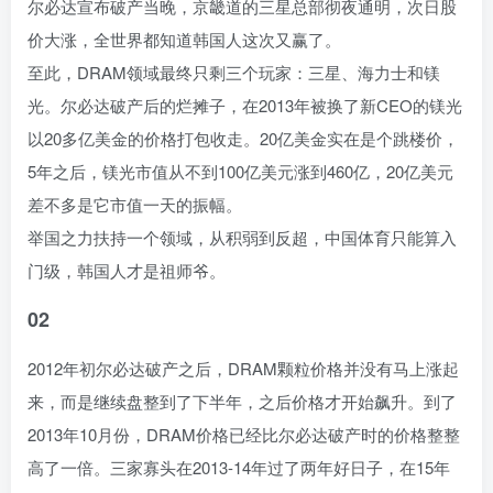
尔必达宣布破产当晚，京畿道的三星总部彻夜通明，次日股
价大涨，全世界都知道韩国人这次又赢了。
至此，DRAM领域最终只剩三个玩家：三星、海力士和镁
光。尔必达破产后的烂摊子，在2013年被换了新CEO的镁光
以20多亿美金的价格打包收走。20亿美金实在是个跳楼价，
5年之后，镁光市值从不到100亿美元涨到460亿，20亿美元
差不多是它市值一天的振幅。
举国之力扶持一个领域，从积弱到反超，中国体育只能算入
门级，韩国人才是祖师爷。
02
2012年初尔必达破产之后，DRAM颗粒价格并没有马上涨起
来，而是继续盘整到了下半年，之后价格才开始飙升。到了
2013年10月份，DRAM价格已经比尔必达破产时的价格整整
高了一倍。三家寡头在2013-14年过了两年好日子，在15年