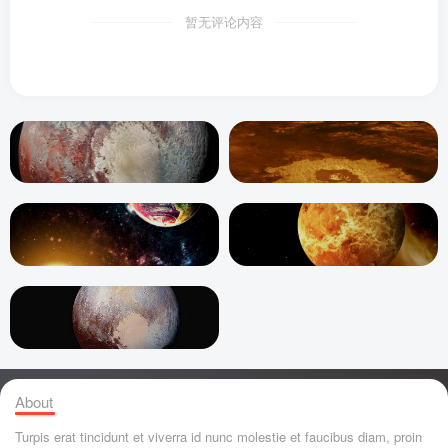
暂无评论内容
About
Turpis erat tincidunt et viverra id nunc molestie et faucibus diam, proin