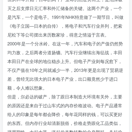
灭之后支撑日元汇率和外汇储备的关键。这两个产业，一个
是汽车，一个是电子。1991年NHK特意做了一期节目，叫做
《电子立国—日本的自传》，将电子和汽车行业并列，把索
尼松下等公司摆出来历数家珍，得意之情溢于言表。
2000年是一个分水岭。在这一年，汽车和电子的产值仍然势
均力敌，之后两者分道扬镳。汽车行业继续出海征战，丰田
本田日产在全球的地位稳步上升。但电子产业则每况愈下，
不仅产值在10年之间就减少一半，2013年更是出现了贸易逆
差，曾经无比强大的日本电子产业，出口额竟然少于进口
额，令人难以想象。
但是，尔必达的破产，除了跟日本制造大环境有关外，主要
的原因还是来自于过山车式的内存价格波动。电子产品通常
给人的印象是每年都会降价，每年花同样的钱，可以买更好
的东西。但内存行业却清新脱俗，价格走势跟化工品类似，
强周期性，大起大落，涨起价来数钱数的全身颤抖，杀起价