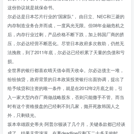
这份协议就是就保命书。
尔必达是日本芯片行业的“国家队”， 由日立、NEC和三菱的
内存制造业务合并而成，一度风光无限。但08年金融危机之
后，内存行业过剩，产品价格不断下跌，加上韩国厂商的挤
压，尔必达经营不断恶化。尽管日本政府多次救助，仍然无
法挽救，到了2011年底，尔必达已经积累了天量的负债和亏
损。
全世界的银行都喜欢晴天借伞雨天收伞。尔必达债主一堆，
纷纷抽贷，政府背景的日本政策投资银行出面协调，提出了
给予续贷和注资的唯一条件，就是在2012年2月底之前，引
入一家大型内存厂商做战略股东，否则只能撒手不管。而当
时有这个资格接盘的已经剩不到几家，抛开死敌韩国人之
外，只剩镁光。
坂本幸雄跟史蒂夫·阿普尔顿谈了几个月，关键条款都已经谈
成了，结果天雷滚滚，在离deadline仅剩下二十多天的时