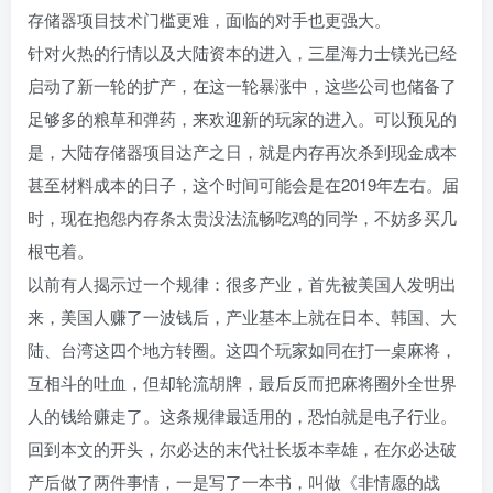
存储器项目技术门槛更难，面临的对手也更强大。
针对火热的行情以及大陆资本的进入，三星海力士镁光已经
启动了新一轮的扩产，在这一轮暴涨中，这些公司也储备了
足够多的粮草和弹药，来欢迎新的玩家的进入。可以预见的
是，大陆存储器项目达产之日，就是内存再次杀到现金成本
甚至材料成本的日子，这个时间可能会是在2019年左右。届
时，现在抱怨内存条太贵没法流畅吃鸡的同学，不妨多买几
根屯着。
以前有人揭示过一个规律：很多产业，首先被美国人发明出
来，美国人赚了一波钱后，产业基本上就在日本、韩国、大
陆、台湾这四个地方转圈。这四个玩家如同在打一桌麻将，
互相斗的吐血，但却轮流胡牌，最后反而把麻将圈外全世界
人的钱给赚走了。这条规律最适用的，恐怕就是电子行业。
回到本文的开头，尔必达的末代社长坂本幸雄，在尔必达破
产后做了两件事情，一是写了一本书，叫做《非情愿的战