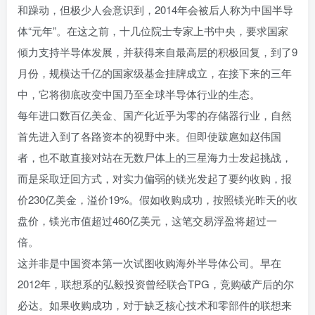
和躁动，但极少人会意识到，2014年会被后人称为中国半导
体“元年”。在这之前，十几位院士专家上书中央，要求国家
倾力支持半导体发展，并获得来自最高层的积极回复，到了9
月份，规模达千亿的国家级基金挂牌成立，在接下来的三年
中，它将彻底改变中国乃至全球半导体行业的生态。
每年进口数百亿美金、国产化近乎为零的存储器行业，自然
首先进入到了各路资本的视野中来。但即使跋扈如赵伟国
者，也不敢直接对站在无数尸体上的三星海力士发起挑战，
而是采取迂回方式，对实力偏弱的镁光发起了要约收购，报
价230亿美金，溢价19%。假如收购成功，按照镁光昨天的收
盘价，镁光市值超过460亿美元，这笔交易浮盈将超过一
倍。
这并非是中国资本第一次试图收购海外半导体公司。早在
2012年，联想系的弘毅投资曾经联合TPG，竞购破产后的尔
必达。如果收购成功，对于缺乏核心技术和零部件的联想来