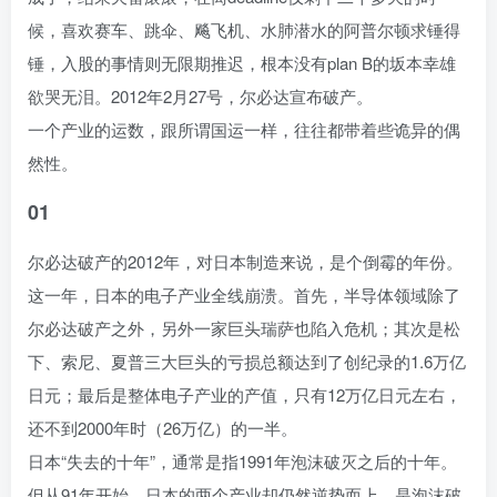
候，喜欢赛车、跳伞、飚飞机、水肺潜水的阿普尔顿求锤得
锤，入股的事情则无限期推迟，根本没有plan B的坂本幸雄
欲哭无泪。2012年2月27号，尔必达宣布破产。
一个产业的运数，跟所谓国运一样，往往都带着些诡异的偶
然性。
01
尔必达破产的2012年，对日本制造来说，是个倒霉的年份。
这一年，日本的电子产业全线崩溃。首先，半导体领域除了
尔必达破产之外，另外一家巨头瑞萨也陷入危机；其次是松
下、索尼、夏普三大巨头的亏损总额达到了创纪录的1.6万亿
日元；最后是整体电子产业的产值，只有12万亿日元左右，
还不到2000年时（26万亿）的一半。
日本“失去的十年”，通常是指1991年泡沫破灭之后的十年。
但从91年开始，日本的两个产业却仍然逆势而上，是泡沫破