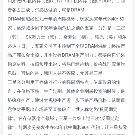
用来做PC机内存（如DDR）和手机内存（如LPDDR），两
者各占三成，尔必达做的，就是DRAM。
DRAM领域经过几十年的周期循环，玩家从80年代的40~50
家，逐渐减少到了08年金融危机之前的五家，分别是：三星
（韩）、SK海力士（韩）、奇梦达（德）、镁光（美）和尔
必达（日），五家公司基本控制了全球DRAM供给，终端产
品厂商如金士顿，几乎没有DRAM生产能力，都要向它们采
购原材料。按照常理来说，格局已经趋稳，价格战理应偃旗
息鼓，可惜的是，韩国人并不答应，尤其是三星。
三星充分利用了存储器行业的强周期特点，依靠政府的输
血，在价格下跌、生产过剩、其他企业削减投资的时候，逆
势疯狂扩产，通过大规模生产进一步下杀产品价格，从而逼
竞争对手退出市场甚至直接破产，世人称之为“反周期定
律”。在存储器这个领域，三星一共祭出过三次“反周期定
律”，前两次分别发生在80年代中期和90年代初，让三星从零