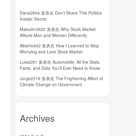
城市
固态电解质
固定翼
(2)
(18)
(1)
Dane2804
发表在
Don’t Share This Politics
命运
吸引力法则
君临
(2)
(1)
(1)
Insider Secret
名人简介
吉祥如意
发明家
(1)
(1)
(1)
Malcolm3620
发表在
Why Stock Market
原位
南海
北京大学
(35)
(2)
(1)
Affects Men and Women Differently
创造者
创新
凡尔纳
冒险家
(1)
(1)
(1)
(1)
Alberto642
发表在
How I Learned to Stop
关键帧
全屏滚动
(6)
(1)
Worrying and Love Stock Market
先进材料表征方法
供应商
(5)
(7)
Luis4281
发表在
Automobile: All the Stats,
亿万富翁
人生
乐愚分享
(2)
(2)
(0)
Facts, and Data You’ll Ever Need to Know
下载
VAT
stable diffusion，
(1)
(3)
(6)
Jorge2216
发表在
The Frightening Affect of
stable diffusion
notionai
notion
(6)
(1)
(0)
Climate Change on Government
GPT-4
AI绘画
ai
3D打印
(1)
(6)
(0)
(0)
Archives