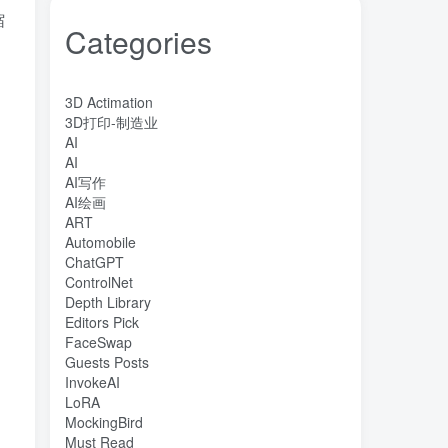
缩
Categories
3D Actimation
3D打印-制造业
AI
AI
AI写作
AI绘画
ART
Automobile
ChatGPT
ControlNet
Depth Library
Editors Pick
FaceSwap
Guests Posts
InvokeAI
LoRA
MockingBird
Must Read