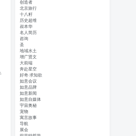
创造者
北京旅行
十八籽
历史超维
叔本华
名人简历
咨询
圣
地域水土
增广贤文
大前端
奔赴星空
干
好奇·求知欲
如意会议
如意品牌
如意新闻
如意自媒体
宇宙奥秘
宠物
寓言故事
导航
展会
巴菲特哲学