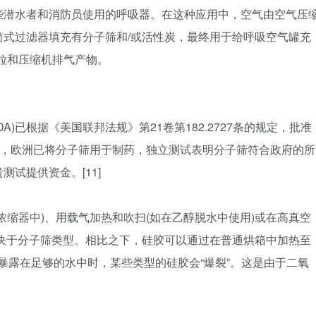
些潜水者和消防员使用的呼吸器。在这种应用中，空气由空气压
式过滤器填充有分子筛和/或活性炭，最终用于给呼吸空气罐充
微粒和压缩机排气产物。
DA)已根据《美国联邦法规》第21卷第182.2727条的规定，批准
之前，欧洲已将分子筛用于制药，独立测试表明分子筛符合政府的所
试提供资金。[11]
浓缩器中)、用载气加热和吹扫(如在乙醇脱水中使用)或在高真空
，取决于分子筛类型。相比之下，硅胶可以通过在普通烘箱中加热至
而，当暴露在足够的水中时，某些类型的硅胶会“爆裂”。这是由于二氧