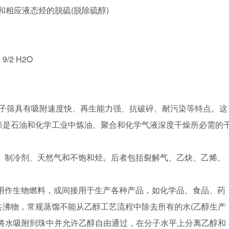
5 航空燃料和相应液态烃的脱硫(脱除硫醇)
 9/2 H2O
分子筛具有吸附速度快、再生能力强、抗破碎、耐污染等特点。这
筛是石油和化学工业中炼油、聚合和化学气液深度干燥所必需的
、制冷剂、天然气和不饱和烃。后者包括裂解气、乙炔、乙烯、
用作生物燃料，或间接用于生产各种产品，如化学品、食品、药
共沸物，常规蒸馏不能从乙醇工艺流程中除去所有的水(乙醇生产
过将水吸附到珠中并允许乙醇自由通过，在分子水平上分离乙醇和