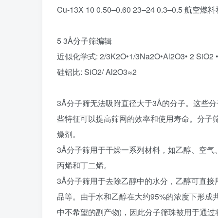
Cu-13X 10 0.50–0.60 23–24 0.3–0.
5 3Å分子筛编辑
近似化学式: 2/3K2O•1/3Na2O•Al2O3• 2 SiO2 •
硅铝比: SiO2/ Al2O3≈2
3Å分子筛无法吸附直径大于3Å的分子。这些
些特征可以提高筛网的效率和使用寿命。分子
燥剂。
3Å分子筛用于干燥一系列材料，如乙醇、空气
丙烯和丁二烯。
3Å分子筛用于去除乙醇中的水分，乙醇可直接
品等。由于水和乙醇在大约95%的浓度下形成
中不希望的副产物)，因此分子筛珠被用于通