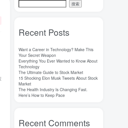
搜索
魔法
高熵合金
雷军
陶瓷
(1)
(3)
(3)
(30)
长期主义
锐义科技（北京）有限公司
(3)
(7)
销售
量子金属态
追梦少年
(0)
(0)
(1)
Recent Posts
达芬奇
超分辨显微成像
(1)
(2)
超分辨显微
质谱仪
谦虚
(1)
(1)
(1)
苏醒
花香
自信
胡良兵
(1)
(1)
(1)
(53)
Want a Career in Technology? Make This
网盘
经济类
纪录片
Your Secret Weapon
(0)
(0)
(1)
Everything You Ever Wanted to Know About
秘密，吸引力法则，纪录片，下载
(0)
Technology
秘密
碳离子治疗系统
研究方向
(1)
(1)
(1)
The Ultimate Guide to Stock Market
15 Shocking Elon Musk Tweets About Stock
床
石墨烯储能
石墨烯
真空阀门
(1)
(20)
(1)
Market
真空系统
目标
焦耳加热
(1)
(1)
(4)
The Health Industry Is Changing Fast.
潍坊
流动性
Here’s How to Keep Pace
(1)
(1)
汽车电子开发和测试
梦想家
(1)
(1)
杜瓦
曲速引擎
星空物语
(2)
(1)
(1)
星河皓月
拉曼
尚德机构
(1)
(1)
(0)
Recent Comments
宝塔
学术会议
大国崛起
(2)
(0)
(1)