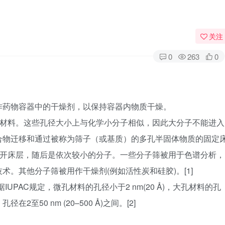
关注
0
263
0
作药物容器中的干燥剂，以保持容器内物质干燥。
的材料。这些孔径大小上与化学小分子相似，因此大分子不能进入
合物迁移和通过被称为筛子（或基质）的多孔半固体物质的固定
离开床层，随后是依次较小的分子。一些分子筛被用于色谱分析，
。其他分子筛被用作干燥剂(例如活性炭和硅胶)。[1]
IUPAC规定，微孔材料的孔径小于2 nm(20 Å)，大孔材料的孔
在2至50 nm (20–500 Å)之间。[2]