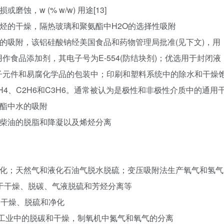
损或磨蚀，w (% w/w) 用途[13]
 石油裂解气和烯烃的干燥，隔热玻璃和聚氨酯中H2O的选择性吸附
6 在铝硅酸钠中水的吸附，该铝硅酸钠经美国食品和药物管理局批准(见下文)，用
食品添加剂，其电子号为E-554(防结块剂)；优选用于封闭液
子元件和易腐化学品的包装中；印刷和塑料系统中的除水和干燥
2H4、C2H6和C3H6。通常被认为是极性和非极性介质中的通用
氨酯中水的吸附
6 航空煤油和柴油的脱脂和降凝以及烯烃分离
5 空气的干燥和净化；天然气和液化石油气脱水脱硫；变压吸附法生产氧气和氢气
 高效吸附，用于干燥、脱碳、气液脱硫和芳烃分离等
油天然气的干燥、脱硫和净化
–0.5 空气分离工业中的脱碳和干燥，制氧机中氮气和氧气的分离