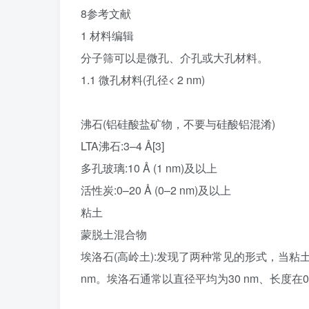
8参考文献
1 材料编辑
分子筛可以是微孔、介孔或大孔材料。
1.1 微孔材料(孔径< 2 nm)
沸石(铝硅酸盐矿物，不要与硅酸铝混淆)
LTA沸石:3–4 Å[3]
多孔玻璃:10 Å (1 nm)及以上
活性炭:0–20 Å (0–2 nm)及以上
粘土
蒙脱土混合物
埃洛石(高岭土):发现了两种常见的形式，当粘土
nm。埃洛石通常以直径平均为30 nm、长度在0