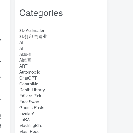
Categories
3D Actimation
3D打印-制造业
都
AI
AI
AI写作
到
AI绘画
ART
Automobile
领
ChatGPT
ControlNet
Depth Library
Editors Pick
切
FaceSwap
Guests Posts
InvokeAI
说
LoRA
搞
MockingBird
Must Read