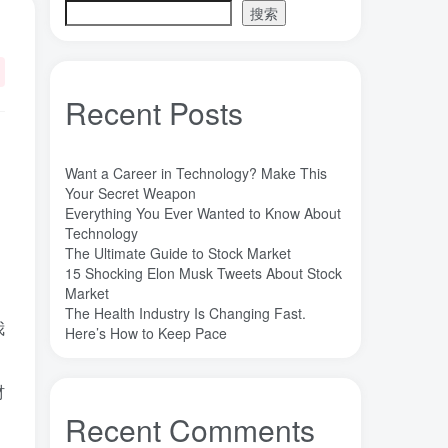
搜索
魔法
高熵合金
雷军
陶瓷
(1)
(3)
(3)
(30)
长期主义
锐义科技（北京）有限公司
(3)
(7)
销售
量子金属态
追梦少年
(0)
(0)
(1)
Recent Posts
达芬奇
超分辨显微成像
(1)
(2)
超分辨显微
质谱仪
谦虚
(1)
(1)
(1)
苏醒
花香
自信
胡良兵
(1)
(1)
(1)
(53)
Want a Career in Technology? Make This
网盘
经济类
纪录片
Your Secret Weapon
(0)
(0)
(1)
Everything You Ever Wanted to Know About
秘密，吸引力法则，纪录片，下载
(0)
Technology
秘密
碳离子治疗系统
研究方向
(1)
(1)
(1)
The Ultimate Guide to Stock Market
15 Shocking Elon Musk Tweets About Stock
石墨烯储能
石墨烯
真空阀门
(1)
(20)
(1)
Market
真空系统
目标
焦耳加热
(1)
(1)
(4)
The Health Industry Is Changing Fast.
我
潍坊
流动性
Here’s How to Keep Pace
(1)
(1)
汽车电子开发和测试
梦想家
(1)
(1)
杜瓦
曲速引擎
星空物语
(2)
(1)
(1)
材
星河皓月
拉曼
尚德机构
(1)
(1)
(0)
Recent Comments
宝塔
学术会议
大国崛起
(2)
(0)
(1)