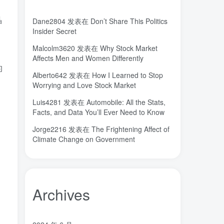
城市
固态电解质
固定翼
(2)
(18)
(1)
晶
Dane2804
发表在
Don’t Share This Politics
命运
吸引力法则
君临
(2)
(1)
(1)
Insider Secret
名人简介
吉祥如意
发明家
(1)
(1)
(1)
Malcolm3620
发表在
Why Stock Market
原位
南海
北京大学
(35)
(2)
(1)
Affects Men and Women Differently
的
创造者
创新
凡尔纳
冒险家
(1)
(1)
(1)
(1)
Alberto642
发表在
How I Learned to Stop
关键帧
全屏滚动
(6)
(1)
Worrying and Love Stock Market
先进材料表征方法
供应商
(5)
(7)
Luis4281
发表在
Automobile: All the Stats,
亿万富翁
人生
乐愚分享
(2)
(2)
(0)
Facts, and Data You’ll Ever Need to Know
下载
VAT
stable diffusion，
(1)
(3)
(6)
Jorge2216
发表在
The Frightening Affect of
stable diffusion
notionai
notion
(6)
(1)
(0)
Climate Change on Government
GPT-4
AI绘画
ai
3D打印
(1)
(6)
(0)
(0)
Archives