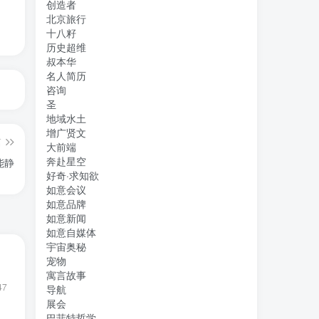
创造者
北京旅行
十八籽
历史超维
叔本华
名人简历
咨询
圣
地域水土
增广贤文
篇
大前端
奔赴星空
能静
好奇·求知欲
如意会议
如意品牌
如意新闻
如意自媒体
宇宙奥秘
宠物
寓言故事
47
导航
展会
巴菲特哲学