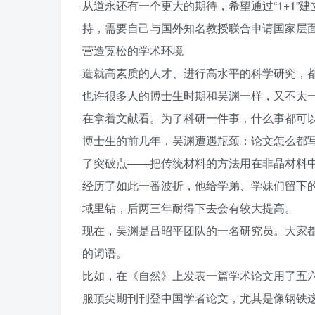
从道永还有一个更大的期待，希望通过“1+1”
持，需要自己与国外知名教授联合申请国家层面
营造宽松的学术环境
造就高素质的人才、进行高水平的科学研究，
也许很多人的博士生时期和吴渊一样，又不太一
在拿着文献看。为了科研一件事，什么事都可
博士生的前几年，吴渊遭遇瓶颈：论文怎么都
了突破点——把传统材料的方法用在非晶材料
经历了如此一番波折，他给学弟、学妹们留下
域里钻，后两三年耐得下去会有较大提高。
现在，吴渊是吕昭平团队的一名研究员。大家
的词语。
比如，在《自然》上发表一篇学术论文用了五
服顶尖期刊刊登中国学者论文，尤其是像钢铁