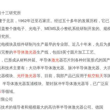
第十三研究所
建于北京，1962年迁至石家庄。经过五十多年的发展历程，它已
盖整个微电子、光电子、MEMS及小整机系统研制开发的、规
研究所。
光电模块及组件研制与生产最早的专业部。近几十年来，先后为
有完整的
半导体激光器
生产线，包括3英寸圆片加工工艺、
备，已形成从材料外延、半导体
激光
器芯片到各种封装形式的国
品和技术主要有：大功率半导体激光器、脉冲半导体激光器、大
光器模块、
光纤激光器
等。目前，我部产品已应用于
航空航天
等
器、半导体激光器泵浦模块、塑封脉冲半导体激光器等，已广泛应
示
等领域。
有限公司
光器技术的领导者和规模最大的高功率半导体激光器公司。德国