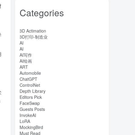
财
Categories
3D Actimation
导
3D打印-制造业
AI
AI
用
AI写作
AI绘画
ART
Automobile
ChatGPT
ControlNet
Depth Library
术
Editors Pick
产
FaceSwap
Guests Posts
InvokeAI
LoRA
MockingBird
Must Read