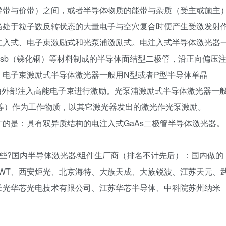
导带与价带）之间，或者半导体物质的能带与杂质（受主或施主
当处于粒子数反转状态的大量电子与空穴复合时便产生受激发射
注入式、电子束激励式和光泵浦激励式。电注入式半导体激光器
、Insb（锑化铟）等材料制成的半导体面结型二极管，沿正向偏压
。电子束激励式半导体激光器一般用N型或者P型半导体单晶
过由外部注入高能电子束进行激励。光泵浦激励式半导体激光器一
nSb等）作为工作物质，以其它激光器发出的激光作光泵激励。
的是：具有双异质结构的电注入式GaAs二极管半导体激光器。
些?国内半导体激光器/组件生厂商（排名不计先后）：国内做的
、BWT、西安炬光、北京海特、大族天成、大族锐波、江苏天元、
长光华芯光电技术有限公司、江苏华芯半导体、中科院苏州纳米