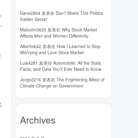
）
城市
固态电解质
固定翼
(2)
(18)
(1)
Dane2804
发表在
Don’t Share This Politics
作
命运
吸引力法则
君临
(2)
(1)
(1)
Insider Secret
名人简介
吉祥如意
发明家
(1)
(1)
(1)
一
Malcolm3620
发表在
Why Stock Market
原位
南海
北京大学
(35)
(2)
(1)
注
Affects Men and Women Differently
创造者
创新
凡尔纳
冒险家
(1)
(1)
(1)
(1)
Alberto642
发表在
How I Learned to Stop
关键帧
全屏滚动
(6)
(1)
Worrying and Love Stock Market
般
先进材料表征方法
供应商
(5)
(7)
Luis4281
发表在
Automobile: All the Stats,
亿万富翁
人生
乐愚分享
(2)
(2)
(0)
Facts, and Data You’ll Ever Need to Know
下载
VAT
stable diffusion，
(1)
(3)
(6)
Jorge2216
发表在
The Frightening Affect of
stable diffusion
notionai
notion
(6)
(1)
(0)
Climate Change on Government
GPT-4
AI绘画
ai
3D打印
(1)
(6)
(0)
(0)
武
Archives