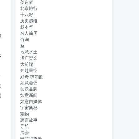
创造者
北京旅行
十八籽
历史超维
叔本华
名人简历
模
咨询
圣
地域水土
多
增广贤文
大前端
奔赴星空
产
好奇·求知欲
如意会议
功
如意品牌
国
如意新闻
如意自媒体
宇宙奥秘
宠物
寓言故事
导航
展会
巴菲特哲学