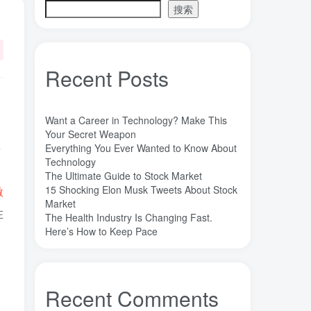
搜索
魔法
高熵合金
雷军
陶瓷
(1)
(3)
(3)
(30)
长期主义
锐义科技（北京）有限公司
(3)
(7)
销售
量子金属态
追梦少年
(0)
(0)
(1)
Recent Posts
达芬奇
超分辨显微成像
(1)
(2)
超分辨显微
质谱仪
谦虚
(1)
(1)
(1)
苏醒
花香
自信
胡良兵
(1)
(1)
(1)
(53)
Want a Career in Technology? Make This
网盘
经济类
纪录片
Your Secret Weapon
(0)
(0)
(1)
类
Everything You Ever Wanted to Know About
秘密，吸引力法则，纪录片，下载
(0)
Technology
秘密
碳离子治疗系统
研究方向
(1)
(1)
(1)
The Ultimate Guide to Stock Market
15 Shocking Elon Musk Tweets About Stock
激
石墨烯储能
石墨烯
真空阀门
(1)
(20)
(1)
Market
真空系统
目标
焦耳加热
(1)
(1)
(4)
在
The Health Industry Is Changing Fast.
潍坊
流动性
Here’s How to Keep Pace
(1)
(1)
、
汽车电子开发和测试
梦想家
(1)
(1)
杜瓦
曲速引擎
星空物语
(2)
(1)
(1)
星河皓月
拉曼
尚德机构
(1)
(1)
(0)
Recent Comments
宝塔
学术会议
大国崛起
(2)
(0)
(1)