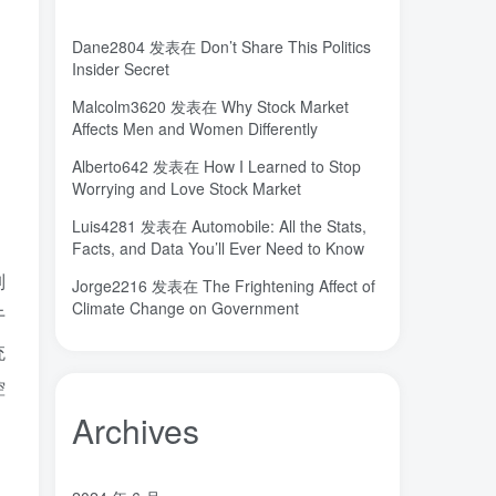
秘密，吸引力法则，纪录片，下载
(0)
秘密
碳离子治疗系统
研究方向
(1)
(1)
(1)
Dane2804
发表在
Don’t Share This Politics
石墨烯储能
石墨烯
真空阀门
Insider Secret
(1)
(20)
(1)
真空系统
目标
焦耳加热
(1)
(1)
(4)
Malcolm3620
发表在
Why Stock Market
Affects Men and Women Differently
潍坊
流动性
(1)
(1)
汽车电子开发和测试
梦想家
(1)
(1)
Alberto642
发表在
How I Learned to Stop
Worrying and Love Stock Market
杜瓦
曲速引擎
星空物语
(2)
(1)
(1)
星河皓月
拉曼
尚德机构
(1)
(1)
(0)
Luis4281
发表在
Automobile: All the Stats,
Facts, and Data You’ll Ever Need to Know
宝塔
学术会议
大国崛起
(2)
(0)
(1)
制
城市
固态电解质
固定翼
Jorge2216
发表在
The Frightening Affect of
(2)
(18)
(1)
Climate Change on Government
于
命运
吸引力法则
君临
(2)
(1)
(1)
名人简介
吉祥如意
发明家
(1)
(1)
(1)
统
原位
南海
北京大学
(35)
(2)
(1)
控
创造者
创新
凡尔纳
冒险家
(1)
(1)
(1)
(1)
Archives
关键帧
全屏滚动
(6)
(1)
先进材料表征方法
供应商
(5)
(7)