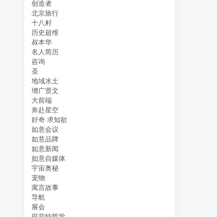
创造者
北京旅行
十八籽
历史超维
叔本华
名人简历
咨询
圣
地域水土
增广贤文
大前端
奔赴星空
好奇·求知欲
如意会议
如意品牌
如意新闻
如意自媒体
宇宙奥秘
宠物
寓言故事
导航
展会
巴菲特哲学