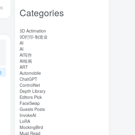
95
Categories
3D Actimation
3D打印-制造业
AI
AI
AI写作
AI绘画
ART
论
Automobile
ChatGPT
ControlNet
Depth Library
Editors Pick
FaceSwap
Guests Posts
InvokeAI
LoRA
MockingBird
Must Read