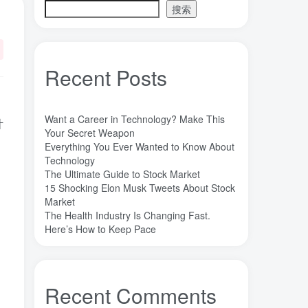
搜索
目录
应用场合
Recent Posts
特点介绍
Want a Career in Technology? Make This
计
Your Secret Weapon
标签云
Everything You Ever Wanted to Know About
Technology
The Ultimate Guide to Stock Market
魔法
高熵合金
雷军
陶瓷
(1)
(3)
(3)
(30)
15 Shocking Elon Musk Tweets About Stock
长期主义
锐义科技（北京）有限公司
(3)
(7)
Market
The Health Industry Is Changing Fast.
销售
量子金属态
追梦少年
(0)
(0)
(1)
Here’s How to Keep Pace
达芬奇
超分辨显微成像
(1)
(2)
超分辨显微
质谱仪
谦虚
(1)
(1)
(1)
苏醒
花香
自信
胡良兵
(1)
(1)
(1)
(53)
Recent Comments
网盘
经济类
纪录片
(0)
(0)
(1)