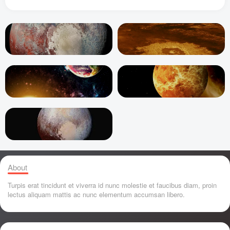
About
Turpis erat tincidunt et viverra id nunc molestie et faucibus diam, proin
lectus aliquam mattis ac nunc elementum accumsan libero.