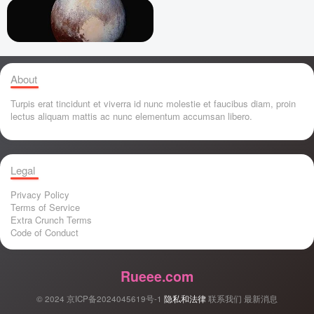
About
Turpis erat tincidunt et viverra id nunc molestie et faucibus diam, proin
lectus aliquam mattis ac nunc elementum accumsan libero.
Legal
Privacy Policy
Terms of Service
Extra Crunch Terms
Code of Conduct
Rueee.com
© 2024
京ICP备2024045619号-1
隐私和法律
联系我们
最新消息