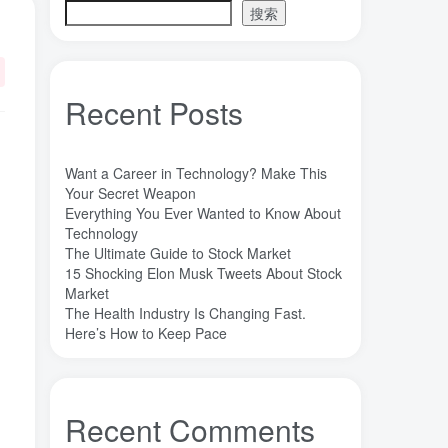
搜索
魔法
高熵合金
雷军
陶瓷
(1)
(3)
(3)
(30)
长期主义
锐义科技（北京）有限公司
(3)
(7)
销售
量子金属态
追梦少年
(0)
(0)
(1)
Recent Posts
达芬奇
超分辨显微成像
(1)
(2)
超分辨显微
质谱仪
谦虚
(1)
(1)
(1)
苏醒
花香
自信
胡良兵
(1)
(1)
(1)
(53)
Want a Career in Technology? Make This
网盘
经济类
纪录片
Your Secret Weapon
(0)
(0)
(1)
Everything You Ever Wanted to Know About
秘密，吸引力法则，纪录片，下载
(0)
Technology
秘密
碳离子治疗系统
研究方向
(1)
(1)
(1)
The Ultimate Guide to Stock Market
15 Shocking Elon Musk Tweets About Stock
石墨烯储能
石墨烯
真空阀门
(1)
(20)
(1)
Market
真空系统
目标
焦耳加热
(1)
(1)
(4)
The Health Industry Is Changing Fast.
潍坊
流动性
Here’s How to Keep Pace
(1)
(1)
汽车电子开发和测试
梦想家
(1)
(1)
杜瓦
曲速引擎
星空物语
(2)
(1)
(1)
星河皓月
拉曼
尚德机构
(1)
(1)
(0)
Recent Comments
宝塔
学术会议
大国崛起
(2)
(0)
(1)