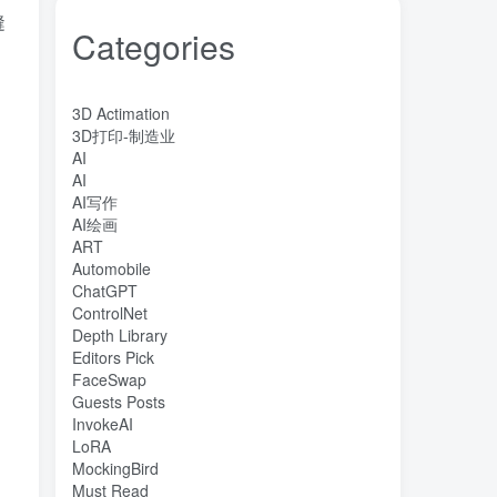
缝
Categories
3D Actimation
3D打印-制造业
AI
AI
AI写作
AI绘画
。
ART
Automobile
ChatGPT
ControlNet
，
Depth Library
Editors Pick
FaceSwap
Guests Posts
InvokeAI
LoRA
MockingBird
Must Read