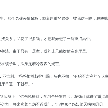
子生。那个男孩表情呆板，戴着厚重的眼镜，被我这一瞪，胆怯地
人找关系，又花了很多钱，才把我弄进了一所重点高中。
净整洁。由于只有一居室，我的床只能摆放在客厅里。
映在镜子里，浑身泛着冷森森的光芒。
，不吉利。”爸爸忙着鼓捣电脑，头也不抬：“有啥不吉利的？人
床单遮一下就行。”
转到我身上，“你爸说得对，学习全得靠自己。花钱让你进了重点
不努力，将来卖菜也怨不得我们。”老妈像个怨妇整天唠唠叨叨。