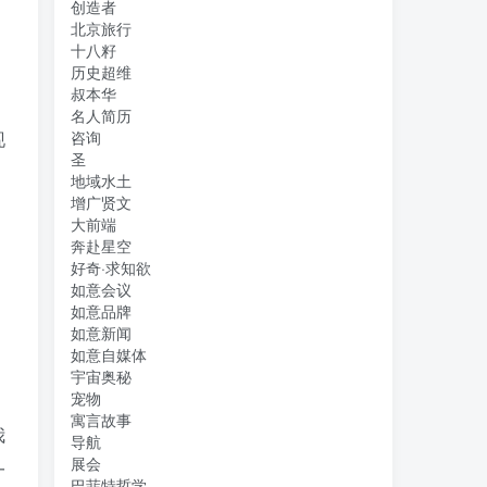
创造者
北京旅行
十八籽
历史超维
叔本华
名人简历
现
咨询
圣
地域水土
增广贤文
大前端
奔赴星空
好奇·求知欲
如意会议
如意品牌
如意新闻
如意自媒体
宇宙奥秘
宠物
寓言故事
我
导航
展会
一
巴菲特哲学