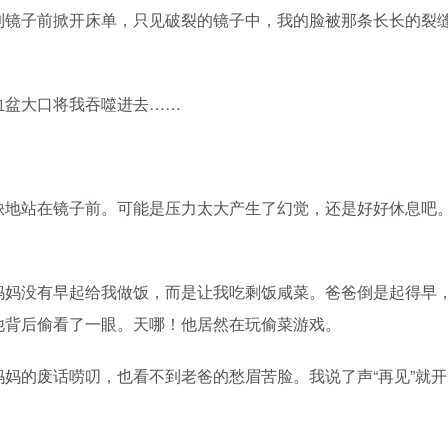
到镜子前掀开床单，只见破裂的镜子中，我的脸被那条长长的裂
。
血盆大口将我吞噬进去……
缺地站在镜子前。可能是压力太大产生了幻觉，还是好好休息吧
妈妈没有早起给我做饭，而是让我吃剩饭咸菜。爸爸倒是起得早
他背后偷看了一眼。天哪！他居然在玩偷菜游戏。
妈的废话唠叨，也看不到老爸的愁眉苦脸。我说了声“再见”就开