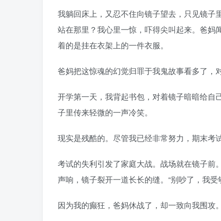
我躺回床上，又忍不住向镜子望去，只见镜子
站在那里？我心里一惊，吓得尖叫起来。爸妈
着的是挂在衣架上的一件衣服。
爸妈把这惊魂的幻觉归罪于我鬼故事看多了，
开学第一天，我背起书包，对着镜子暗暗给自
子里传来轻微的一声冷笑。
现实是残酷的。尽管我已经非常努力，期末考
考试的失利引发了家庭大战。战场就在镜子前
声响，镜子裂开一道长长的缝。“别吵了，我受
因为我的癫狂，爸妈休战了，却一致向我围攻