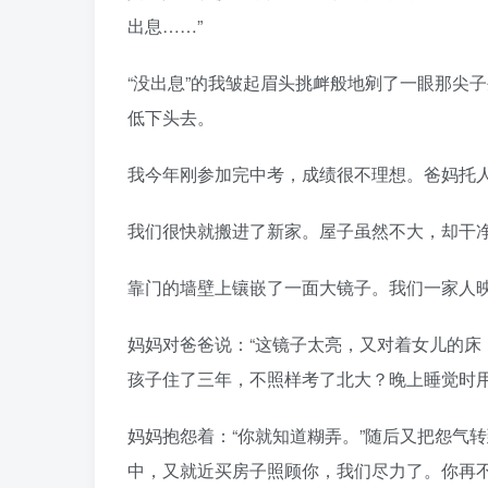
出息……”
“没出息”的我皱起眉头挑衅般地剜了一眼那尖
低下头去。
我今年刚参加完中考，成绩很不理想。爸妈托
我们很快就搬进了新家。屋子虽然不大，却干
靠门的墙壁上镶嵌了一面大镜子。我们一家人
妈妈对爸爸说：“这镜子太亮，又对着女儿的床
孩子住了三年，不照样考了北大？晚上睡觉时用
妈妈抱怨着：“你就知道糊弄。”随后又把怨气
中，又就近买房子照顾你，我们尽力了。你再