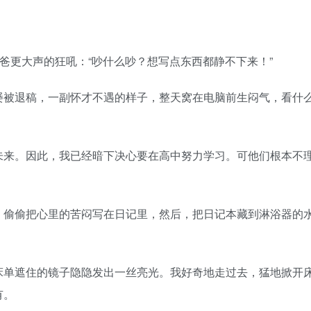
老爸更大声的狂吼：“吵什么吵？想写点东西都静不下来！”
屡被退稿，一副怀才不遇的样子，整天窝在电脑前生闷气，看什
未来。因此，我已经暗下决心要在高中努力学习。可他们根本不
，偷偷把心里的苦闷写在日记里，然后，把日记本藏到淋浴器的
床单遮住的镜子隐隐发出一丝亮光。我好奇地走过去，猛地掀开
有。