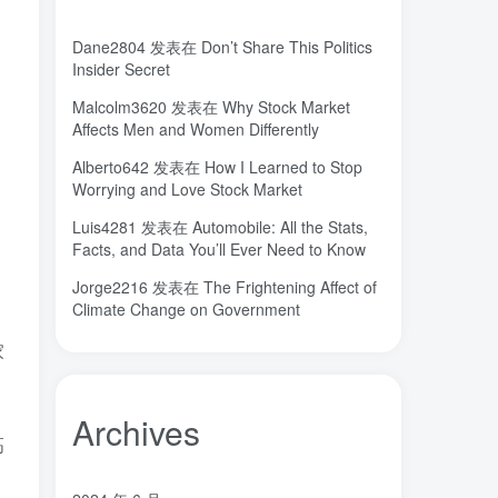
城市
固态电解质
固定翼
(2)
(18)
(1)
Dane2804
发表在
Don’t Share This Politics
命运
吸引力法则
君临
(2)
(1)
(1)
Insider Secret
名人简介
吉祥如意
发明家
(1)
(1)
(1)
Malcolm3620
发表在
Why Stock Market
原位
南海
北京大学
(35)
(2)
(1)
Affects Men and Women Differently
创造者
创新
凡尔纳
冒险家
(1)
(1)
(1)
(1)
Alberto642
发表在
How I Learned to Stop
关键帧
全屏滚动
(6)
(1)
Worrying and Love Stock Market
先进材料表征方法
供应商
(5)
(7)
Luis4281
发表在
Automobile: All the Stats,
亿万富翁
人生
乐愚分享
(2)
(2)
(0)
Facts, and Data You’ll Ever Need to Know
下载
VAT
stable diffusion，
(1)
(3)
(6)
Jorge2216
发表在
The Frightening Affect of
stable diffusion
notionai
notion
(6)
(1)
(0)
Climate Change on Government
GPT-4
AI绘画
ai
3D打印
(1)
(6)
(0)
(0)
家
Archives
高