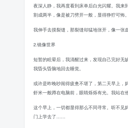
夜深人静，我再度看到床单后白光闪耀。我来
割成两半，像是被刀劈开一般，显得狰狞可怖
我伸手去摸裂缝，那裂缝却猛地张开，像一张
2.镜像世界
短暂的眩晕后，我清醒过来，发现自己完好无
我昏头昏脑地回去睡觉。
或许是昨晚吵闹得疲惫不堪了，第二天早上，
虾米一般蹲在电脑前，眼睛烁烁有光。我站在
这个早上，一切都显得那么不同寻常。听不见妈
门上学去了……