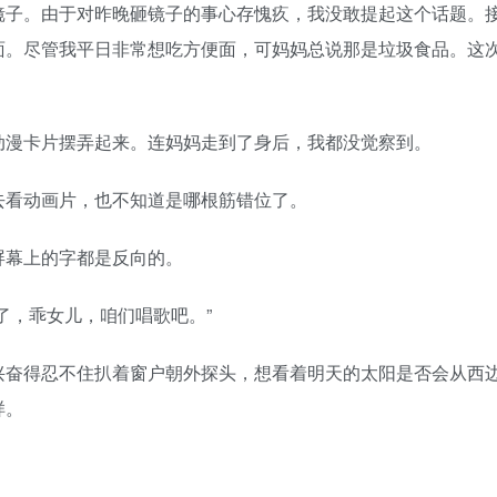
镜子。由于对昨晚砸镜子的事心存愧疚，我没敢提起这个话题。
面。尽管我平日非常想吃方便面，可妈妈总说那是垃圾食品。这
动漫卡片摆弄起来。连妈妈走到了身后，我都没觉察到。
去看动画片，也不知道是哪根筋错位了。
屏幕上的字都是反向的。
了，乖女儿，咱们唱歌吧。”
兴奋得忍不住扒着窗户朝外探头，想看着明天的太阳是否会从西
样。