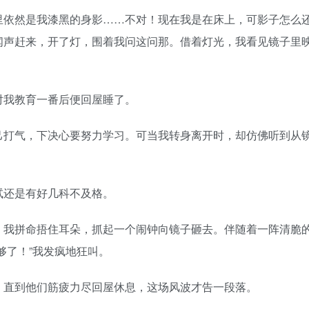
里依然是我漆黑的身影……不对！现在我是在床上，可影子怎么
闻声赶来，开了灯，围着我问这问那。借着灯光，我看见镜子里
对我教育一番后便回屋睡了。
己打气，下决心要努力学习。可当我转身离开时，却仿佛听到从
试还是有好几科不及格。
。我拼命捂住耳朵，抓起一个闹钟向镜子砸去。伴随着一阵清脆
够了！”我发疯地狂叫。
。直到他们筋疲力尽回屋休息，这场风波才告一段落。