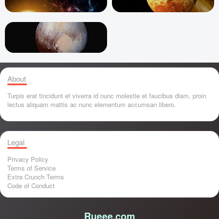
About
Turpis erat tincidunt et viverra id nunc molestie et faucibus diam, proin
lectus aliquam mattis ac nunc elementum accumsan libero.
Legal
Privacy Policy
Terms of Service
Extra Crunch Terms
Code of Conduct
Rueee.com