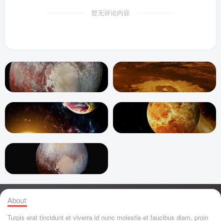
暂无评论内容
About
Turpis erat tincidunt et viverra id nunc molestie et faucibus diam, proin