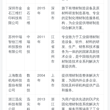
深圳市金
金
2015
深
旗下有增材制造设备及原
石三维打
石
年
圳
材料研发制造基地、专业
印科技有
三
市
的定制化增材制造服务机
限公司
维
构，为企业提供增材制造
综合解决方案。
苏州中瑞
中
2011
江
专业致力于工业级增材制
智创三维
瑞
年
苏
造设备、软件、材料的研
科技股份
科
省
发、生产、销售和技术服
有限公司
技
苏
务为一体的的国家高新技
州
术企业，是中国领先的增
市
材制造技术全系列解决方
案提供商。
上海数造
数
2004
上
提供增材制造整体解决方
机电科技
造
年
海
案，为国内外众多企业、
股份有限
科
市
院校及科研机构提供产品
公司
技
和服务。
浙江迅实
迅
2013
浙
为用户提供先进的DLP光
科技有限
实
年
江
固化增材制造系统解决方
公司
科
省
案，服务范围涵盖了工业