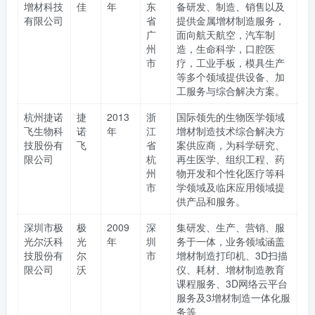
增材科技
佳
年
东
备研发、制造、销售以及
有限公司
省
提供金属增材制造服务，
广
面向航天航空，汽车制
州
造，生命科学，口腔医
市
疗，工业手板，模具生产
等多个领域提供设备、加
工服务与综合解决方案。
杭州捷诺
捷
2013
浙
国际领先的生物医学领域
飞生物科
诺
年
江
增材制造技术综合解决方
技股份有
飞
省
案供应商，为科学研究、
限公司
杭
再生医学、组织工程、药
州
物开发和个性化医疗等科
市
学领域及临床应用领域提
供产品和服务。
深圳市极
极
2009
深
集研发、生产、营销、服
光尔沃科
光
年
圳
务于一体，业务领域涵盖
技股份有
尔
市
增材制造打印机、3D扫描
限公司
沃
仪、耗材、增材制造教育
课程服务、3D网络云平台
服务及3增材制造一体化服
务等