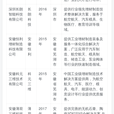
深圳长朗
长
2016
深
提供行业领先增材制造技
智能科技
朗
年
圳
术整体解决方案，服务于
有限公司
科
市
航空航天、汽车模具、生
技
物医疗、教育培训等领
域。
安徽恒利
安
2015
安
提供工业增材制造装备及
增材制造
徽
年
徽
服务一体化综合解决方
科技有限
恒
省
案，广泛应用于汽车制
公司
利
芜
造、航空航天、模具制
湖
造、铸造工业、泵业阀体
市
等行业的快速制造领域。
安徽科元
科
2015
安
中国工业级增材制造技术
三维技术
元
年
徽
解决方案提供商，为航空
有限公司
三
省
航天、汽车、医疗、模
维
芜
具、电子、能源动力、创
湖
意设计等行业提供优质服
市
务。
安徽薄荷
薄
2017
安
提供完善的无机石膏、陶
三维科技
荷
年
徽
瓷3D打印综合解决方案,在