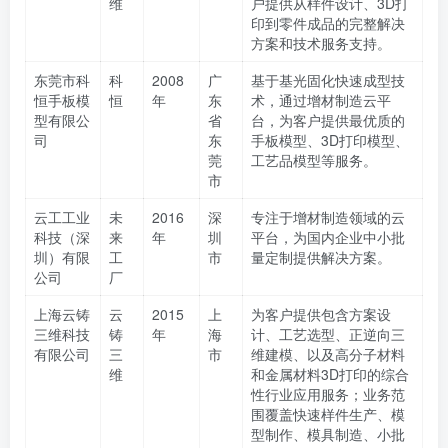
维
户提供从样件设计、3D打
印到零件成品的完整解决
方案和技术服务支持。
东莞市科
科
2008
广
基于基光固化快速成型技
恒手板模
恒
年
东
术，通过增材制造云平
型有限公
省
台，为客户提供最优质的
司
东
手板模型、3D打印模型、
莞
工艺品模型等服务。
市
云工工业
未
2016
深
专注于增材制造领域的云
科技（深
来
年
圳
平台，为国内企业中小批
圳）有限
工
市
量定制提供解决方案。
公司
厂
上海云铸
云
2015
上
为客户提供包含方案设
三维科技
铸
年
海
计、工艺选型、正逆向三
有限公司
三
市
维建模、以及高分子材料
维
和金属材料3D打印的综合
性行业应用服务；业务范
围覆盖快速样件生产、模
型制作、模具制造、小批