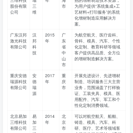
三维科技
瑞
年
海
熟的增材制造技术资源，
股份有限
三
市
为用户提供“系统集成+工
公司
维
艺材料+打印服务”的系统
化增材制造应用解决方
案。
广东汉邦
汉
2015
广
为航空航天、医疗齿科、
激光科技
邦
年
东
骨科、模具、汽车、个性
有限公司
科
省
化定制、教育科研等领域
技
中
客户提供高品质、全方位
山
的增材制造解决方案。
市
重庆安德
安
2017
重
开展先进设计、先进增材
瑞源科技
德
年
庆
制造、培训服务三大主营
有限公司
瑞
市
业务，范围涵盖了打样验
源
证、工装夹具、模具、医
用配件、汽车、军工和个
性化定制消费领域。
北京易加
易
2014
北
可以对航空航天、船舶、
三维科技
加
年
京
铸造、模具、汽车、科
有限公司
三
市
研、医疗、艺术等领域客