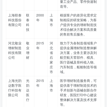
量工业产品、零件快速制
造等。
上海联泰
联
2000
上
根据客户的差异化需求定
科技股份
泰
年
海
制相应的研发策略，为客
有限公司
科
市
户提供专业的增材制造技
技
术综合解决方案和高质量
的售前售后服务。
河北敬业
敬
2015
河
致力于为各制造领域客户
增材制造
业
年
北
提供金属增材制造整体解
科技有限
增
省
决方案，业务主要涉及到
公司
材
石
航空航天零部件、模具、
家
医疗器械及骨科植入物、
庄
汽车制造，船舶制造等领
市
域。
上海光韵
光
2015
上
医学增材制造服务商，可
达数字医
韵
年
海
提供基于增材制造技术的
疗科技有
达
市
手术创新与器械创新合作
限公司
医
研发，医院打印中心建设
疗
整体解决方案及技术支撑
等。