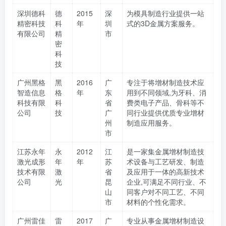
深圳德科
德
2015
深
为模具制造行业提供一站
精密科技
科
年
圳
式的3D金属方案服务。
有限公司
精
市
密
科
技
广州黑格
黑
2016
广
专注于将增材制造技术应
智造信息
格
年
东
用到不同领域,为牙科、消
科技有限
科
省
费类电子产品、骨科等不
公司
技
广
同行业提供优质专业增材
州
制造应用服务。
市
江苏永年
永
2012
江
是一家集金属增材制造技
激光成形
年
年
苏
术设备与工艺研发、制造
技术有限
激
省
及应用于一体的高新技术
公司
光
昆
企业,可满足不同行业、不
山
同客户对不同工艺、不同
市
材料的个性化需求。
广州雷佳
雷
2017
广
专业从事金属增材制造设