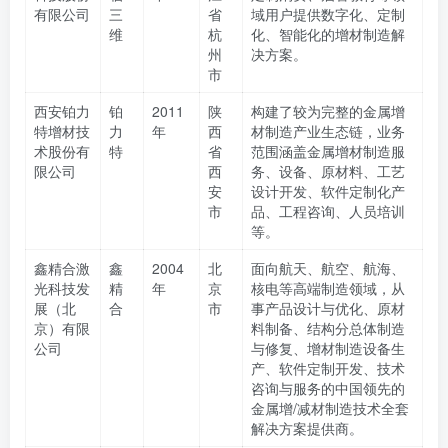
有限公司
三
省
域用户提供数字化、定制
维
杭
化、智能化的增材制造解
州
决方案。
市
西安铂力
铂
2011
陕
构建了较为完整的金属增
特增材技
力
年
西
材制造产业生态链，业务
术股份有
特
省
范围涵盖金属增材制造服
限公司
西
务、设备、原材料、工艺
安
设计开发、软件定制化产
市
品、工程咨询、人员培训
等。
鑫精合激
鑫
2004
北
面向航天、航空、航海、
光科技发
精
年
京
核电等高端制造领域，从
展（北
合
市
事产品设计与优化、原材
京）有限
料制备、结构分总体制造
公司
与修复、增材制造设备生
产、软件定制开发、技术
咨询与服务的中国领先的
金属增/减材制造技术全套
解决方案提供商。