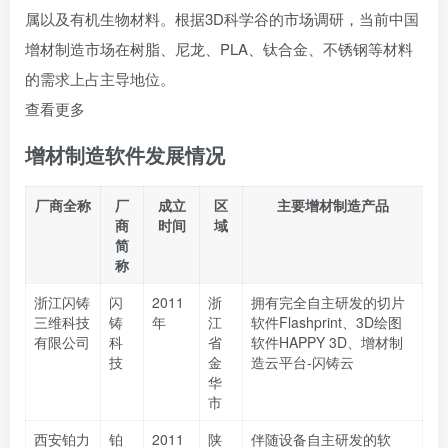
属以及有机生物材料。根据3D科学谷的市场调研，当前中国
增材制造市场在树脂、尼龙、PLA、钛合金、不锈钢等材料
的需求上占主导地位。
查看更多
增材制造
软件
发展情况
厂商全称
厂
成立
区
主要增材制造产品
商
时间
域
简
称
浙江闪铸
闪
2011
浙
拥有完全自主研发的切片
三维科技
铸
年
江
软件Flashprint、3D绘图
有限公司
科
省
软件HAPPY 3D、增材制
技
金
造云平台-闪铸云
华
市
西安铂力
铂
2011
陕
伴随设备自主研发的软