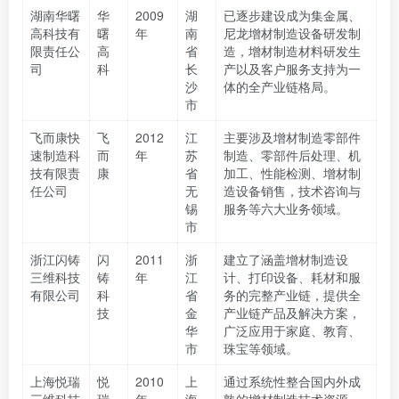
湖南华曙
华
2009
湖
已逐步建设成为集金属、
高科技有
曙
年
南
尼龙增材制造设备研发制
限责任公
高
省
造，增材制造材料研发生
司
科
长
产以及客户服务支持为一
沙
体的全产业链格局。
市
飞而康快
飞
2012
江
主要涉及增材制造零部件
速制造科
而
年
苏
制造、零部件后处理、机
技有限责
康
省
加工、性能检测、增材制
任公司
无
造设备销售，技术咨询与
锡
服务等六大业务领域。
市
浙江闪铸
闪
2011
浙
建立了涵盖增材制造设
三维科技
铸
年
江
计、打印设备、耗材和服
有限公司
科
省
务的完整产业链，提供全
技
金
产业链产品及解决方案，
华
广泛应用于家庭、教育、
市
珠宝等领域。
上海悦瑞
悦
2010
上
通过系统性整合国内外成