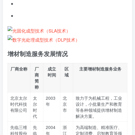
增材制造
服务
发展情况
厂商全称
厂
成立
区
主要增材制造服务业务
商
时间
域
简
称
北京太尔
太
2003
北
致力于为机械工程，工业
时代科技
尔
年
京
设计，小批量生产和教育
有限公司
时
市
等各种领域提供增材制造
代
解决方案。
先临三维
先
2004
浙
为高端制造、精准医疗、
科技股份
临
年
江
定制消费、启智教育等领