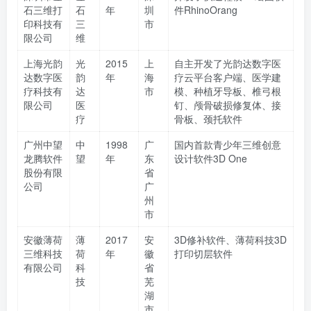
石三维打
石
年
圳
件RhinoOrang
印科技有
三
市
限公司
维
上海光韵
光
2015
上
自主开发了光韵达数字医
达数字医
韵
年
海
疗云平台客户端、医学建
疗科技有
达
市
模、种植牙导板、椎弓根
限公司
医
钉、颅骨破损修复体、接
疗
骨板、颈托软件
广州中望
中
1998
广
国内首款青少年三维创意
龙腾软件
望
年
东
设计软件3D One
股份有限
省
公司
广
州
市
安徽薄荷
薄
2017
安
3D修补软件、薄荷科技3D
三维科技
荷
年
徽
打印切层软件
有限公司
科
省
技
芜
湖
市