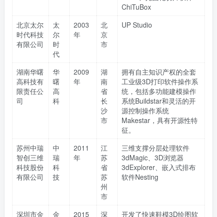
ChiTuBox
北京太尔
太
2003
北
UP Studio
时代科技
尔
年
京
有限公司
时
市
代
湖南华曙
华
2009
湖
拥有自主知识产权的全套
高科技有
曙
年
南
工业级3D打印软件操作系
限责任公
高
省
统，包括多功能建模操作
司
科
长
系统Buildstar和灵活的开
沙
源控制操作系统
市
Makestar，具有开源性特
征。
苏州中瑞
中
2011
江
三维支撑分层处理软件
智创三维
瑞
年
苏
3dMagic、3D浏览器
科技股份
科
省
3dExplorer、嵌入式排布
有限公司
技
苏
软件Nesting
州
市
深圳市金
金
2015
深
开发了快速鞋模3D绘图软