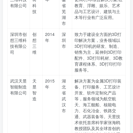
有限公司
科
省
教育、浮雕、娱乐、艺术
技
芜
品与工艺设计、建筑与土
湖
木等行业有广泛应用。
市
深圳市创
创
2014
深
致力于建设全方面的3D打
想三维科
想
年
圳
印解决方案，业务领域以
技有限公
三
市
3D打印机的研发、制造、
司
维
销售为主，延伸到3D打印
配件、3D打印耗材、3D教
育课程体系、3D打印打印
服务等。
武汉天昱
天
2015
湖
解决方案为金属3D打印装
智能制造
昱
年
北
备、打印服务、工艺设计
有限公司
智
省
开发、软件定制化产品
造
武
等，服务领域为航空航
汉
天、海工舰船、核能电
市
力、石化冶金、铁路交
通、武器装备等。天昱技
术依托首席科学家张海鸥
教授团队及其全球首创的