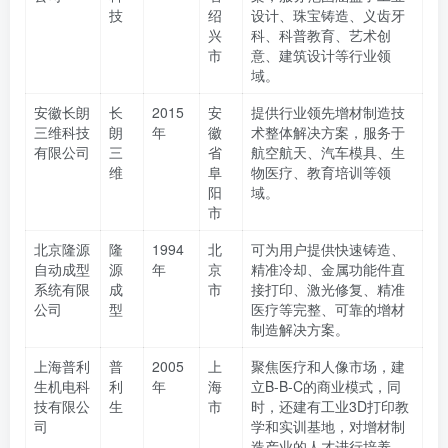
技
绍
设计、珠宝铸造、义齿牙
兴
科、科普教育、艺术创
市
意、建筑设计等行业领
域。
安徽长朗
长
2015
安
提供行业领先增材制造技
三维科技
朗
年
徽
术整体解决方案，服务于
有限公司
三
省
航空航天、汽车模具、生
维
阜
物医疗、教育培训等领
阳
域。
市
北京隆源
隆
1994
北
可为用户提供快速铸造、
自动成型
源
年
京
精准冷却、金属功能件直
系统有限
成
市
接打印、激光修复、精准
公司
型
医疗等完整、可靠的增材
制造解决方案。
上海普利
普
2005
上
聚焦医疗和人像市场，建
生机电科
利
年
海
立B-B-C的商业模式，同
技有限公
生
市
时，还建有工业3D打印教
司
学和实训基地，对增材制
造产业的人才进行培养。