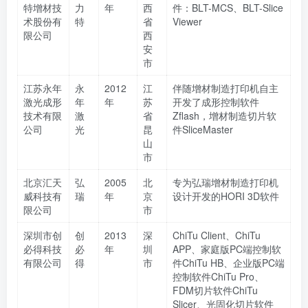
特增材技
力
年
西
件：BLT-MCS、BLT-Slice
术股份有
特
省
Viewer
限公司
西
安
市
江苏永年
永
2012
江
伴随增材制造打印机自主
激光成形
年
年
苏
开发了成形控制软件
技术有限
激
省
Zflash，增材制造切片软
公司
光
昆
件SliceMaster
山
市
北京汇天
弘
2005
北
专为弘瑞增材制造打印机
威科技有
瑞
年
京
设计开发的HORI 3D软件
限公司
市
深圳市创
创
2013
深
ChiTu Client、ChiTu
必得科技
必
年
圳
APP、家庭版PC端控制软
有限公司
得
市
件ChiTu HB、企业版PC端
控制软件ChiTu Pro、
FDM切片软件ChiTu
Slicer、光固化切片软件