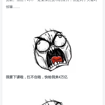
候嘛……
我要下课啦，扛不住啦，快给我来4万亿