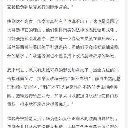
家被欺负到放弃履行国际承诺的。”
拔到这个高度，加拿大真的有苦也说不出了，这也是美国老
大哥选择它的理由，他们觉得南美的法律体系比较形式化，
可能会拖延引渡程序，墨西哥一位高级官员就在事后表示，
虽然墨西哥与美国签了引渡条约，但他们不会接受逮捕孟晚
舟的请求，而欧盟各国也不愿意揽下政治意味浓厚的诉讼。
想来想去，就只有忠诚可靠的盟友加拿大了。当全方位的冲
击接踵而至时，加拿大政坛开始 ” 悔不当初 “，前自由党副总
理约翰 · 曼雷说，” 我们本可以‘创造性的不适任’为由拒绝美
国，把难题传给墨西哥。加拿大可以依据引渡法行使自由裁
量权，根本就不应该逮捕孟晚舟。”
孟晚舟被捕两天后，华为创始人任正非从阿联酋迪拜转机，
代替女儿赶赴布宜诺斯艾利斯，主持了华为南美地区总部的