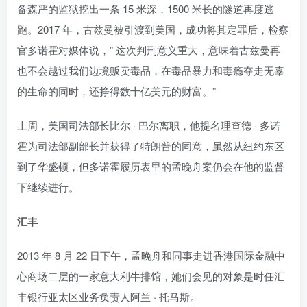
备森严的监狱挖出一条 15 米深，1500 米长的隧道再度逃
跑。2017 年，古兹曼被引渡到美国，成功将其定罪后，检察
官多诺霍对媒体说，” 这次判刑意义重大，意味着古兹曼再
也不会越过我们边境贩卖毒品，在毒品暴力和毒瘾夺走无辜
的生命的同时，还挣得数十亿美元的财富。”
上周，美国司法部长比尔 · 巴尔离职，他提名理查德 · 多诺
霍为司法部副部长并获得了特朗普的同意，虽然从纽约东区
到了华盛顿，但多诺霍履历表里的孟晚舟案仍会在他的监督
下继续进行。
汇丰
2013 年 8 月 22 日下午，孟晚舟和同事走进香港国际金融中
心商场二层的一家意大利牛排馆，她们会见的对象是时任汇
丰银行亚太区业务负责人阿兰 · 托马斯。