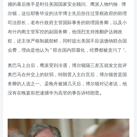
捕的幕后推手是时任美国国家安全顾问、鹰派人物约翰 · 博
尔顿，这位耶鲁毕业的法学博士先后担任过里根政府的助理
司法部长，老布什政府主管国际事务的助理国务卿，以及小
布什内阁主管军控的副国务卿，他强烈支持推翻萨达姆政
权，还主张严格制裁朝鲜，同时提出美国不应该缴纳联合国
会费，理由是他认为 ” 联合国内部腐化，经费都被贪污了 “。
奥巴马上台后，鹰派受到冷遇，博尔顿隔三差五就发文批评
奥巴马在外交上的软弱，特朗普入主白宫后，博尔顿曾是国
务卿的人选之一。孟晚舟被捕几天后，博尔顿对记者说，他
没有在晚宴前把逮捕华为高管的事告诉特朗普
。