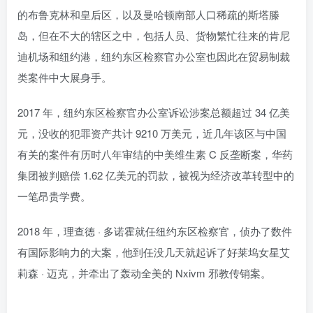
的布鲁克林和皇后区，以及曼哈顿南部人口稀疏的斯塔滕
岛，但在不大的辖区之中，包括人员、货物繁忙往来的肯尼
迪机场和纽约港，纽约东区检察官办公室也因此在贸易制裁
类案件中大展身手。
2017 年，纽约东区检察官办公室诉讼涉案总额超过 34 亿美
元，没收的犯罪资产共计 9210 万美元，近几年该区与中国
有关的案件有历时八年审结的中美维生素 C 反垄断案，华药
集团被判赔偿 1.62 亿美元的罚款，被视为经济改革转型中的
一笔昂贵学费。
2018 年，理查德 · 多诺霍就任纽约东区检察官，侦办了数件
有国际影响力的大案，他到任没几天就起诉了好莱坞女星艾
莉森 · 迈克，并牵出了轰动全美的 Nxivm 邪教传销案。