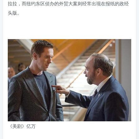
拉拉，而纽约东区侦办的外贸大案则经常出现在报纸的政经
头版。
《美剧》亿万