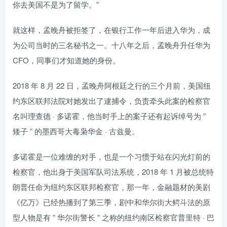
你去美国不是为了留学。”
就这样，孟晚舟被拒签了，在银行工作一年后进入华为，成
为公司当时的三名秘书之一。十八年之后，孟晚舟升任华为
CFO，同事们才知道她的身份。
2018 年 8 月 22 日，孟晚舟阿根廷之行的三个月前，美国纽
约东区联邦法院对她发出了逮捕令，负责牵头此案的检察官
名叫理查德 · 多诺霍，他当时手上的案子还有起诉绰号为 ”
矮子 ” 的墨西哥大毒枭华金 · 古兹曼。
多诺霍是一位难缠的对手，也是一个习惯于站在闪光灯前的
检察官，他出身于美国军队司法系统，2018 年 1 月被总统特
朗普任命为纽约东区联邦检察官，那一年，金融题材的美剧
《亿万》已经热播到了第三季，剧中和华尔街大鳄斗法的原
型人物是有 ” 华尔街警长 ” 之称的纽约南区检察官普里特 · 巴