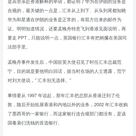
是高管亲赴香港解释的举动，都证明了华为在伊朗的业务是
合规的，最关键的一点是，汇丰从上到下、从头到尾都知晓
华为和星通在伊朗的业务是正常的，有双方往来的邮件为
证。明明知道情况，还要孟晚舟特意飞到香港见面说明，再
要走 PPT，只能说明一点，英国银行汇丰有把柄攥在美国司
法部手里。
孟晚舟事件发生后，中国驻英大使召见了时任汇丰总裁范
宁，目的就是要他明白回话，据当时在场的人士透露，范宁
对刘大使说，” 汇丰别无选择。”
事情要从 1997 年说起，那年汇丰把总部从香港迁到了伦
敦，随后开始拓展香港和内地以外的业务，2002 年汇丰收购
了墨西哥的一家银行，而这家银行连合规部门都没有，是该
国毒枭们洗钱的首选银行。