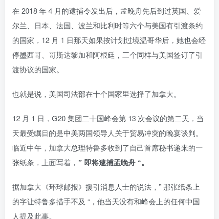
在 2018 年 4 月的逮捕令发出后，孟晚舟先后到过英国、爱
尔兰、日本、法国、波兰和比利时等六个与美国有引渡条约
的国家，12 月 1 日那天如果按计划过境温哥华后，她也会经
停墨西哥、哥斯达黎加和阿根廷，三个同样与美国签订了引
渡协议的国家。
也就是说，美国司法部在十个国家里选择了加拿大。
12 月 1 日，G20 集团二十国峰会第 13 次会议的第二天，当
天最受瞩目的是中美两国领导人关于贸易冲突的晚宴谈判。
临近中午，加拿大总理特鲁多收到了自己首席秘书递来的一
张纸条，上面写着，
” 即将逮捕孟晚舟 “。
据加拿大《环球邮报》援引消息人士的说法，” 那张纸条上
的字让特鲁多措手不及 “，他当天没有和峰会上的任何中国
人提及此事。