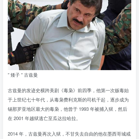
” 矮子 ” 古兹曼
古兹曼的发迹史横跨美剧《毒枭》前四季，他第一次贩毒始
于上世纪七十年代，从毒枭费利克斯的司机干起，逐步成为
锡那罗亚地区最大的毒枭，他曾于 1993 年被捕入狱，然后
在 2001 年越狱逃亡至瓜达拉哈拉。
2014 年，古兹曼再次入狱，不甘失去自由的他在墨西哥城戒