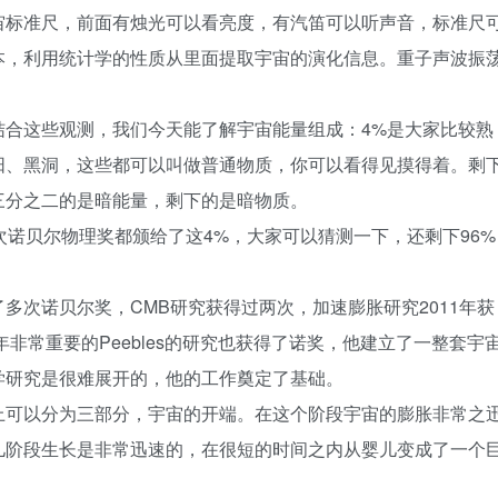
宙标准尺，前面有烛光可以看亮度，有汽笛可以听声音，标准尺
本，利用统计学的性质从里面提取宇宙的演化信息。重子声波振
结合这些观测，我们今天能了解宇宙能量组成：4%是大家比较熟
阳、黑洞，这些都可以叫做普通物质，你可以看得见摸得着。剩
三分之二的是暗能量，剩下的是暗物质。
次诺贝尔物理奖都颁给了这4%，大家可以猜测一下，还剩下96%
多次诺贝尔奖，CMB研究获得过两次，加速膨胀研究2011年获
年非常重要的Peebles的研究也获得了诺奖，他建立了一整套宇
学研究是很难展开的，他的工作奠定了基础。
上可以分为三部分，宇宙的开端。在这个阶段宇宙的膨胀非常之
儿阶段生长是非常迅速的，在很短的时间之内从婴儿变成了一个