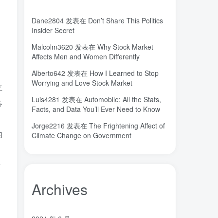
城市
固态电解质
固定翼
(2)
(18)
(1)
Dane2804
发表在
Don’t Share This Politics
命运
吸引力法则
君临
(2)
(1)
(1)
Insider Secret
名人简介
吉祥如意
发明家
(1)
(1)
(1)
Malcolm3620
发表在
Why Stock Market
原位
南海
北京大学
(35)
(2)
(1)
Affects Men and Women Differently
创造者
创新
凡尔纳
冒险家
(1)
(1)
(1)
(1)
Alberto642
发表在
How I Learned to Stop
关键帧
全屏滚动
(6)
(1)
Worrying and Love Stock Market
立
先进材料表征方法
供应商
(5)
(7)
Luis4281
发表在
Automobile: All the Stats,
各
亿万富翁
人生
乐愚分享
(2)
(2)
(0)
Facts, and Data You’ll Ever Need to Know
下载
VAT
stable diffusion，
(1)
(3)
(6)
Jorge2216
发表在
The Frightening Affect of
stable diffusion
notionai
notion
的
(6)
(1)
(0)
Climate Change on Government
GPT-4
AI绘画
ai
3D打印
(1)
(6)
(0)
(0)
所
Archives