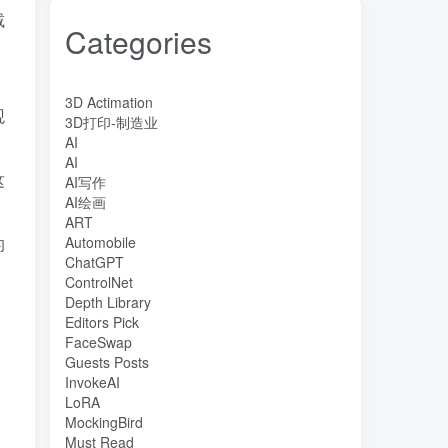
减
Categories
3D Actimation
观
3D打印-制造业
AI
AI
这
AI写作
AI绘画
ART
的
Automobile
ChatGPT
ControlNet
Depth Library
Editors Pick
FaceSwap
Guests Posts
InvokeAI
LoRA
MockingBird
Must Read