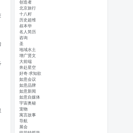
创造者
北京旅行
十八籽
获
历史超维
叔本华
名人简历
咨询
暗
圣
地域水土
增广贤文
大前端
各
奔赴星空
好奇·求知欲
如意会议
如意品牌
如意新闻
如意自媒体
宇宙奥秘
宠物
只
寓言故事
导航
展会
巴菲特哲学