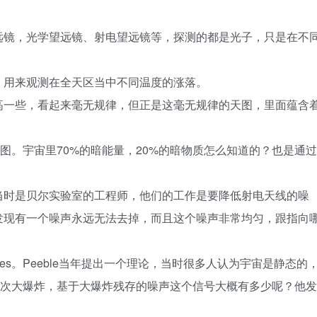
远镜，光学望远镜、射电望远镜等，探测的都是光子，只是在不
，用来观测在全天区当中不同温度的涨落。
高一些，看起来毫无规律，但正是这毫无规律的天图，里面蕴含
图。宇宙里70%的暗能量，20%的暗物质怎么知道的？也是通过
当时是贝尔实验室的工程师，他们的工作是要降低射电天线的噪
发现有一个噪声永远无法去掉，而且这个噪声非常均匀，跟指向
es。Peeble当年提出一个理论，当时很多人认为宇宙是静态的
了一次大爆炸，基于大爆炸残存的噪声这个信号大概有多少呢？他发