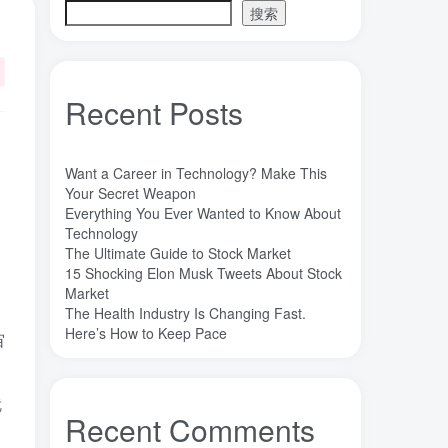
搜索
魔法
高熵合金
雷军
陶瓷
(1)
(3)
(3)
(30)
长期主义
锐义科技（北京）有限公司
(3)
(7)
销售
量子金属态
追梦少年
(0)
(0)
(1)
Recent Posts
达芬奇
超分辨显微成像
(1)
(2)
超分辨显微
质谱仪
谦虚
(1)
(1)
(1)
苏醒
花香
自信
胡良兵
(1)
(1)
(1)
(53)
Want a Career in Technology? Make This
网盘
经济类
纪录片
Your Secret Weapon
(0)
(0)
(1)
Everything You Ever Wanted to Know About
秘密，吸引力法则，纪录片，下载
(0)
Technology
秘密
碳离子治疗系统
研究方向
(1)
(1)
(1)
The Ultimate Guide to Stock Market
15 Shocking Elon Musk Tweets About Stock
石墨烯储能
石墨烯
真空阀门
(1)
(20)
(1)
Market
真空系统
目标
焦耳加热
(1)
(1)
(4)
The Health Industry Is Changing Fast.
潍坊
流动性
Here’s How to Keep Pace
(1)
(1)
宙
汽车电子开发和测试
梦想家
(1)
(1)
杜瓦
曲速引擎
星空物语
(2)
(1)
(1)
就
星河皓月
拉曼
尚德机构
(1)
(1)
(0)
Recent Comments
宝塔
学术会议
大国崛起
(2)
(0)
(1)