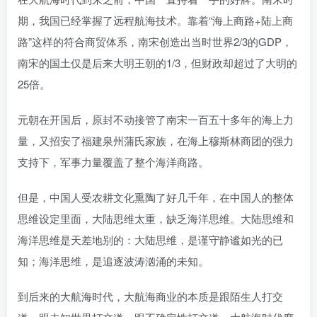
期，我国已经掌握了远程航海技术。靠着“海上商路+陆上商
路”这样的符合商贸体系，南宋创造出当时世界2/3的GDP，
南宋的国土仅是后来大明王朝的1/3，但财政却超过了大明的
25倍。
元朝在开国后，原封不动接管了南宋一百五十多年的海上力
量，又招安了福建泉州蒲氏家族，在海上穆斯林商团的强力
支持下，军事力量覆盖了整个海洋商路。
但是，中国人受农耕文化熏陶了好几千年，在中国人的整体
思维设定里面，大陆思维太重，缺乏海洋思维。大陆思维和
海洋思维是天差地别的：大陆思维，是谨守静谧如光的已
知；海洋思维，是追逐波涛汹涌的未知。
到后来的大航海时代，大航海商业的本质是跟陌生人打交