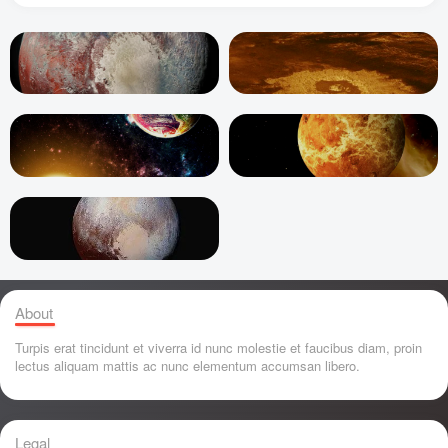
About
Turpis erat tincidunt et viverra id nunc molestie et faucibus diam, proin
lectus aliquam mattis ac nunc elementum accumsan libero.
Legal