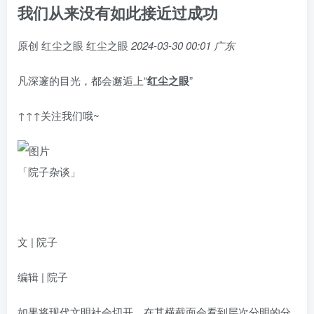
我们从来没有如此接近过成功
原创
红尘之眼
红尘之眼
2024-03-30 00:01
广东
凡深邃的目光，都会邂逅上“
红尘之眼
”
↑↑↑关注我们哦~
「院子杂谈」
文 | 院子
编辑 | 院子
如果将现代文明社会切开，在其横截面会看到层次分明的分