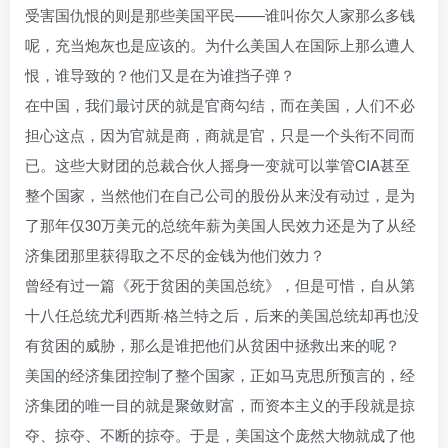
受害国仇恨的则是那些美国平民——谁叫你欠人家那么多钱
呢，充当炮灰也是应该的。为什么美国人在国际上那么遭人
恨，谁导致的？他们又是在为谁挡子弹？
在中国，我们最讨厌的就是官商勾结，而在美国，人们不必
担心这点，因为官就是商，商就是官，只是一个头衔不同而
已。这些大财团的总裁合伙人摇身一变就可以掌管CIA甚至
整个国家，当然他们在自己公司的股份从来没有动过，是为
了那年仅30万美元的总统年薪为美国人民效力还是为了从经
济集团那里获得取之不尽的金钱为他们效力？
曾经有过一篇《死于贫困的美国总统》，但是可惜，自从第
十八任总统尤利西斯·格兰特之后，后来的美国总统却再也没
有贫困的威胁，那么是谁把他们从贫困中拯救出来的呢？
美国的经济集团控制了整个国家，正如马克思所预言的，经
济集团的唯一目的就是聚敛财富，而资本主义的手段就是掠
夺、掠夺、不断的掠夺。于是，美国这个庞然大物就成了他