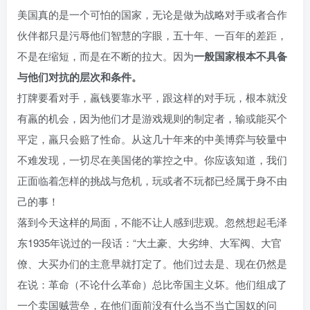
美国真的是一个可怕的国家，无论是做为战略对手或者合作
伙伴都只是污辱他们智慧的字眼，五十年、一百年的差距，
不是在缩短，而是在不断的拉大。因为
一般国家根本不具备
与他们对抗的层次和条件。
打牌要看对手，羸钱要靠水平，跟这样的对手玩，根本就没
有羸的机会，因为他们才是游戏规则的制定者，输或能买个
平定，羸只会赔了性命。从这几十年来的中美博弈与较量中
不难发现，一切尽在美国佬的掌控之中。你应该知道，我们
正面临着怎样的挑战与危机，玩或者不玩都已经属于身不由
己的事！
落到今天这样的局面，不能不让人感到悲观。忽然想起毛泽
东1935年说过的一段话：“大土豪、大劣绅、大军阀、大官
僚、大买办们的主意早就打定了。他们过去是、现在仍然是
在说：革命（不论什么革命）总比帝国主义坏。他们组成了
一个卖国贼营垒，在他们面前没有什么当不当亡国奴的问