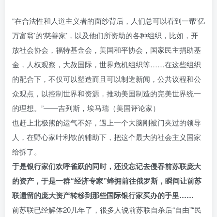
“在合法性和人道主义者的面纱背后，人们总可以看到一帮‘亿
万富翁’的‘慈善家’，以及他们所资助的各种组织，比如，开
放社会协会，福特基金会，美国和平协会，国家民主捐助基
金，人权观察，大赦国际，世界危机组织等……在这些组织
的配合下，不仅可以塑造而且可以制造新闻，公共议程和公
众观点，以控制世界和资源，推动美国制造的完美世界统一
的理想。”——吉列斯，埃马瑞（美国评论家）
也赶上北极熊的运气不好，遇上一个大脑刚被门夹过的领导
人，在野心家叶利钦的辅助下，把这个最大的社会主义国家
给拆了。
于是银行家们欢呼雀跃的同时，还没忘记去侵吞前苏联庞大
的资产，于是一群“经济专家”蜂拥前往俄罗斯，瞬间让前苏
联遗留的庞大资产转移到那些国际银行家买办的手里……
前苏联已经解体20几年了，很多人说前苏联自杀后“自由”“民