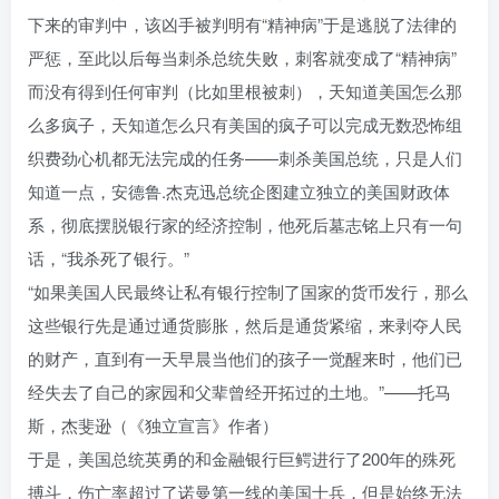
下来的审判中，该凶手被判明有“精神病”于是逃脱了法律的
严惩，至此以后每当刺杀总统失败，刺客就变成了“精神病”
而没有得到任何审判（比如里根被刺），天知道美国怎么那
么多疯子，天知道怎么只有美国的疯子可以完成无数恐怖组
织费劲心机都无法完成的任务——刺杀美国总统，只是人们
知道一点，安德鲁.杰克迅总统企图建立独立的美国财政体
系，彻底摆脱银行家的经济控制，他死后墓志铭上只有一句
话，“我杀死了银行。”
“如果美国人民最终让私有银行控制了国家的货币发行，那么
这些银行先是通过通货膨胀，然后是通货紧缩，来剥夺人民
的财产，直到有一天早晨当他们的孩子一觉醒来时，他们已
经失去了自己的家园和父辈曾经开拓过的土地。”——托马
斯，杰斐逊（《独立宣言》作者）
于是，美国总统英勇的和金融银行巨鳄进行了200年的殊死
搏斗，伤亡率超过了诺曼第一线的美国士兵，但是始终无法