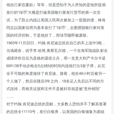
他自己家也蓄奴）等等，但是恐怕不为人所知的是他所提倡
发行的“绿币”大概是打破美国银行家发行货币的第一次尝
试，为了防止内战让美国人民再次被加上一屁股的债，林肯
同志以国家信用为基本发行了“绿币”，企图摆脱银行家对美
国的经济控制，于是他挂了，而绿币随即被废除。
1963年11月22日，约翰.肯尼迪总统在自己的车上连中3枪，
当场毙命，凶手李.哈维.奥斯瓦尔德，一个在海军陆战队射击
成绩评价仅仅为及格的退役士兵，用一支意大利产卡尔卡诺
M91/38手动步枪在5点6秒的时间内连续打出3发子弹，从完
全不可能的角度做掉了肯尼迪。接着，他在48小时后被另一
个人做了，然后在随后3年之内，18名证人先后以不同的方
式挂掉，而相关证据和文件不是被封存就是被“意外销毁”
……
对于约翰.肯尼迪总统的贡献，大多数人恐怕并不了解其签署
的总统令11110号，发行白银券，以美国的白银储备为基础