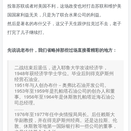
投靠苏联或者对美国不利，这场政变也对打击苏联和维护美
国国家利益无关，只是为了联合水果公司的利益。
然后是著名的布什父子，这父子天生跟伊拉克过不去，老子
打完了儿子继续打。
先说说老布什，我们省略掉那些过场直接看精彩的地方：
二战结束后退伍，进入耶鲁大学攻读经济学，
1948年获经济学学士学位。毕业后到得克萨斯州
经营石油业。
1951年与人创办布什－奥弗比石油开发公司。
1953年至1959年是扎帕塔石油公司的创办人和董
事。1956年至1964年是休斯敦扎帕塔近海石油公
司总经理。
……
1976年至1977年任中央情报局局长。后任赖斯大
学副教授，并在得克萨斯州经商。还是达拉斯、伦
敦、休斯敦等地第一国际银行和一些公司的董事，