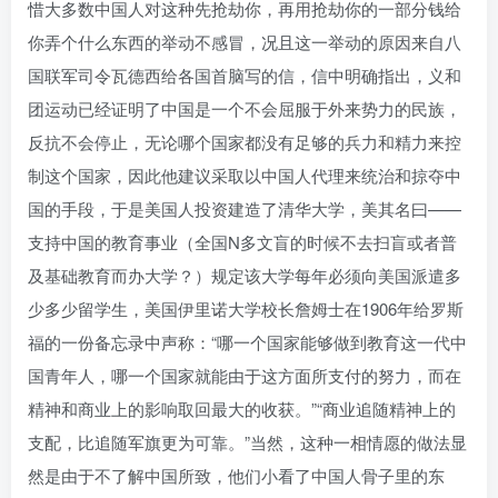
惜大多数中国人对这种先抢劫你，再用抢劫你的一部分钱给
你弄个什么东西的举动不感冒，况且这一举动的原因来自八
国联军司令瓦德西给各国首脑写的信，信中明确指出，义和
团运动已经证明了中国是一个不会屈服于外来势力的民族，
反抗不会停止，无论哪个国家都没有足够的兵力和精力来控
制这个国家，因此他建议采取以中国人代理来统治和掠夺中
国的手段，于是美国人投资建造了清华大学，美其名曰——
支持中国的教育事业（全国N多文盲的时候不去扫盲或者普
及基础教育而办大学？）规定该大学每年必须向美国派遣多
少多少留学生，美国伊里诺大学校长詹姆士在1906年给罗斯
福的一份备忘录中声称：“哪一个国家能够做到教育这一代中
国青年人，哪一个国家就能由于这方面所支付的努力，而在
精神和商业上的影响取回最大的收获。”“商业追随精神上的
支配，比追随军旗更为可靠。”当然，这种一相情愿的做法显
然是由于不了解中国所致，他们小看了中国人骨子里的东