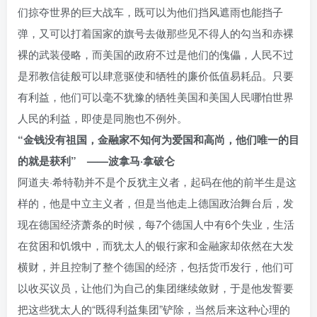
们掠夺世界的巨大战车，既可以为他们挡风遮雨也能挡子
弹，又可以打着国家的旗号去做那些见不得人的勾当和赤裸
裸的武装侵略，而美国的政府不过是他们的傀儡，人民不过
是邪教信徒般可以肆意驱使和牺牲的廉价低值易耗品。只要
有利益，他们可以毫不犹豫的牺牲美国和美国人民哪怕世界
人民的利益，即使是同胞也不例外。
“金钱没有祖国，金融家不知何为爱国和高尚，他们唯一的目
的就是获利” ——波拿马·拿破仑
阿道夫·希特勒并不是个反犹主义者，起码在他的前半生是这
样的，他是中立主义者，但是当他走上德国政治舞台后，发
现在德国经济萧条的时候，每7个德国人中有6个失业，生活
在贫困和饥饿中，而犹太人的银行家和金融家却依然在大发
横财，并且控制了整个德国的经济，包括货币发行，他们可
以收买议员，让他们为自己的集团继续敛财，于是他发誓要
把这些犹太人的“既得利益集团”铲除，当然后来这种心理的