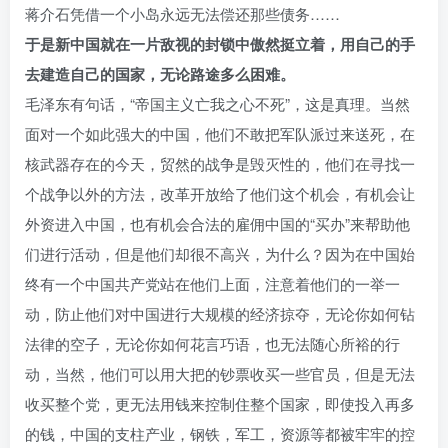
蒋介石凭借一个小岛永远无法偿还那些债务……
于是新中国就在一片敌视的封锁中傲然挺立着，用自己的手
去建造自己的国家，无论路途多么困难。
毛泽东有句话，“帝国主义亡我之心不死”，这是真理。当然
面对一个如此强大的中国，他们不敢把军队派过来送死，在
核武器存在的今天，贸然的战争是毁灭性的，他们在寻找一
个战争以外的方法，改革开放给了他们这个机会，有机会让
外资进入中国，也有机会合法的雇佣中国的“买办”来帮助他
们进行活动，但是他们却很不高兴，为什么？因为在中国始
终有一个中国共产党站在他们上面，注意着他们的一举一
动，防止他们对中国进行大规模的经济掠夺，无论你如何钻
法律的空子，无论你如何花言巧语，也无法随心所裕的行
动，当然，他们可以用大把的钞票收买一些官员，但是无法
收买整个党，更无法用钱来控制住整个国家，即使投入再多
的钱，中国的支柱产业，钢铁，军工，资源等都被牢牢的控