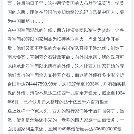
西，往后的日子里，这些留学美国的人虽然学说英语，学美
国的东西，即使在异国他乡却始终没忘记自己是中国人，要
为中国而努力……
在中国军阀混战的时候，西方经济集团以军火为贷款，让各
派军阀必须以国家利益为抵押换取军火，当北伐战争开始
后，他们又毫不犹豫的命令各国军队直接干涉北伐，制造了
南京惨案，直到蒋介石背叛革命，向外国承诺，我的政府可
以继承北洋军阀以来所有的外债，这才让西方国家开始放弃
他们支持的军阀全力支持蒋介石，而这笔外债有多少呢？折
合国币达744447593.98元，从1927年至1933年，对有确实担
保的外债，清偿本息达二亿四千九百余万银元，截止至1934
年6月，已承认并归入整理的达十亿五千六百万银元。
遇上这样一个冤大头，西方的银行家们终于眉开眼笑了，当
然，债务是永远还不完的，老蒋的四大家族一面借债务，一
面用国家利益来还，直到1949年借债额共达3068000000银