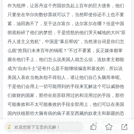
作为抵押，让苏丹这个穷国担负起上百年的巨大债务，他们
只要坐在华尔街数钞票就可以了，当然即使你还不上也不要
紧，油田跑不了，至于达尔富尔，达尔富尔在哪？但是中国
彻底粉碎了他们的梦想，于是愤怒的他们哭天喊地的大叫“苏
丹人道主义危机”，中国是“幕后帮凶”，当然潜台词是你们怎
么能“抢我们未来百年的钱呢？”不过不要紧，反正媒体都掌
握在他们手上，他们怎么说美国人就怎么信，连奴隶主都能
成为“自由斗士”还有什么是不能继续编造和篡改的，所以说
美国人喜欢当炮灰怨不得别人，谁让他们自己头脑简单呢。
于是他们会用上一切可能用到的手段来瓦解这个可以威胁他
们敛财的国家，那些在前苏联用过的和没用过的手段，那些
可能奏效和不太可能奏效的手段全部用上，他们可以在美国
国内扶植那些大脑有病的疯子甚至西藏的奴隶主和新疆的恐
怖分子，用所有的媒体不遗余力的来打击中国，把中国描写
0
欢迎您留下宝贵的见解！
成一个“邪恶帝国”，甚至不惜用冷战的手段来对全世界进行