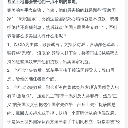
甚至土地都会被他们一点不剩的拿走。
完美的空手套白狼，当然，他们最害怕的就是那些“无赖国
家”、“流氓国家”，比如这些国家死心塌地就是不贷款，或者
拒绝偿还高额利息，然后就该“美国人民民主专政”了，否则
养活那么多美国人有什么用呢？
1、以CIA为主体，散步谣言，支持反对派，发动颜色革命，
强行将“无赖”、“流氓”的领导人赶下台，接着再由CIA秘密支
持的这些洋奴来找他们贷款，出卖国家利益。
2、当行动1失败后，派杀手直接干掉该国领导人，敲山震
虎，给他的继任者提个醒。
3、当行动2失败后，那么所有的媒体突然发现该国领导人犯
有“种族屠杀”、“压迫民主”等等一系列反人类罪行，然后“正
义”的美国大兵会把这个国家先炸平，然后上去活捉该国总
统，抓回去关起来或干掉，扶植一个言听计从的傀儡政府。
于是第三世界国家从西方殖民者手中刚刚独立，就接着被“经