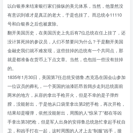
以白银券来结束银行家们操纵的美元体系，当然，他显然没
有意识到谁才是真正的老大，于是也挂了。而总统令11110
号和白银券之后也被废除。
翻开美国历史，在美国历史上先后有7位总统在任上挂了，还
没计算死掉的参议员，人们不禁要问为什么？于是翻开美国
金融史我们就不难发现，这些挂掉的总统有一个共同点，那
就是都准备在货币上下点文章。当然，也包括一些没有挂掉
的。
1835年1月30日，美国第7任总统安德鲁.杰克迅在国会山参加
一位议员的葬礼，一个英国的油漆匠昂首阔步走到总统面前
两米的地方，从容的拿出手枪开火，但是不幸的是子弹炸
膛，没能射出，于是他从口袋里拿出第2把手枪，再次开枪，
结果却是哑弹，依然没能射出，周围的人“惊呆了”都在等凶
手拿出第3把枪，但是军人出身的安得鲁总统急忙拿起手杖自
卫，和凶手打在一起，这时周围的人才上去“制服”凶手，接