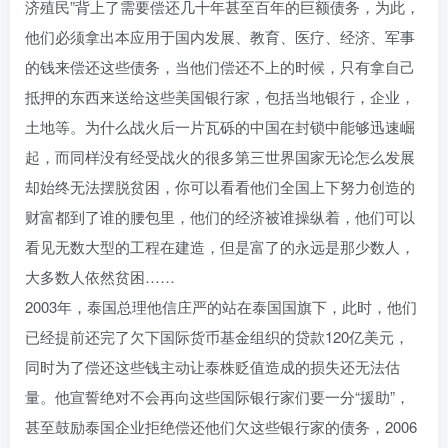
济殖民”背上了需要偿还几十年甚至百年的巨额债务，为此，
他们必须拿出本应用于国内发展、教育、医疗、经济、军事
的钱来偿还这些债务，当他们偿还不上的时候，只有拿自己
抵押的东西来送给这些美国银行家，包括当地银行，企业，
土地等。为什么战火后一片瓦砾的中国在封锁中能够迅速崛
起，而同样没有经受战火的很多第三世界国家无论怎么发展
却始终无法摆脱贫困，你可以看看他们全国上下努力创造的
财富都到了谁的腰包里，他们的经济被谁操纵着，他们可以
看见无数大型的工程在建造，但是富了的永远是那少数人，
大多数人依然贫困……
2003年，泰国总理他信庄严的站在泰国国旗下，此时，他们
已经提前还完了欠下国际货币基金组织的贷款120亿美元，
同时为了偿还这些钱主动让泰株贬值造成的损失还无法估
量。他宣誓绝对不会再向这些国际银行家们要一分“援助”，
甚至鼓励泰国企业拒绝偿还他们欠这些银行家的债务，2006