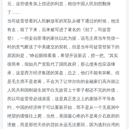
元，这些债务加上偿还的利息，相信中国人民别想翻身
了……
当司徒雷登看到人民解放军的军队从楼下通过的时候，他没
有走，留了下来，后来被写进了著名的《别了，司徒雷
登》，一些妄自匪薄的家伙以此为据，说毛主席当年凭借一
时的意气断送了中美建交的契机，但是当年司徒雷登留下的
原因则是，“睁起眼睛看着，希望开设新店，捞一把。”其实
很简单，假如共产党取代了国民政府，那么债务也应该继
承，这是西方经济集团的算盘，总之，他们不能有坏帐。但
是毛主席不是老蒋，不会为了让华尔街的金融家们高兴就让
人民共和国刚诞生就平白无故背上十辈子都还不完的外债，
所以司徒雷登必须滚蛋，这是真正意义上的废除不平等条
约，中国的经济终于可以重新开始，而不是从一个无底洞中
绝望的缓慢往上爬，当然，美国最心疼的不是蒋介石政府的
溃败，而是那些天价的贷款永远无法要回，因为逃到台湾的