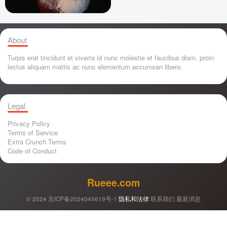
About
Turpis erat tincidunt et viverra id nunc molestie et faucibus diam, proin
lectus aliquam mattis ac nunc elementum accumsan libero.
Legal
Privacy Policy
Terms of Service
Extra Crunch Terms
Code of Conduct
Rueee.com
© 2024
京ICP备2024045619号-1
隐私和法律
联系我们
最新消息